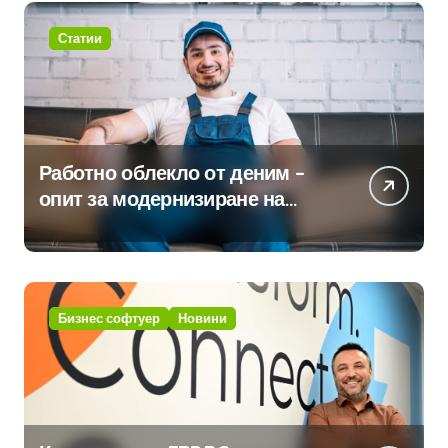
Статии
Работно облекло от деним –
опит за модернизиране на
традицията
Бизнес софтуер
Новини