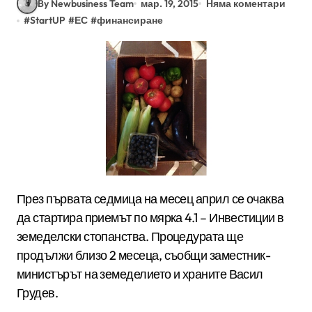
By Newbusiness Team
мар. 19, 2015
Няма коментари
#
StartUP
#
ЕС
#
финансиране
През първата седмица на месец април се очаква
да стартира приемът по мярка 4.1 – Инвестиции в
земеделски стопанства. Процедурата ще
продължи близо 2 месеца, съобщи заместник-
министърът на земеделието и храните Васил
Грудев.