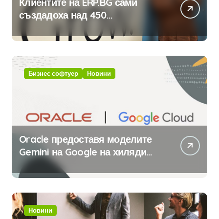
Клиентите на ERP.BG сами
създадоха над 450
приложения за ERP системата
с помощта на вградения в нея
изкуствен интелект
Бизнес софтуер
Новини
Oracle предоставя моделите
Gemini на Google на хиляди
клиенти на бизнес
приложения
Новини