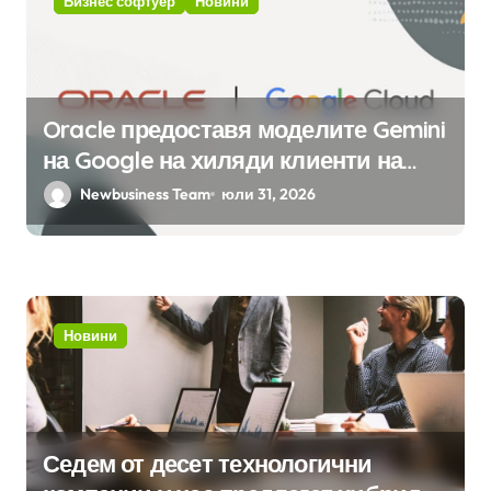
Бизнес софтуер
Новини
Oracle предоставя моделите Gemini
на Google на хиляди клиенти на
бизнес приложения
Newbusiness Team
юли 31, 2026
Новини
Седем от десет технологични