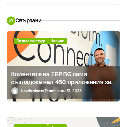
я
Свързани
Бизнес софтуер
Новини
Клиентите на ERP.BG сами
създадоха над 450 приложения за
ERP системата с помощта на
Newbusiness Team
юли 31, 2026
вградения в нея изкуствен
интелект