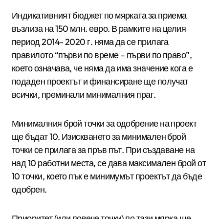
Индикативният бюджет по мярката за приема
възлиза на 150 млн. евро. В рамките на целия
период 2014- 2020 г. няма да се прилага
правилото “първи по време – първи по право”,
което означава, че няма да има значение кога е
подаден проектът и финансиране ще получат
всички, преминали минималния праг.
Минималния брой точки за одобрение на проект
ще бъдат 10. Изискването за минимален брой
точки се прилага за пръв път. При създаване на
над 10 работни места, се дава максимален брой от
10 точки, което пък е минимумът проектът да бъде
одобрен.
Приоритет (или повече точки) по тази мярка ще