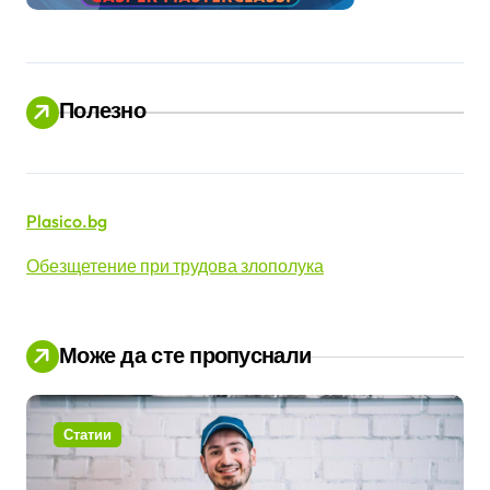
н
и
ц
Полезно
и
Plasico.bg
Обезщетение при трудова злополука
Може да сте пропуснали
Статии