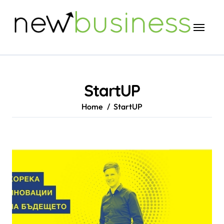
Skip
to
content
StartUP
Home
StartUP