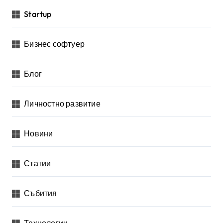
з
Startup
д
е
Бизнес софтуер
л
я
Блог
н
Личностно развитие
е
н
Новини
а
п
Статии
у
б
Събития
л
и