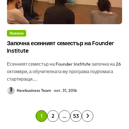
Новини
Започна есенният семестър на Founder
Institute
Есенният семестър на Founder Institute започна на 26
октомври, а обучителната му програма подпомага
стартиращи...
Newbusiness Team
окт. 31, 2016
Р
1
2
…
53
а