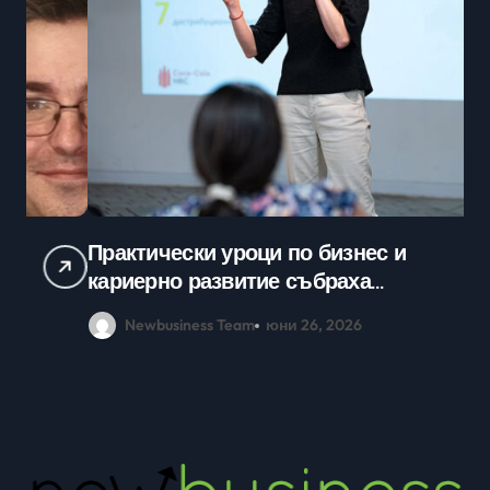
Практически уроци по бизнес и
Ср
кариерно развитие събраха
млади хора на SOFIA UP
Newbusiness Team
юни 26, 2026