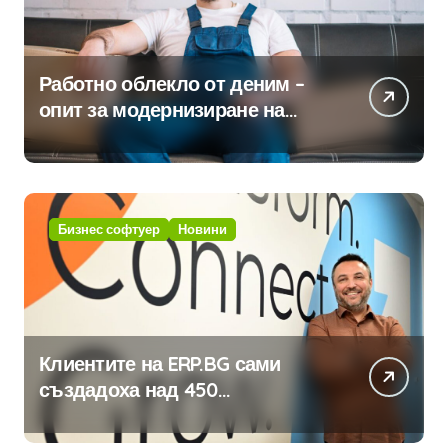
Работно облекло от деним –
опит за модернизиране на
традицията
Бизнес софтуер
Новини
Клиентите на ERP.BG сами
създадоха над 450
приложения за ERP системата
с помощта на вградения в нея