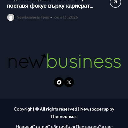
кариерно развитие събраха
млади хора на SOFIA UP
Newbusiness Team
юни 26, 2026
Copyright © All rights reserved
|
Newspaperup
by
Themeansar
.
Новини
Статии
Събития
Блог
Партньори
За нас