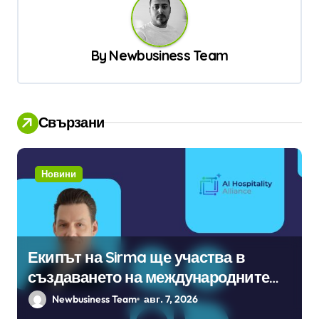
ц
и
By
Newbusiness Team
я
Свързани
Новини
Екипът на Sirma ще участва в
създаването на международните
стандарти за навлизане на
Newbusiness Team
авг. 7, 2026
изкуствен интелект в