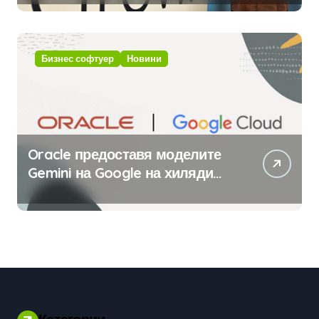
с помощта на вградения в нея
изкуствен интелект
Бизнес софтуер
Новини
Oracle предоставя моделите
Gemini на Google на хиляди
клиенти на бизнес
приложения