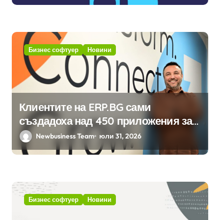
хотелиерството
Бизнес софтуер
Новини
Клиентите на ERP.BG сами
създадоха над 450 приложения за
ERP системата с помощта на
Newbusiness Team
юли 31, 2026
вградения в нея изкуствен
интелект
Бизнес софтуер
Новини