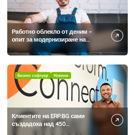
Работно облекло от деним –
опит за модернизиране на
традицията
Бизнес софтуер
Новини
Клиентите на ERP.BG сами
създадоха над 450
приложения за ERP системата