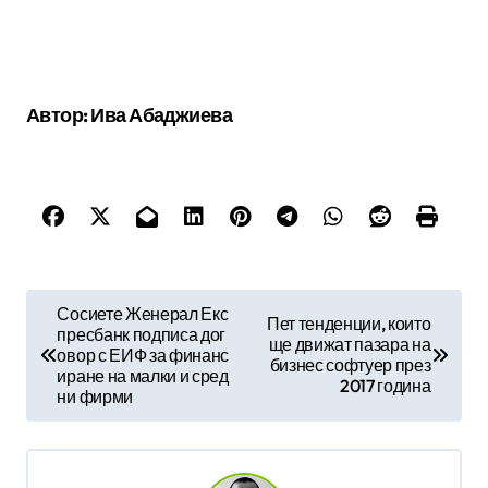
Автор: Ива Абаджиева
Н
Сосиете Женерал Екс
Пет тенденции, които
пресбанк подписа дог
а
ще движат пазара на
овор с ЕИФ за финанс
бизнес софтуер през
в
иране на малки и сред
2017 година
ни фирми
и
г
а