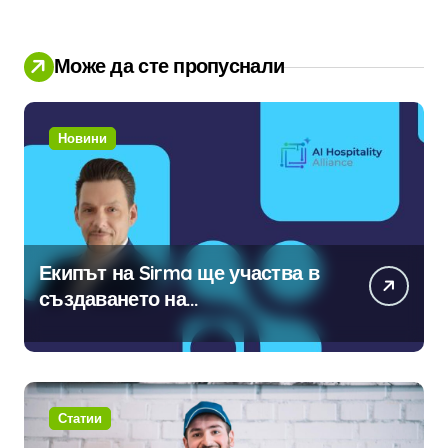
Може да сте пропуснали
Новини
Екипът на Sirma ще участва в
създаването на
международните стандарти за
навлизане на изкуствен
интелект в хотелиерството
Статии