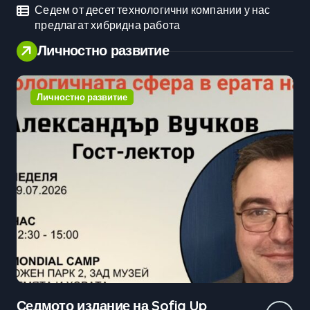
Седем от десет технологични компании у нас
предлагат хибридна работа
Личностно развитие
Личностно развитие
Практически уроци по бизнес и
Ср