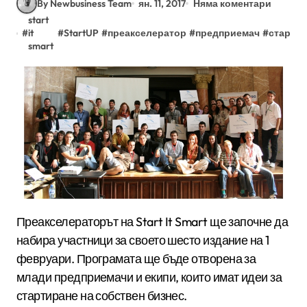
By Newbusiness Team
ян. 11, 2017
Няма коментари
start
#
it
#
StartUP
#
преакселератор
#
предприемач
#
стартъ
smart
Преакселераторът на Start It Smart ще започне да
набира участници за своето шесто издание на 1
февруари. Програмата ще бъде отворена за
млади предприемачи и екипи, които имат идеи за
стартиране на собствен бизнес.