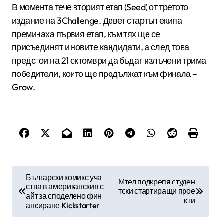
В момента тече вторият етап (Seed) от третото
издание на 3Challenge. Девет стартъп екипа
преминаха първия етап, към тях ще се
присъединят и новите кандидати, а след това
предстои на 21 октомври да бъдат излъчени трима
победители, които ще продължат към финала –
Grow.
Н
Български комикс уча
Мтел подкрепя студен
ства в американския с
а
тски стартиращи прое
айт за споделено фин
кти
в
ансиране Kickstarter