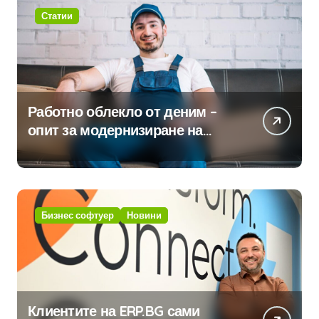
Статии
Работно облекло от деним –
опит за модернизиране на
традицията
Бизнес софтуер
Новини
Клиентите на ERP.BG сами