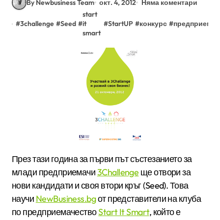
By Newbusiness Team
окт. 4, 2012
Няма коментари
start
#
3challenge
#
Seed
#
it
#
StartUP
#
конкурс
#
предприемач
smart
През тази година за първи път състезанието за
млади предприемачи
3Challenge
ще отвори за
нови кандидати и своя втори кръг (Seed). Това
научи
NewBusiness.bg
от представители на клуба
по предприемачество
Start It Smart
, който е