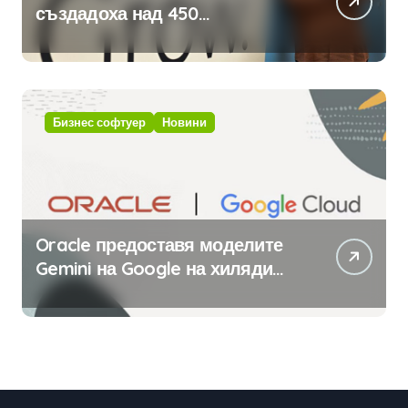
създадоха над 450
приложения за ERP системата
с помощта на вградения в нея
изкуствен интелект
Бизнес софтуер
Новини
Oracle предоставя моделите
Gemini на Google на хиляди
клиенти на бизнес
приложения