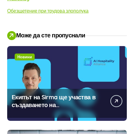
Обезщетение при трудова злополука
Може да сте пропуснали
Новини
Екипът на Sirma ще участва в
създаването на
международните стандарти за
навлизане на изкуствен
интелект в хотелиерството