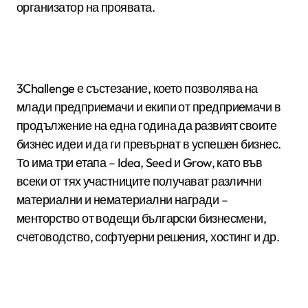
организатор на проявата.
3Challenge е състезание, което позволява на
млади предприемачи и екипи от предприемачи в
продължение на една година да развият своите
бизнес идеи и да ги превърнат в успешен бизнес.
То има три етапа – Idea, Seed и Grow, като във
всеки от тях участниците получават различни
материални и нематериални награди –
менторство от водещи български бизнесмени,
счетоводство, софтуерни решения, хостинг и др.