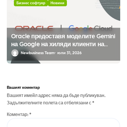
Бизнес софтуер
Новини
Oracle предоставя моделите Gemini
на Google на хиляди клиенти на
бизнес приложения
Newbusiness Team
юли 31, 2026
Вашият коментар
Вашият имейл адрес няма да бъде публикуван.
Задължителните полета са отбелязани с
*
Коментар:
*