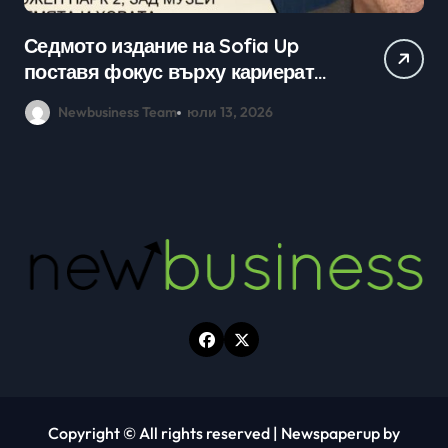
Практически уроци по бизнес и
Ср
кариерно развитие събраха
млади хора на SOFIA UP
Newbusiness Team
юни 26, 2026
Copyright © All rights reserved
|
Newspaperup
by