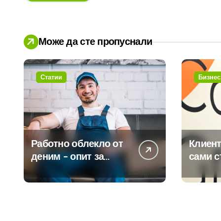
Може да сте пропуснали
Статии
Бизнес
Работно облекло от
Клиент
деним – опит за
сами с
модернизиране на
450 пр
традицията
ERP си
помощ
вграде
изкуст