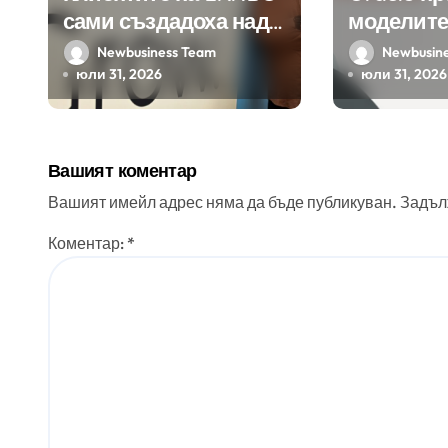
сами създадоха над
моделите
450 приложения за
Google н
Newbusiness Team
Newbusin
ERP системата с
клиенти 
юли 31, 2026
юли 31, 2026
помощта на
приложе
вградения в нея
изкуствен интелект
Вашият коментар
Вашият имейл адрес няма да бъде публикуван.
Задъл
Коментар:
*