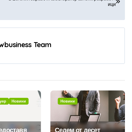
ици
wbusiness Team
уер
Новини
Новини
редоставя
Седем от десет