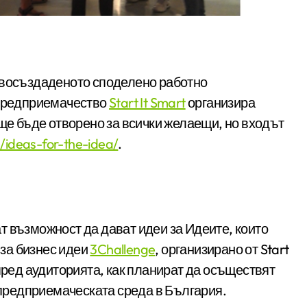
в новосъздаденото споделено работно
 предприемачество
Start It Smart
организира
 ще бъде отворено за всички желаещи, но входът
/ideas-for-the-idea/
.
т възможност да дават идеи за Идеите, които
 за бизнес идеи
3Challenge
, организирано от Start
 пред аудиторията, как планират да осъществят
а предприемаческата среда в България.