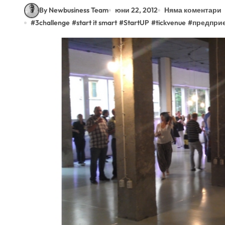
By Newbusiness Team
юни 22, 2012
Няма коментари
#
3challenge
#
start it smart
#
StartUP
#
tickvenue
#
предпри