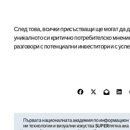
След това, всички присъстващи ще могат да д
уникалното си критично потребителско мнени
разговори с потенциални инвеститори и с ус
Н
Първата националната академия по информацион
ни технологии и визуални изкуства SUPERлятна ака