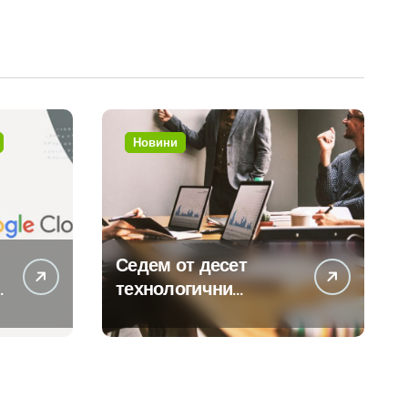
Новини
Седем от десет
технологични
компании у нас
предлагат хибридна
работа