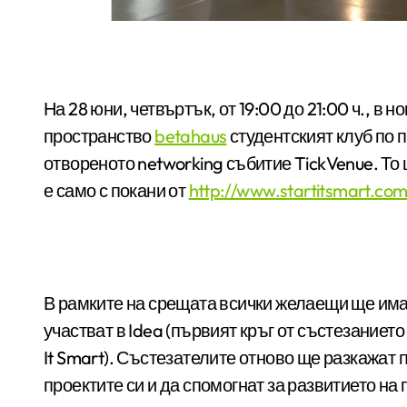
На 28 юни, четвъртък, от 19:00 до 21:00 ч., 
пространство
betahaus
студентският клуб по
отвореното networking събитие TickVenue. То
е само с покани от
http://www.startitsmart.com
В рамките на срещата всички желаещи ще има
участват в Idea (първият кръг от състезанието
It Smart). Състезателите отново ще разкажат
проектите си и да спомогнат за развитието н