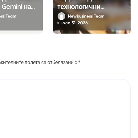
 Gemini на
технологични
а хиляди
компании у нас
ess Team
Newbusiness Team
на бизнес
предлагат хибридна
юли 31, 2026
ния
работа
жителните полета са отбелязани с
*