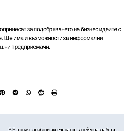
опринесат за подобряването на бизнес идеите с
е. Ще има и възможности за неформални
пешни предприемачи.
В Естония заработи акселератор за гейм разработч