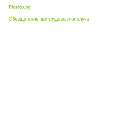
Plasico.bg
Обезщетение при трудова злополука