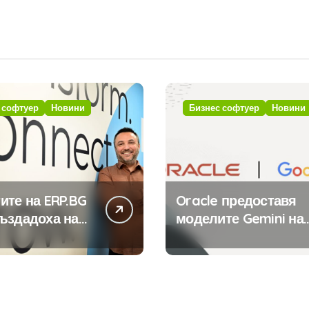
 софтуер
Новини
Бизнес софтуер
Новини
ите на ERP.BG
Oracle предоставя
ъздадоха над
моделите Gemini на
иложения за
Google на хиляди
стемата с
клиенти на бизнес
та на
приложения
ния в нея
вен интелект