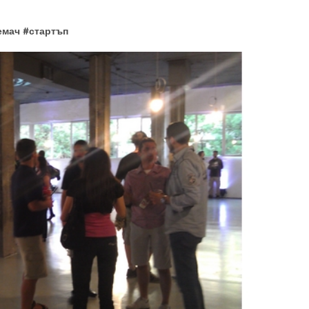
емач
#
стартъп