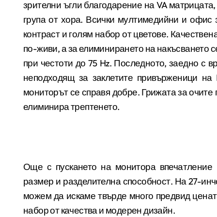
зрителни ъгли благодарение на
VA
матрицата,
група от хора. Всички мултимедийни и офис 
контраст и голям набор от цветове. Качествен
по-живи, а за елиминирането на накъсването 
при честоти до 75
Hz.
Последното, заедно с в
неподходящ за заклетите привърженици на
мониторът се справя добре. Грижата за очите 
елиминира трептенето.
Още с пускането на монитора впечатление
размер и разделителна способност. На 27-инч
можем да искаме твърде много предвид цената
набор от качества и модерен дизайн.