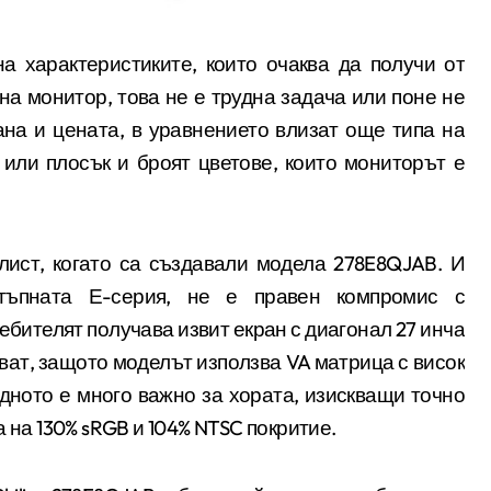
 на монитор, това не е трудна задача или поне не
ана и цената, в уравнението влизат още типа на
 или плосък и броят цветове, които мониторът е
лист, когато са създавали модела 278E8QJAB. И
тъпната Е-серия, не е правен компромис с
ребителят получава извит екран с диагонал 27 инча
ват, защото моделът използва
VA
матрица с висок
дното е много важно за хората, изискващи точно
а на 130%
sRGB
и 104%
NTSC
покритие.