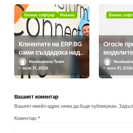
и
я
Бизнес софтуер
Новини
Бизнес софт
Клиентите на ERP.BG
Oracle п
сами създадоха над
моделите
450 приложения за
Google н
Newbusiness Team
Newbusin
ERP системата с
клиенти 
юли 31, 2026
юли 31, 2026
помощта на
приложе
вградения в нея
изкуствен интелект
Вашият коментар
Вашият имейл адрес няма да бъде публикуван.
Задъл
Коментар:
*