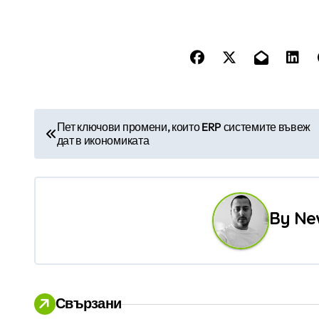
Н
Пет ключови промени, които ERP системите въвеж
дат в икономиката
а
в
и
By
Ne
г
а
ц
Свързани