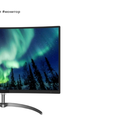
т
#
монитор