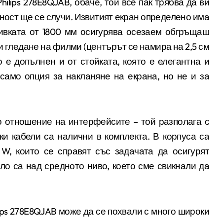
Philips
278E8QJAB
,
обаче, той все пак трябва да ви
тност ще се случи. Извитият екран определено има
вивката от 1800 мм осигурява осезаем обгръщаш
 и гледане на филми (центърът се намира на 2,5 см
о е допълнен и от стойката, която е елегантна и
само опция за накланяне на екрана, но не и за
 отношение на интерфейсите – той разполага с
ки кабели са налични в комплекта. В корпуса са
3
W,
които се справят със задачата да осигурят
яло са над средното ниво, което сме свикнали да
ips
278E8QJAB може да се похвали с много широки