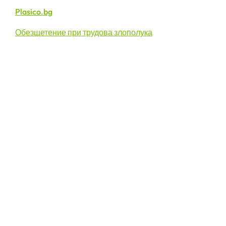
Plasico.bg
Обезщетение при трудова злополука