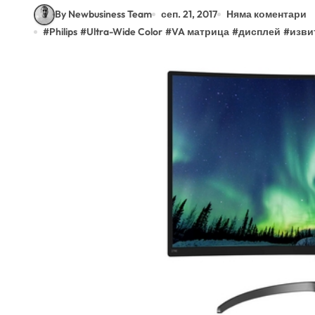
By Newbusiness Team
сеп. 21, 2017
Няма коментари
#
Philips
#
Ultra-Wide Color
#
VA матрица
#
дисплей
#
изви