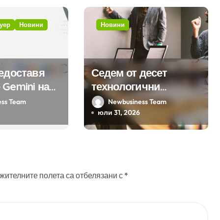
уер
Новини
Новини
редоставя
Седем от десет
 Gemini на
технологични
а хиляди
компании у нас
ess Team
Newbusiness Team
на бизнес
предлагат хибридна
юли 31, 2026
ния
работа
жителните полета са отбелязани с
*