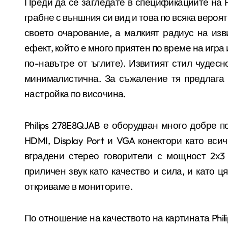
Преди да се загледате в спецификациите на
грабне с външния си вид и това по всяка вероя
своето очарование, а малкият радиус на из
ефект, който е много приятен по време на игра
по-навътре от ъглите). Извитият стил чудесн
минималистична. За съжаление тя предлага 
настройка по височина.
Philips
278E8QJAB е оборудван много добре по
HDMI, Display Port
и
VGA
конектори като всич
вградени стерео говорители с мощност 2х
приличен звук като качество и сила, и като ц
откриваме в мониторите.
По отношение на качеството на картината
Phil