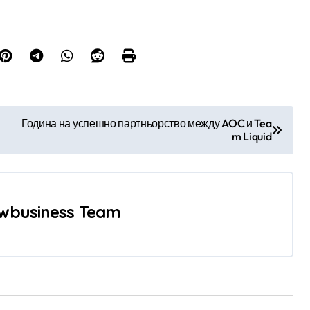
Година на успешно партньорство между AOC и Tea
m Liquid
wbusiness Team