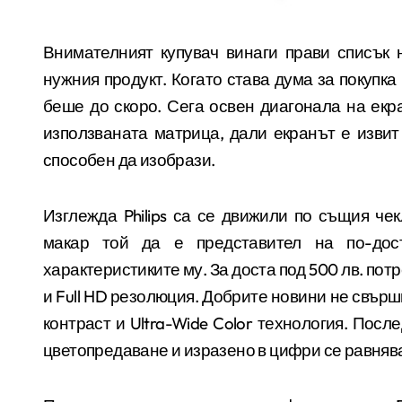
Внимателният купувач винаги прави списък на характеристиките, които очаква да получи от
нужния продукт. Когато става дума за покупка
беше до скоро. Сега освен диагонала на екр
използваната матрица, дали екранът е извит
способен да изобрази.
Изглежда
Philips
са се движили по същия чек
макар той да е представител на по-дос
характеристиките му. За доста под 500 лв. пот
и
Full HD
резолюция. Добрите новини не свърш
контраст и
Ultra-Wide Color
технология. После
цветопредаване и изразено в цифри се равняв