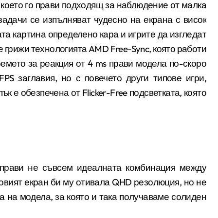
 което го прави подходящ за наблюдение от малка
задачи се изпълняват чудесно на екрана с висок
ата картина определено кара и игрите да изгледат
се грижи технологията
AMD Free-Sync
, която работи
ремето за реакция от 4
ms
прави модела по-скоро
FPS
заглавия, но с повечето други типове игри,
пък е обезпечена от
Flicker-Free
подсветката, която
 прави не съвсем идеалната комбинация между
овият екран би му отивала
QHD
резолюция, но не
 на модела, за която и така получаваме солиден