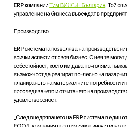
ERP компании
Тим ВИЖЪН България
. Той оп
управление на бизнеса въвеждат в предприяти
Производство
ERP системата позволява на производственит
всички аспекти от своя бизнес. С нея те мог
себестойност, което им дава по-голяма гъвка
възможност да реагират по-лесно на пазарни
планирането на материалните потребности и 
проследяването и отчитането на производство
удовлетвореност.
„След внедряването на ERP система в един о
ЕООД, компанията оптимизира значително пр