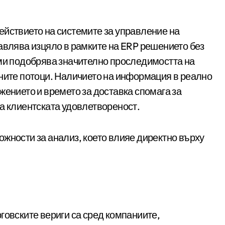
ействието на системите за управление на
авлява изцяло в рамките на ERP решението без
еми подобрява значително проследимостта на
чните потоци. Наличието на информация в реално
жението и времето за доставка спомага за
а клиентската удовлетвореност.
жности за анализ, което влияе директно върху
говските вериги са сред компаниите,