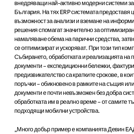
внедряващи най-активно модерни системи за 
България. На тях ERP системата предоставя 
възможност за анализи и вземане на информи
решения спомагат значително за оптимизиран
намаляване обема на парични средства, затв
се оптимизират и ускоряват. При този тип ко
Събирането, обработката и реализацията на 
документи – експедиционни бележки, фактури,
предизвикателство са кратките срокове, в ко
поръчки – обикновено в рамките на същия ил
документи е почти невъзможен без добра сист
обработката им в реално време – от самите т
подходящи мобилни устройства.
„Много добър пример е компанията Девин EАД