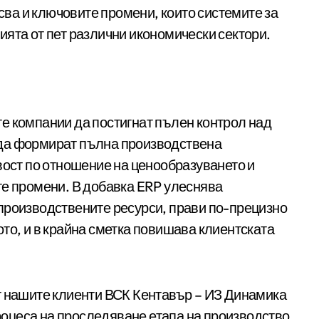
исва и ключовите промени, които системите за
ята от пет различни икономически сектори.
е компании да постигнат пълен контрол над
ат да формират пълна производствена
вост по отношение на ценообразуването и
те промени. В добавка ERP улеснява
производствените ресурси, прави по-прецизно
то, и в крайна сметка повишава клиентската
т нашите клиенти ВСК Кентавър – ИЗ Динамика
оцеса на проследяване етапа на производство,