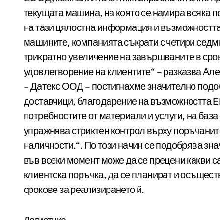
текущата машина, на която се намира всяка п
на тази цялостна информация и възможността
машините, компанията съкрати с четири седм
трикратно увеличение на завършваните в срок
удовлетворение на клиентите“ – разказва Ал
– Датекс ООД – постигнахме значително под
доставчици, благодарение на възможността E
потребностите от материали и услуги, на база
упражнява стриктен контрол върху поръчанит
наличности.“. По този начин се подобрява зн
във всеки момент може да се прецени какви с
клиентска поръчка, да се планират и осъществ
срокове за реализирането й.
Логистика