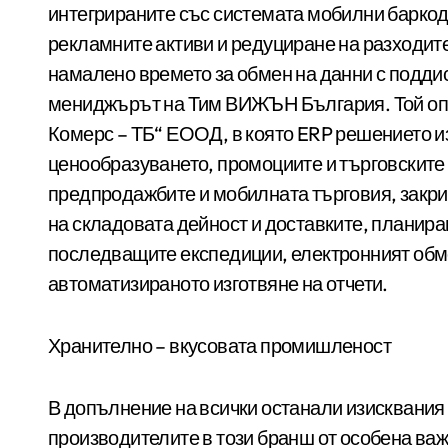
интегрираните със системата мобилни баркод
рекламните активи и редуциране на разходите 
намалено времето за обмен на данни с подди
мениджърът на Тим ВИЖЪН България. Той опи
Комерс – ТБ“ ЕООД, в която ERP решението и
ценообразуването, промоциите и търговските 
предпродажбите и мобилната търговия, закри
на складовата дейност и доставките, планира
последващите експедиции, електронният обмен
автоматизираното изготвяне на отчети.
Хранително – вкусовата промишленост
В допълнение на всички останали изисквания
производителите в този бранш от особена важ