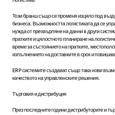
Този бранш също се променя изцяло под възд
бизнеса. Възможността логистиката да се упр
нужда от прехвърляне на данни в други сист
пратките и цялостното планиране на логисти
време за състоянието на пратките, местополо
изпълнението на доставките в срок и повишав
ERP системите създават също така нови възмо
качеството на управленските решения.
Търговия и дистрибуция
През последните години дистрибуторите и тър