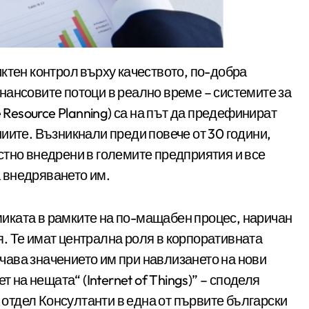
нансовите потоци в реално време – системите за
e Resource Planning) са на път да предефинират
иите. Възникнали преди повече от 30 години,
стно внедрени в големите предприятия и все
 внедряването им.
иката в рамките на по-мащабен процес, наричан
. Те имат централна роля в корпоративната
ава значението им при навлизането на нови
т на нещата“ (Internet of Things)” – споделя
тдел Консултанти в една от първите български