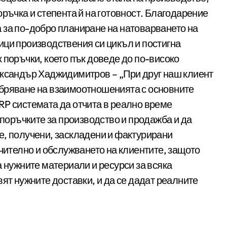
оръчка и степента й на готовност. Благодарение
 за по-добро планиране на натоварването на
ици производствения си цикъл и постигна
 поръчки, което пък доведе до по-високо
ександър Хаджидимитров – „При друг наш клиент
обряване на взаимоотношенията с основните
RP системата да отчита в реално време
 поръчките за производство и продажба и да
е, получени, заскладени и фактурирани
ачително и обслужването на клиентите, защото
а нужните материали и ресурси за всяка
ят нужните доставки, и да се дадат реалните