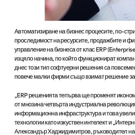
Автоматизиране на бизнес процесите, по-стриктен контрол върху качеството, по-добра
проследимост на ресурсите, продажбите и фи
управление на бизнеса от клас ERP (Enterpris
изцяло начина, по който функционират компан
днес този тип софтуерни решения са повсеме
повече малки фирми също взимат решение за
„ERP решенията тепърва ще променят иконом
от мнозина четвърта индустриална революция
информационна инфраструктура и това увелич
технологии като изкуствен интелект и „Интерне
Александър Хаджидимитров, ръководител на о