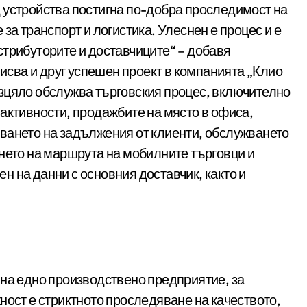
 устройства постигна по-добра проследимост на
за транспорт и логистика. Улеснен е процес и е
стрибуторите и доставчиците“ – добавя
сва и друг успешен проект в компанията „Клио
зцяло обслужва търговския процес, включително
активности, продажбите на място в офиса,
ването на задължения от клиенти, обслужването
нето на маршрута на мобилните търговци и
 на данни с основния доставчик, както и
 на едно производствено предприятие, за
ност е стриктното проследяване на качеството,