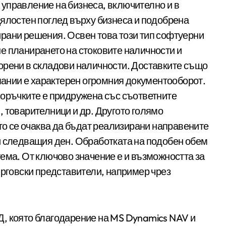
управление на бизнеса, включително и в
цялостен поглед върху бизнеса и подобрена
рани решения. Освен това този тип софтуерни
е планирането на стоковите наличности и
орени в складови наличности. Доставките също
мпании е характерен огромния документооборот.
поръчките е придружена със съответните
 товарителници и др. Другото голямо
ито се очаква да бъдат реализирани направените
и следващия ден. Обработката на подобен обем
ема. От ключово значение е и възможността за
ърговски представители, например чрез
, която благодарение на MS Dynamics NAV и