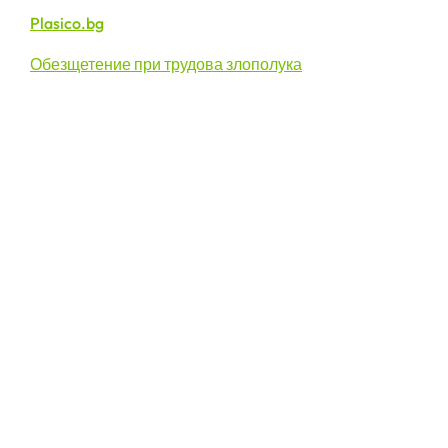
Plasico.bg
Обезщетение при трудова злополука