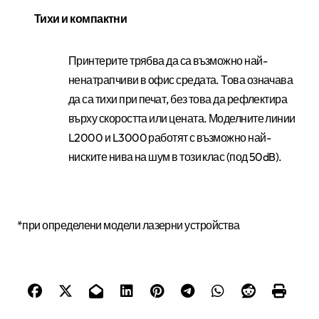
Тихи и компактни
Принтерите трябва да са възможно най-
ненатрапчиви в офис средата. Това означава
да са тихи при печат, без това да рефлектира
върху скоростта или цената. Моделните линии
L2000 и L3000 работят с възможно най-
ниските нива на шум в този клас (под 50dB).
*при определени модели лазерни устройства