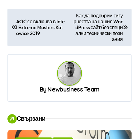
Н
Как да подобрим сигу
AOC се включва в Inte
рността на нашия Wor
а
l Extreme Masters Kat
dPress сайт без специ
в
owice 2019
ални технически позн
ания
и
г
а
ц
и
By
Newbusiness Team
я
Свързани