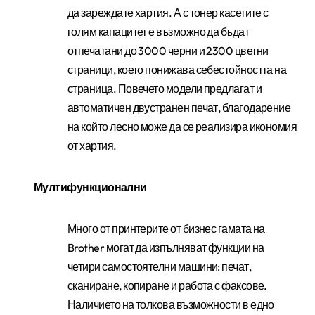
да зареждате хартия. А с тонер касетите с
голям капацитет е възможно да бъдат
отпечатани до
3000
черни
и
2300
цветни
страници, което понижава себестойността на
страница. Повечето модели предлагат и
автоматичен двустранен печат, благодарение
на който лесно може да се реализира икономия
от хартия.
Мултифункционални
Много от принтерите от бизнес гамата на
Brother
могат да изпълняват функции на
четири самостоятелни машини: печат,
сканиране, копиране и работа с факсове.
Наличието на толкова възможности в едно