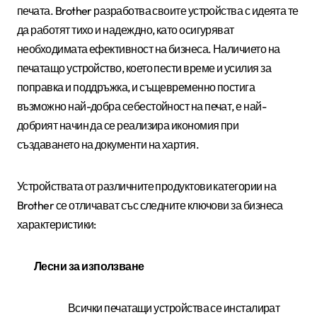
печата.
Brother
разработва своите устройства с идеята те
да работят тихо и надеждно, като осигуряват
необходимата ефективност на бизнеса. Наличието на
печатащо устройство, което пести време и усилия за
поправка и поддръжка, и същевременно постига
възможно най-добра себестойност на печат, е най-
добрият начин да се реализира икономия при
създаването на документи на хартия.
Устройствата от различните продуктови категории на
Brother
се отличават със следните ключови за бизнеса
характеристики
:
Лесни за използване
Всички печатащи устройства се инсталират