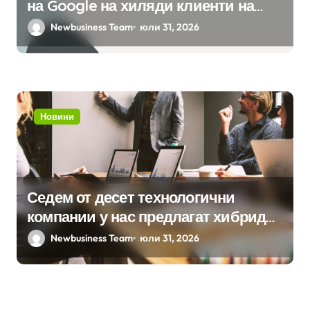
на Google на хиляди клиенти на
бизнес приложения
Newbusiness Team
юли 31, 2026
Новини
Седем от десет технологични
компании у нас предлагат хибридна
работа
Newbusiness Team
юли 31, 2026