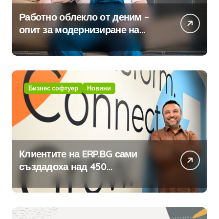
Работно облекло от деним –
опит за модернизиране на
традицията
Бизнес софтуер
Новини
Клиентите на ERP.BG сами
създадоха над 450
приложения за ERP системата
с помощта на вградения в нея
изкуствен интелект