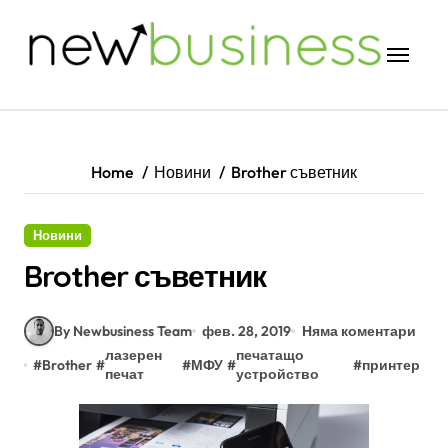
Skip
to
content
Home
Новини
Brother съветник
Новини
Brother съветник
By Newbusiness Team
фев. 28, 2019
Няма коментари
лазерен
печатащо
#
Brother
#
#
МФУ
#
#
принтер
печат
устройство