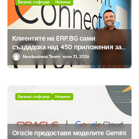
Бизнес софтуер
Новини
Клиентите на ERP.BG сами
създадоха над 450 приложения за
ERP системата с помощта на
Newbusiness Team
юли 31, 2026
вградения в нея изкуствен
интелект
Бизнес софтуер
Новини
Oracle предоставя моделите Gemini