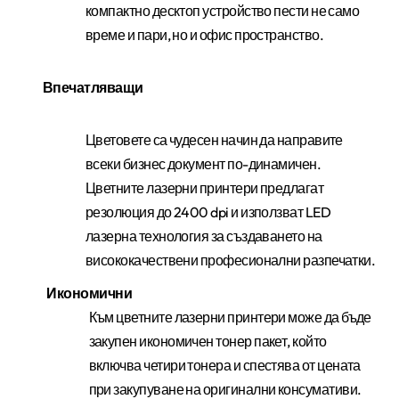
компактно десктоп устройство пести не само
време и пари, но и офис пространство.
Впечатляващи
Цветовете са чудесен начин да направите
всеки бизнес документ по-динамичен.
Цветните лазерни принтери предлагат
резолюция до 2400 dpi и използват LED
лазерна технология за създаването на
висококачествени професионални разпечатки.
Икономични
Към цветните лазерни принтери може да бъде
закупен икономичен тонер пакет, който
включва четири тонера и спестява от цената
при закупуване на оригинални консумативи.