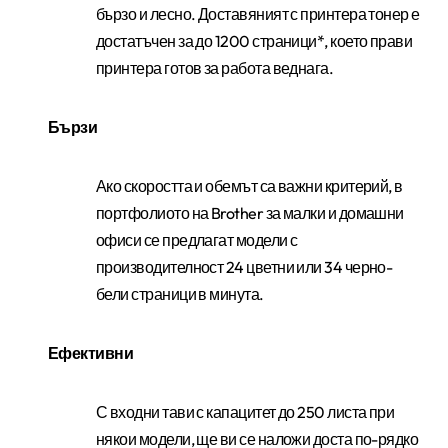
бързо и лесно. Доставяният с принтера тонер е
достатъчен за до
1200 страници*, което прави
принтера готов за работа веднага.
Бързи
Ако скоростта и обемът са важни критерий, в
портфолиото на
Brother
за малки и домашни
офиси се предлагат модели с
производителност 24 цветни или 34 черно-
бели страници в минута.
Ефективни
С входни тави с капацитет до 250 листа при
някои модели, ще ви се наложи доста по-рядко