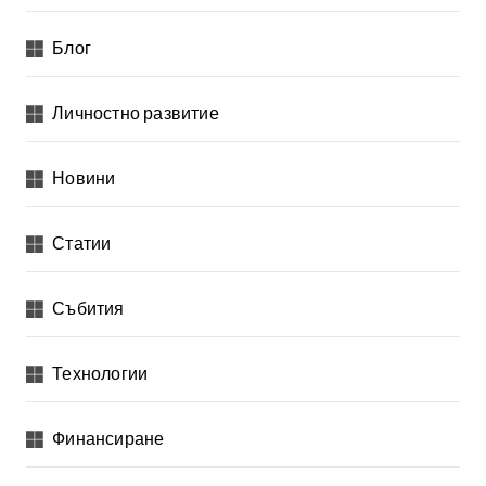
л
я
Блог
н
Личностно развитие
е
н
Новини
а
п
Статии
у
б
Събития
л
и
Технологии
к
а
Финансиране
ц