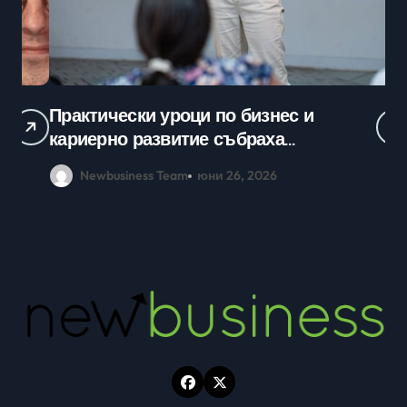
Практически уроци по бизнес и
Ср
кариерно развитие събраха
млади хора на SOFIA UP
Newbusiness Team
юни 26, 2026