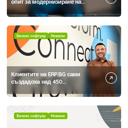
опит за модернизиране на
традицията
Бизнес софтуер
Новини
Клиентите на ERP.BG сами
създадоха над 450
приложения за ERP системата
с помощта на вградения в нея
изкуствен интелект
Бизнес софтуер
Новини