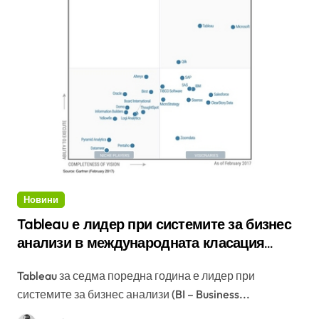
Новини
Tableau е лидер при системите за бизнес
анализи в международната класация
Gartner Magic Quadrant за седма поредна
Tableau за седма поредна година е лидер при
година
системите за бизнес анализи (BI – Business...