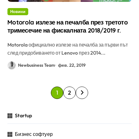
Новини
Motorola излезе на печалба през третото
тримесечие на фискалната 2018/2019 г.
Motorola официално излезе на печалба за първи път
след придобиването от Lenovo през 2014...
Newbusiness Team
фев. 22, 2019
Р
1
2
а
з
Startup
д
е
Бизнес софтуер