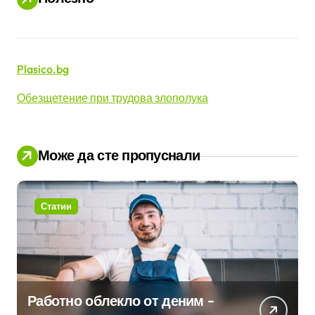
и
Plasico.bg
Обезщетение при трудова злополука
Може да сте пропуснали
Статии
Работно облекло от деним –