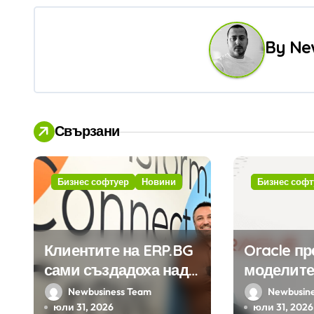
в
и
By
Ne
г
а
ц
Свързани
и
я
Бизнес софтуер
Новини
Бизнес софт
Клиентите на ERP.BG
Oracle п
сами създадоха над
моделите
450 приложения за
Google н
Newbusiness Team
Newbusin
ERP системата с
клиенти 
юли 31, 2026
юли 31, 2026