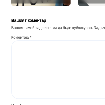
помощта на
приложе
вградения в нея
изкуствен интелект
Вашият коментар
Вашият имейл адрес няма да бъде публикуван.
Задъл
Коментар:
*