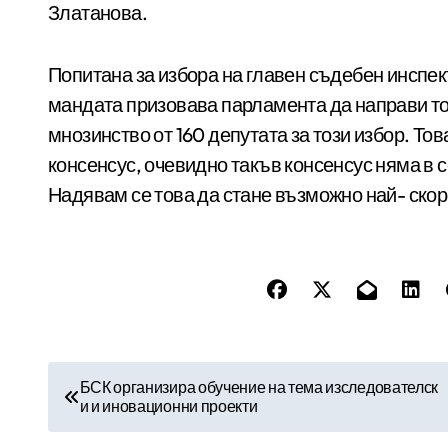
Златанова.
Попитана за избора на главен съдебен инспек
мандата призовава парламента да направи то
мнозинство от 160 депутата за този избор. То
консенсус, очевидно такъв консенсус няма в
Надявам се това да стане възможно най- скор
Н
БСК организира обучение на тема изследователск
и и иновационни проекти
а