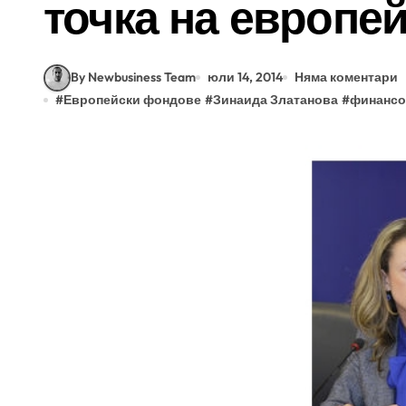
точка на европе
By Newbusiness Team
юли 14, 2014
Няма коментари
#
Европейски фондове
#
Зинаида Златанова
#
финансо