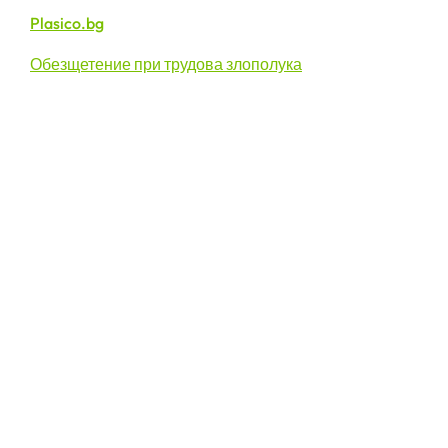
Plasico.bg
Обезщетение при трудова злополука