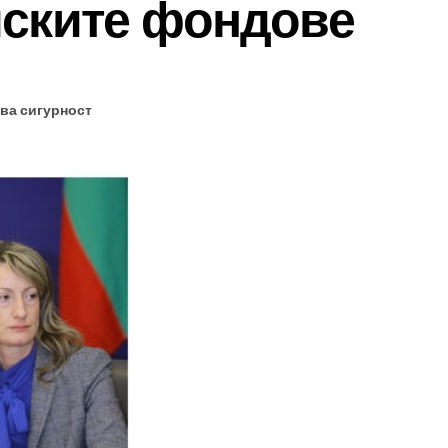
йските фондове
ва сигурност