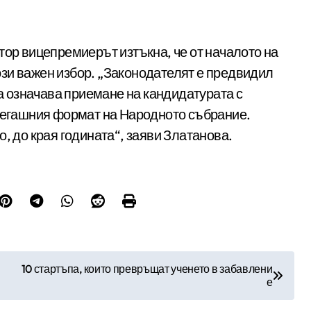
тор вицепремиерът изтъкна, че от началото на
зи важен избор. „Законодателят е предвидил
ва означава приемане на кандидатурата с
 сегашния формат на Народното събрание.
о, до края годината“, заяви Златанова.
10 стартъпа, които превръщат ученето в забавлени
е