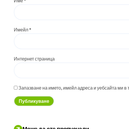
Име
*
Имейл
*
Интернет страница
Запазване на името, имейл адреса и уебсайта ми в 
Може да сте пропуснали