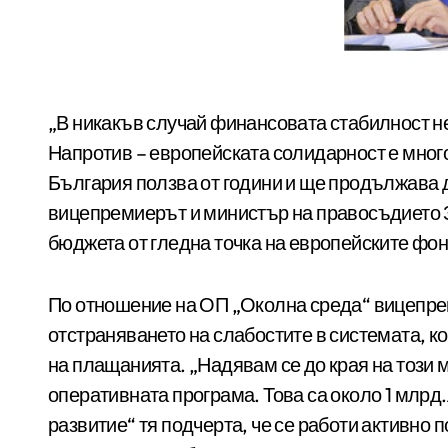
„В никакъв случай финансовата стабилност не е заплашена по причина европейски средства.
Напротив – европейската солидарност е много
България ползва от години и ще продължава д
вицепремиерът и министър на правосъдието З
бюджета от гледна точка на европейските фон
По отношение на ОП „Околна среда“ вицепрем
отстраняването на слабостите в системата, к
на плащанията. „Надявам се до края на този
оперативната програма. Това са около 1 млрд.
развитие“ тя подчерта, че се работи активно 