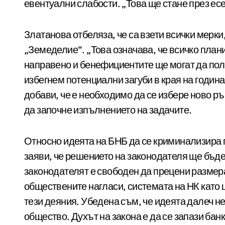
евентуални слабости. „Това ще стане през ес
Златанова отбеляза, че са взети всички мерки
„Земеделие“. „Това означава, че всичко план
направено и бенефициентите ще могат да пол
избегнем потенциални загуби в края на годин
добави, че е необходимо да се избере ново р
да започне изпълнението на задачите.
Относно идеята на БНБ да се криминализира 
заяви, че решението на законодателя ще бъде
законодателят е свободен да прецени размера
обществените нагласи, системата на НК като ц
тези деяния. Убедена съм, че идеята далеч н
общество. Духът на закона е да се запази бан