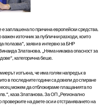
 важен източник за публични разходи, които
а полазва“, заяви в интервю за БНР
инаида Златанова. „Няма никаква опасност за
дове“, категорична беше.
иерът изтъкна, че има голям напредък в
оито в последните години са довели до спиране
 месец можем да отблокираме плащанията по
лв.“, каза Златанова. За ОП „Регионално
по проверките на двете оси и отстраняването на