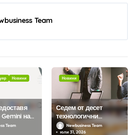
wbusiness Team
уер
Новини
Новини
редоставя
Седем от десет
 Gemini на
технологични
а хиляди
компании у нас
ess Team
Newbusiness Team
на бизнес
предлагат хибридна
юли 31, 2026