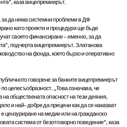
ента“, каза вицепремиерът.
, за да няма системни проблеми в ДФ
ирано като проекти и процедури ще бъде
учат своето финансиране – именно, за да
ата“, подчерта вицепремиерът. Златанова
ъководство на фонда, което бързо и оперативно
публичното говорене за банките вицепремиерът
 по целесъобразност. „Това означава, че
 на обществената опасност на тези деяния,
яло и най- добре да прецени как да се наказват
е е цензуриране на медии или на гражданско
ковата система от безотговорно поведение“, каза