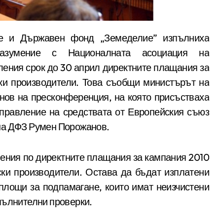
разумение с Националната асоциация на
ления срок до 30 април директните плащания за
ки производители. Това съобщи министърът на
нов на пресконференция, на която присъстваха
правление на средствата от Европейския съюз
на ДФЗ Румен Порожанов.
ления по директните плащания за кампания 2010
ски производители. Остава да бъдат изплатени
 площи за подпамагане, които имат неизчистени
пълнителни проверки.