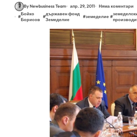
By Newbusiness Team
апр. 29, 2011
Няма коментари
Бойко
държавен фонд
земеделск
#
#
#
земеделие
#
Борисов
Земеделие
производи