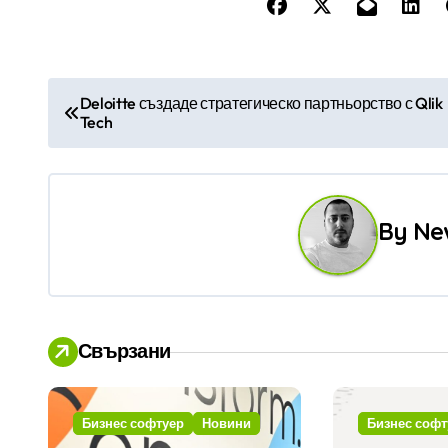
Н
Deloitte създаде стратегическо партньорство с Qlik
Tech
а
в
и
By
Ne
г
а
ц
Свързани
и
я
Бизнес софтуер
Новини
Бизнес софт