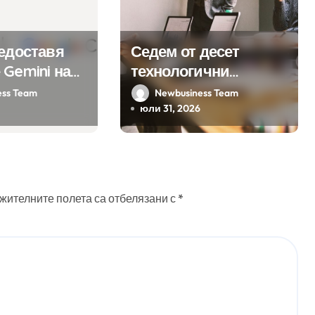
редоставя
Седем от десет
 Gemini на
технологични
а хиляди
компании у нас
ess Team
Newbusiness Team
на бизнес
предлагат хибридна
юли 31, 2026
ния
работа
жителните полета са отбелязани с
*