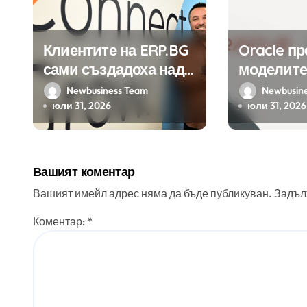
Клиентите на ERP.BG
Oracle п
сами създадоха над
моделите
450 приложения за
Google н
Newbusiness Team
Newbusin
ERP системата с
клиенти 
юли 31, 2026
юли 31, 2026
помощта на
приложе
вградения в нея
изкуствен интелект
Вашият коментар
Вашият имейл адрес няма да бъде публикуван.
Задъл
Коментар:
*