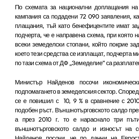
По схемата за национални доплащания на
кампания са подадени 72 090 заявления, ка
плащания, тъй като бенефицентите имат з
подчерта, че е направена схема, при която 
всеки земеделски стопани, който покрие за
което тези средства се изплащат, подчерта 
по тази схема от ДФ „Земеделие” са разплатен
Министър Найденов посочи икономическ
подпомагането в земеделския сектор. Според
се е повишил с 10, 9 % в сравнение с 2010
подобен ръст. Външнотърговското салдо през
а през 2010 г. то е нараснало три пъ
външнотърговското салдо и износът на с
Найденов посочи, че по данни на Еврос