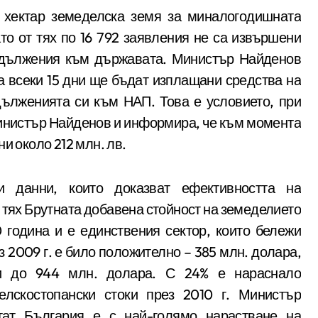
 хектар земеделска земя за миналогодишната
то от тях по 16 792 заявления не са извършени
адължения към държавата. Министър Найденов
на всеки 15 дни ще бъдат изплащани средства на
дълженията си към НАП. Това е условието, при
министър Найденов и информира, че към момента
и около 212 млн. лв.
и данни, които доказват ефективността на
 тях Брутната добавена стойност на земеделието
 година и е единствения сектор, които бележи
 2009 г. е било положително – 385 млн. долара,
ти до 944 млн. долара. С 24% е нараснало
елскостопански стоки през 2010 г. Министър
тат България е с най-голямо нарастване на