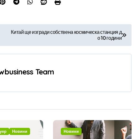
Китай ще изгради собствена космическа станция д
о 10 години
wbusiness Team
уер
Новини
Новини