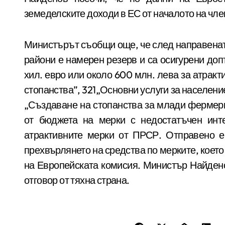
земеделските доходи в ЕС от началото на членс
Министърът съобщи още, че след направената
райони е намерен резерв и са осигурени доп
хил. евро или около 600 млн. лева за атрак
стопанства”, 321„Основни услуги за население
„Създаване на стопанства за млади фермер
от бюджета на мерки с недостатъчен инт
атрактивните мерки от ПРСР. Отправено е
прехвърлянето на средства по мерките, коет
на Европейската комисия. Министър Найдено
отговор от тяхна страна.