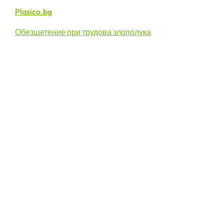
Plasico.bg
Обезщетение при трудова злополука