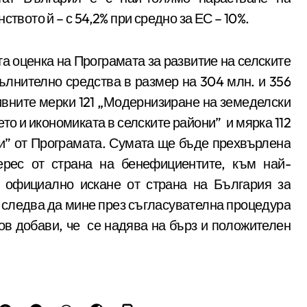
твото й – с 54,2% при средно за ЕС – 10%.
 оценка на Програмата за развитие на селските
ълнително средства в размер на 304 млн. и 356
тивните мерки 121 „Модернизиране на земеделски
то и икономиката в селските райони” и мярка 112
и” от Програмата. Сумата ще бъде прехвърлена
ерес от страна на бенефициентите, към най-
 официално искане от страна на България за
о следва да мине през съгласувателна процедура
в добави, че се надява на бърз и положителен