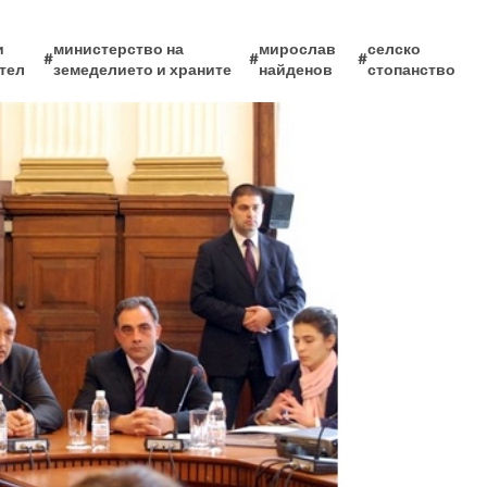
и
министерство на
мирослав
селско
#
#
#
тел
земеделието и храните
найденов
стопанство