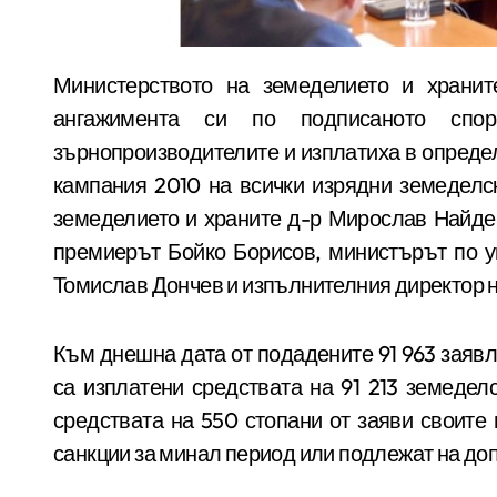
Министерството на земеделието и храните и Държавен фонд „Земеделие” изпълниха
ангажимента си по подписаното спо
зърнопроизводителите и изплатиха в опреде
кампания 2010 на всички изрядни земеделс
земеделието и храните д-р Мирослав Найде
премиерът Бойко Борисов, министърът по у
Томислав Дончев и изпълнителния директор 
Към днешна дата от подадените 91 963 заяв
са изплатени средствата на 91 213 земедел
средствата на 550 стопани от заяви своите
санкции за минал период или подлежат на до