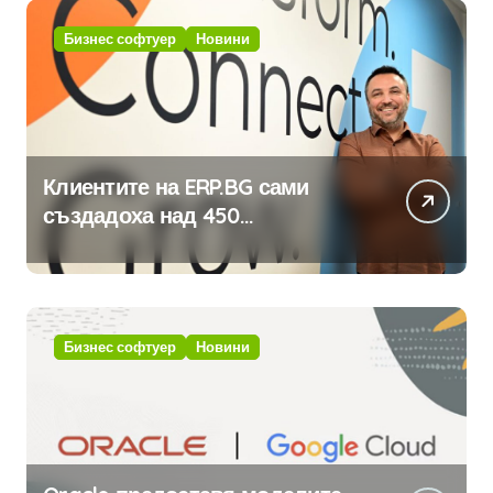
Бизнес софтуер
Новини
Клиентите на ERP.BG сами
създадоха над 450
приложения за ERP системата
с помощта на вградения в нея
изкуствен интелект
Бизнес софтуер
Новини