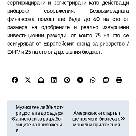
сертифицирани и регистрирани като действащи
рибарски съоръжения. Безвъзмездната
финансова помощ ще бъде до 60 на сто от
размера на одобрените и реално извършени
инвестиционни разходи, от които 75 на сто се
осигуряват от Европейския фонд за рибарство /
ЕФР/ и 25 на сто от държавния бюджет.
Н
Музикален лейбъл отк
ри достъпа до съдърж
Американски стартъп
а
анието си за разработ
ще променя бизнеса с
в
чиците на приложени
мобилни приложения
я
и