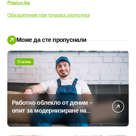
Plasico.bg
Обезщетение при трудова злополука
Може да сте пропуснали
Статии
Работно облекло от деним –
опит за модернизиране на
традицията