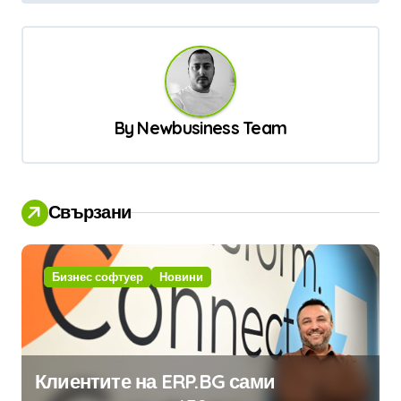
г
а
ц
и
By
Newbusiness Team
я
Свързани
Бизнес софтуер
Новини
Клиентите на ERP.BG сами