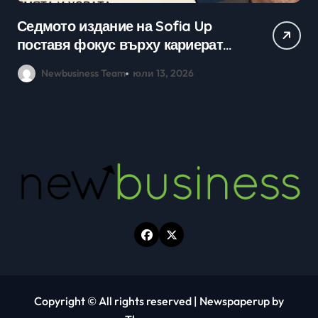
Практически уроци по бизнес и
Ср
кариерно развитие събраха
млади хора на SOFIA UP
Newbusiness Team
юни 26, 2026
Copyright © All rights reserved
|
Newspaperup
by