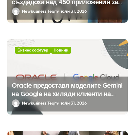
създадоха над 450 приложения за
ERP системата с помощта на
Newbusiness Team
юли 31, 2026
вградения в нея изкуствен
интелект
Бизнес софтуер
Новини
Oracle предоставя моделите Gemini
на Google на хиляди клиенти на
бизнес приложения
Newbusiness Team
юли 31, 2026