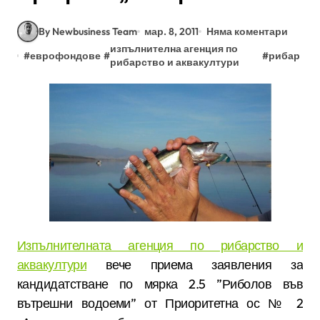
By Newbusiness Team
мар. 8, 2011
Няма коментари
изпълнителна агенция по
#
еврофондове
#
#
рибар
рибарство и аквакултури
Изпълнителната агенция по рибарство и
аквакултури
вече приема заявления за
кандидатстване по мярка 2.5 ”Риболов във
вътрешни водоеми” от Приоритетна ос № 2