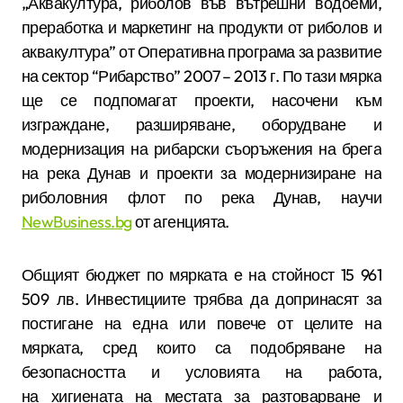
„Аквакултура, риболов във вътрешни водоеми,
преработка и маркетинг на продукти от риболов и
аквакултура” от Оперативна програма за развитие
на сектор “Рибарство” 2007 – 2013 г. По тази мярка
ще се подпомагат проекти, насочени към
изграждане, разширяване, оборудване и
модернизация на рибарски съоръжения на брега
на река Дунав и проекти за модернизиране на
риболовния флот по река Дунав, научи
NewBusiness.bg
от агенцията.
Общият бюджет по мярката е на стойност 15 961
509 лв. Инвестициите трябва да допринасят за
постигане на една или повече от целите на
мярката, сред които са подобряване на
безопасността и условията на работа,
на хигиената на местата за разтоварване и