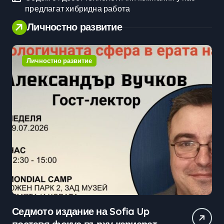
предлагат хибридна работа
Личностно развитие
Личностно развитие
Практически уроци по бизнес и
С