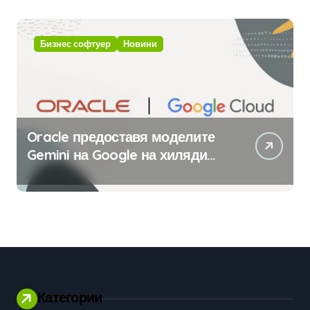
изкуствен интелект
Бизнес софтуер
Новини
Oracle предоставя моделите
Gemini на Google на хиляди
клиенти на бизнес
приложения
Категории