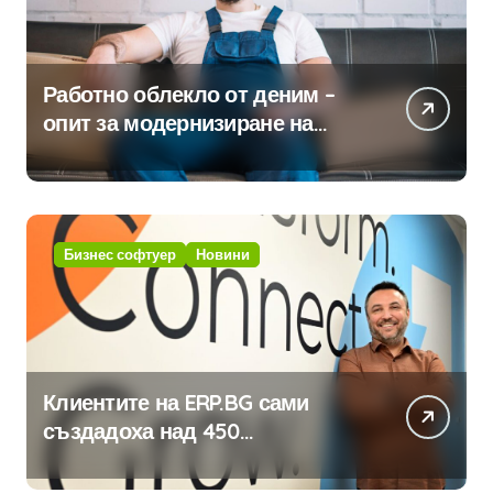
Работно облекло от деним –
опит за модернизиране на
традицията
Бизнес софтуер
Новини
Клиентите на ERP.BG сами
създадоха над 450
приложения за ERP системата
с помощта на вградения в нея