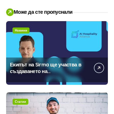
Може да сте пропуснали
Новини
Екипът на Sirma ще участва в
създаването на
международните стандарти за
навлизане на изкуствен
интелект в хотелиерството
Статии