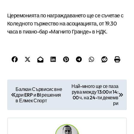
Церемонията по награждаването ще се съчетае с
Коледното тържество на асоциацията, от 19.30
часа в пиано-бар «Магнито Гранде» в НДК.
Н
Най-много ще се паза
Балкан Сървисис вне
рува между 13:00 и 14:
а
дри ERP и BI решения
00 ч. на 24-ти декемв
в Елмек Спорт
в
ри
и
г
а