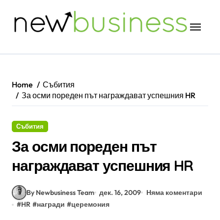
Skip
to
content
Home
Събития
За осми пореден път награждават успешния HR
Събития
За осми пореден път
награждават успешния HR
By Newbusiness Team
дек. 16, 2009
Няма коментари
#
HR
#
награди
#
церемония