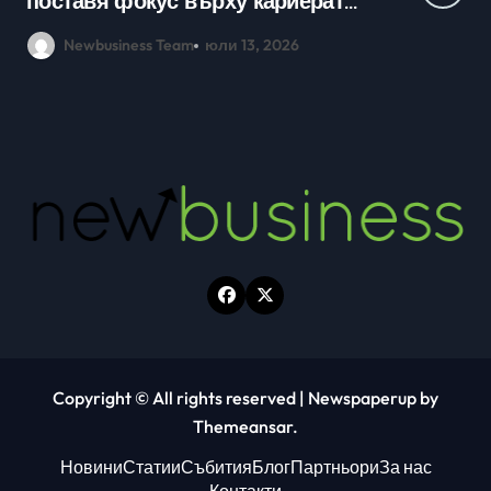
кариерно развитие събраха
млади хора на SOFIA UP
Newbusiness Team
юни 26, 2026
Copyright © All rights reserved
|
Newspaperup
by
Themeansar
.
Новини
Статии
Събития
Блог
Партньори
За нас
Контакти