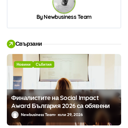
ц
By
Newbusiness Team
и
я
Свързани
Новини
Събития
Финалистите на Social Impact
Award България 2026 са обявени
Newbusiness Team
юли 29, 2026