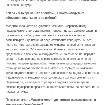
на пазара на труда.
Кои са често срещаните проблеми, с които младите се
сблъскват, при търсене на работа?
Младите хора често се чувстват безсилни, изправени пред
предизвикателството да подготвят впечатляваща автобиография и
да впечатлят работодателите. Често те не знаят как да се
позиционират и да изпъкнат пред останалите кандидати. Много
често се чувстват обезкуражени от липсата на професионален опит,
недотам пълното CV и липсата на обратна връзка за тяхното
представяне в процеса на кандидастване. За съжаление, нерядко
младите хора все още не вярват достатъчно в себе си, и не се
чувстват уверени да изпробват нови начини за кандидастването от
страх да не бъдат отхвърлени. В Jobio ние подбираме компании,
които споделят нашите ценности и са склонни да бъдат инициативни
и да провокират младите хора наистина да докажат уменията си.
Надяваме се, че младите хора ще се окуражат от примера на
бизнеса и уверено и проактивно ще потърсят начин за реализация на
пазара на труда.
По какъв начин „Младите могат“ допринася за намаляване на
младежката безработица?