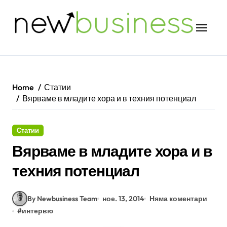
Skip
to
content
Home
Статии
Вярваме в младите хора и в техния потенциал
Статии
Вярваме в младите хора и в
техния потенциал
By Newbusiness Team
ное. 13, 2014
Няма коментари
#
интервю