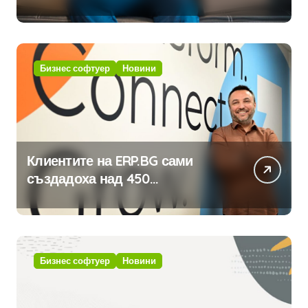
традицията
Бизнес софтуер
Новини
Клиентите на ERP.BG сами
създадоха над 450
приложения за ERP системата
с помощта на вградения в нея
изкуствен интелект
Бизнес софтуер
Новини