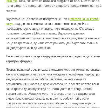
jobio.me
. Това, по което се отличава форумът от всички останали е,
че кандидатите представят себе си с видео с продължителност до 2
минути.
Видеото е нещо повече от представяне – то е
отговор на конкретен
казус
, зададен от компанията за съответната позиция. Не е
необходимо мотивационно писмо, нито традиционно CV, а само
попълнен профил в jobio.me и запис. Видеото е един по-
нестандартен инструмент, който позволява на младите да направят
нещо по-креативно, да излязат от рамката, да бъдат автентични в
кандидатурата си и да изпъкнат.
Какво ви провокира да създадете първия по рода си дигитален
кариерен форум?
Провокира ни най-вече вярата в младите хора и в техния потенциал,
както и усещането, че за тях има нужда от специфичен подход при
кандидастването им за работа. Вярваме, че има нужда от
популяризация и известна доза образование в посока на това как и
защо трябва да се подхожда по нестандартни пътища, когато
търсим работа. „Младите могат“ е форум, в чиято сърцевина са
видео предизвикателствата, но и сам по себе си той е едно
предизвикателство за това доколко бизнесът и младите хора са
готови да се срещнат по един различен и не толкова обичаен начин