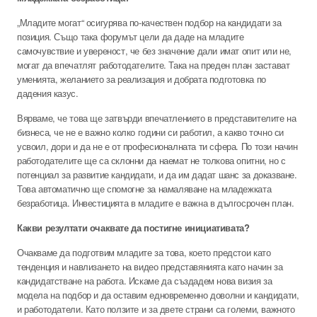
„Младите могат“ осигурява по-качествен подбор на кандидати за
позиция. Също така форумът цели да даде на младите
самочувствие и увереност, че без значение дали имат опит или не,
могат да впечатлят работодателите. Така на преден план застават
уменията, желанието за реализация и добрата подготовка по
дадения казус.
Вярваме, че това ще затвърди впечатлението в представителите на
бизнеса, че не е важно колко години си работил, а какво точно си
усвоил, дори и да не е от професионалната ти сфера. По този начин
работодателите ще са склонни да наемат не толкова опитни, но с
потенциал за развитие кандидати, и да им дадат шанс за доказване.
Това автоматично ще спомогне за намаляване на младежката
безработица. Инвестицията в младите е важна в дългосрочен план.
Какви резултати очаквате да постигне инициативата?
Очакваме да подготвим младите за това, което предстои като
тенденция и навлизането на видео представянията като начин за
кандидатстване на работа. Искаме да създадем нова визия за
модела на подбор и да оставим едновременно доволни и кандидати,
и работодатели. Като ползите и за двете страни са големи, важното