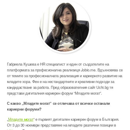
Габриела Кушева е HR специалист и един от създателите на
платформата за професионална реализиця Jobio.me. Вдъхновява се
от темите за професионалната реализация и кариерното развитие на
младите хора. Фен е на нестандартните и креативни подходи за
кандидастване за работа. Пред образователния сайт Uchi.bg тя
представи дигиталния кариерен форум “Младите могат”.
С какво „Младите могат“ се отличава от всички останали
кариерни форуми?
„
Младите могат
“ е първият дигитален кариерен форум в България.
От 3 до 30 ноември представяме на младите различни позиции в