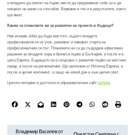
е младите да опитат на първо място да предизвикат себе си и да
покажат на какво са способни. Вярваме в тях и в резултатите, които
ще имат.
Какви са плановете ви за развитие на проекта в бъдеще?
Ние искаме Jobio да бъде мястото, където младите
професионалисти се учат, развиват и намират старта на
професионалния си път. Плановете ни са да създадем ефективно
решение за младите хора и бизнеса първо в България, а после и в
цяла Европа. Бъдещето ни е свързано с развитие първо на местния
пазар, а после на регионалния. Ще започнем от Източна Европа, а
после и целия континент, а защо не някой ден и към целия свят.
Цялото интервю е достъпно в образователния сайт
Uchi.bg
Н
Владимир Василев от
Предстои Световна с