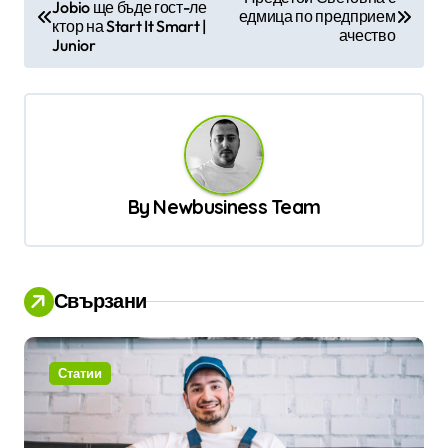
Jobio ще бъде гост-ле
а
едмица по предприем
ктор на Start It Smart |
ачество
в
Junior
и
г
а
ц
By
Newbusiness Team
и
я
Свързани
Статии