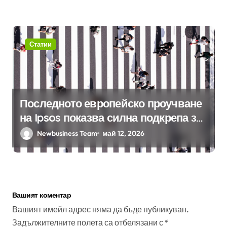
Статии
Последното европейско проучване
на Ipsos показва силна подкрепа за
гъвкавата заетост и местния
Newbusiness Team
май 12, 2026
бизнес в България
Вашият коментар
Вашият имейл адрес няма да бъде публикуван.
Задължителните полета са отбелязани с
*