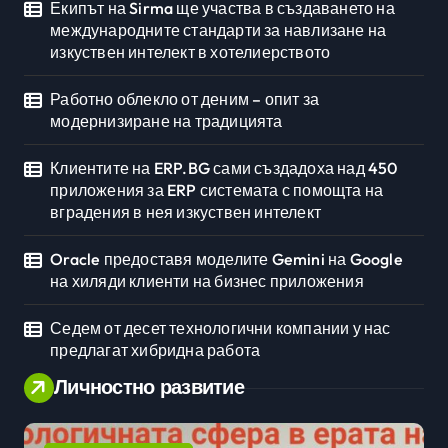
Екипът на Sirma ще участва в създаването на
международните стандарти за навлизане на
изкуствен интелект в хотелиерството
Работно облекло от деним – опит за
модернизиране на традицията
Клиентите на ERP.BG сами създадоха над 450
приложения за ERP системата с помощта на
вградения в нея изкуствен интелект
Oracle предоставя моделите Gemini на Google
на хиляди клиенти на бизнес приложения
Седем от десет технологични компании у нас
предлагат хибридна работа
Личностно развитие