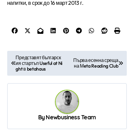
напитки, в срок до 16 март 2013 г.
Н
Представят българск
Първа есенна среща
ия стартъп Useful at Ni
а
на Мeta Reading Club
ght в betahaus
в
и
г
а
ц
By
Newbusiness Team
и