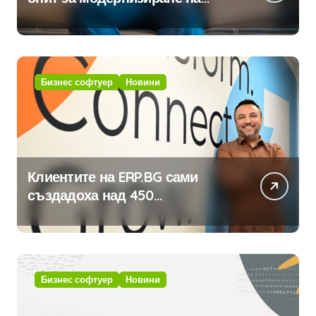
традицията
Бизнес софтуер
Новини
Клиентите на ERP.BG сами
създадоха над 450
приложения за ERP системата
с помощта на вградения в нея
изкуствен интелект
Бизнес софтуер
Новини