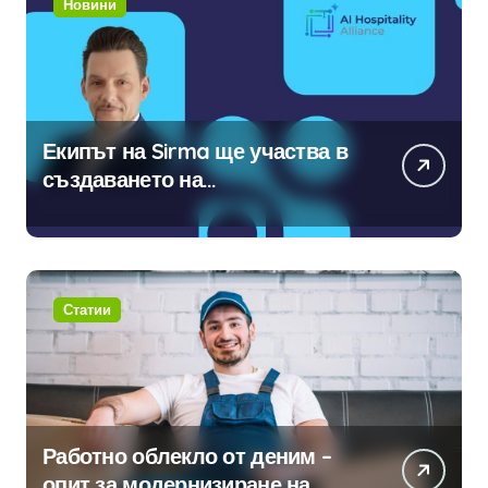
Новини
Екипът на Sirma ще участва в
създаването на
международните стандарти за
навлизане на изкуствен
интелект в хотелиерството
Статии
Работно облекло от деним –
опит за модернизиране на