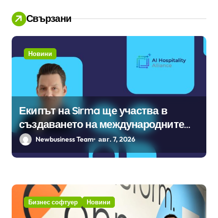
я
Свързани
Новини
Екипът на Sirma ще участва в
създаването на международните
стандарти за навлизане на
Newbusiness Team
авг. 7, 2026
изкуствен интелект в
хотелиерството
Бизнес софтуер
Новини