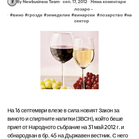
By Newbusiness Team
сеп. 17, 2012
Няма коментари
лозаро -
#
вино
#
грозде
#
земеделие
#
винарски
#
лозарство
#
напи
сектор
На 16 септември влезе в сила новият Закон за
виното и спиртните напитки (ЗВСН), който беше
приет от Народното събрание на 31 май 2012 г. и
обнародван в бр. 45 на Държавен вестник. С него