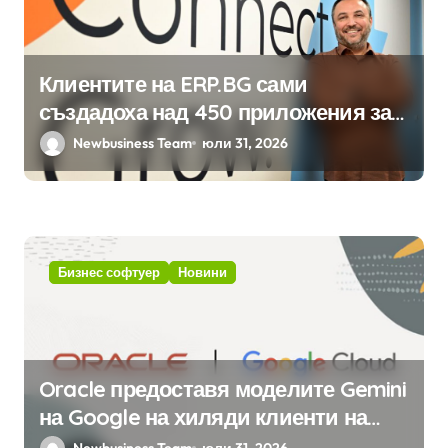
Клиентите на ERP.BG сами
създадоха над 450 приложения за
ERP системата с помощта на
Newbusiness Team
юли 31, 2026
вградения в нея изкуствен
интелект
Бизнес софтуер
Новини
Oracle предоставя моделите Gemini
на Google на хиляди клиенти на
бизнес приложения
Newbusiness Team
юли 31, 2026