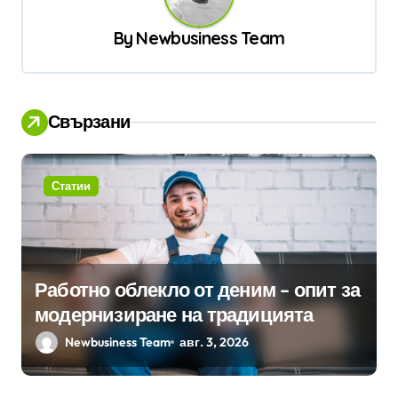
ц
By
Newbusiness Team
и
я
Свързани
Статии
Работно облекло от деним – опит за
модернизиране на традицията
Newbusiness Team
авг. 3, 2026