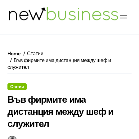
Skip
to
content
Home
Статии
Във фирмите има дистанция между шеф и
служител
Статии
Във фирмите има
дистанция между шеф и
служител