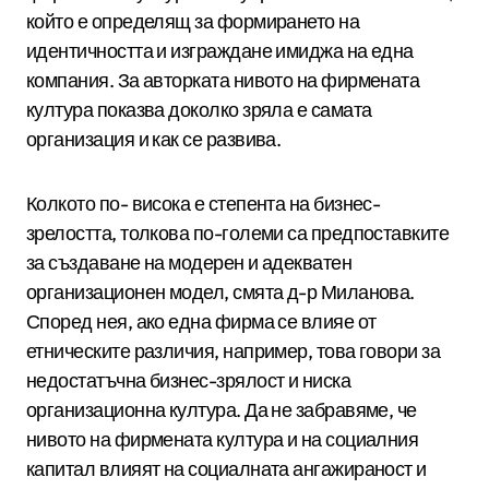
който е определящ за формирането на
идентичността и изграждане имиджа на една
компания. За авторката нивото на фирмената
култура показва доколко зряла е самата
организация и как се развива.
Колкото по- висока е степента на бизнес-
зрелостта, толкова по-големи са предпоставките
за създаване на модерен и адекватен
организационен модел, смята д-р Миланова.
Според нея, ако една фирма се влияе от
етническите различия, например, това говори за
недостатъчна бизнес-зрялост и ниска
организационна култура. Да не забравяме, че
нивото на фирмената култура и на социалния
капитал влияят на социалната ангажираност и