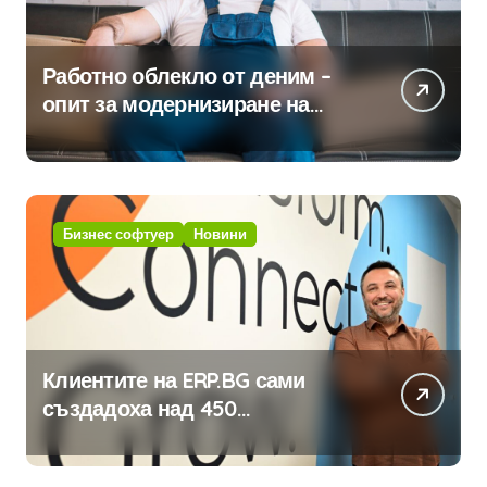
Работно облекло от деним –
опит за модернизиране на
традицията
Бизнес софтуер
Новини
Клиентите на ERP.BG сами
създадоха над 450
приложения за ERP системата
с помощта на вградения в нея