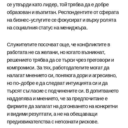
се утвърди като лидер, той трябва да е добре
образован и възпитан. Респондентите от сферата
на бизнес-услугите се фокусират и върху ролята
на социалния статус на мениджъра.
Служителите посочват още, че конфликтите в
работата не са желани, но когато възникнат,
решението трябва да се търси чрез преговори и
компромиси. За тях, работодателите могат да
налагат мнението си, понякога дори и агресивно,
но по-добре е да следват интуицията си и да
търсят съгласие с подчинените си. В допитването
надделява и мнението, че за предпочитане е
фирмите да залагат на догонването на конкретни
и видими резултати, а не на обещаващи
предизвикателства с непознати рискове.