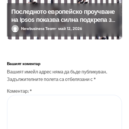
Последното европейско проучване
на Ipsos показва силна подкрепа за
гъвкавата заетост и местния
Newbusiness Team
май 12, 2026
бизнес в България
Вашият коментар
Вашият имейл адрес няма да бъде публикуван.
Задължителните полета са отбелязани с
*
Коментар:
*