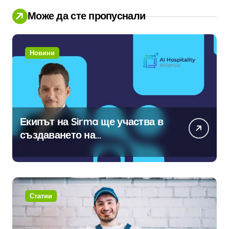
Може да сте пропуснали
Новини
Екипът на Sirma ще участва в
създаването на
международните стандарти за
навлизане на изкуствен
интелект в хотелиерството
Статии