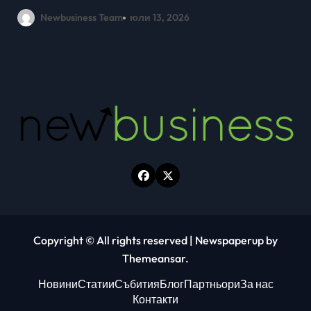
млади хора на SOFIA UP
Newbusiness Team
юни 26, 2026
Copyright © All rights reserved
|
Newspaperup
by
Themeansar
.
Новини
Статии
Събития
Блог
Партньори
За нас
Контакти