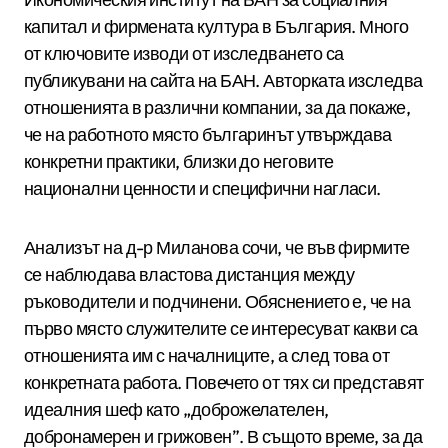
капитал и фирмената култура в България. Много
от ключовите изводи от изследването са
публикувани на сайта на БАН. Авторката изследва
отношенията в различни компании, за да покаже,
че на работното място българинът утвърждава
конкретни практики, близки до неговите
национални ценности и специфични нагласи.
Анализът на д-р Миланова сочи, че във фирмите
се наблюдава властова дистанция между
ръководители и подчинени. Обяснението е, че на
първо място служителите се интересуват какви са
отношенията им с началниците, а след това от
конкретната работа. Повечето от тях си представят
идеалния шеф като „доброжелателен,
добронамерен и грижовен”. В същото време, за да