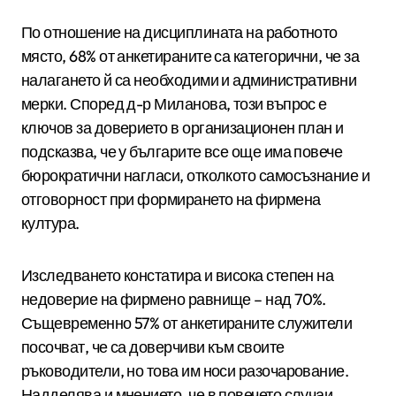
По отношение на дисциплината на работното
място, 68% от анкетираните са категорични, че за
налагането й са необходими и административни
мерки. Според д-р Миланова, този въпрос е
ключов за доверието в организационен план и
подсказва, че у българите все още има повече
бюрократични нагласи, отколкото самосъзнание и
отговорност при формирането на фирмена
култура.
Изследването констатира и висока степен на
недоверие на фирмено равнище – над 70%.
Същевременно 57% от анкетираните служители
посочват, че са доверчиви към своите
ръководители, но това им носи разочарование.
Надделява и мнението, че в повечето случаи