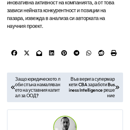
иновативна активност на компанията, а от това
зависи нейната конкурентност и позиции на
пазара, извежда в анализа си авторката на
научния проект.
Н
Защо юридическото л
Във верига супермар
оби спъна намаляван
кети CBA заработи Bus
а
ето на уставния капит
iness Intelligence реше
в
ал за ООД?
ние
и
г
а