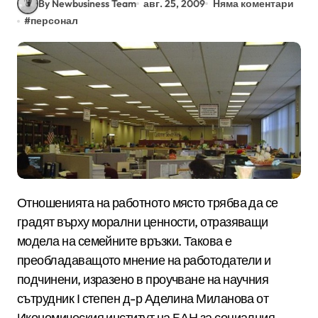
By Newbusiness Team
авг. 25, 2009
Няма коментари
#
персонал
Отношенията на работното място трябва да се
градят върху морални ценности, отразяващи
модела на семейните връзки. Такова е
преобладаващото мнение на работодатели и
подчинени, изразено в проучване на научния
сътрудник І степен д-р Аделина Миланова от
Икономическия институт на БАН за социалния