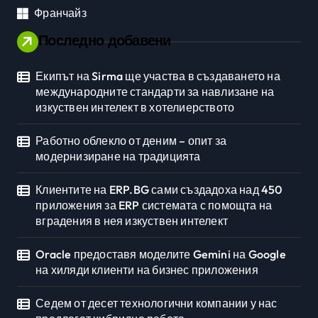
Франчайз
Последно добавени
Екипът на Sirma ще участва в създаването на
международните стандарти за навлизане на
изкуствен интелект в хотелиерството
Работно облекло от деним – опит за
модернизиране на традицията
Клиентите на ERP.BG сами създадоха над 450
приложения за ERP системата с помощта на
вградения в нея изкуствен интелект
Oracle предоставя моделите Gemini на Google
на хиляди клиенти на бизнес приложения
Седем от десет технологични компании у нас