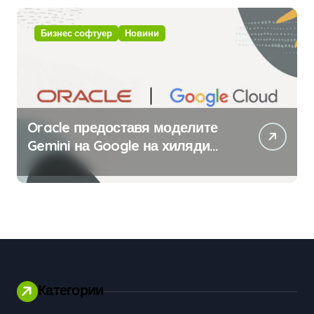
изкуствен интелект
Бизнес софтуер
Новини
Oracle предоставя моделите
Gemini на Google на хиляди
клиенти на бизнес
приложения
Категории