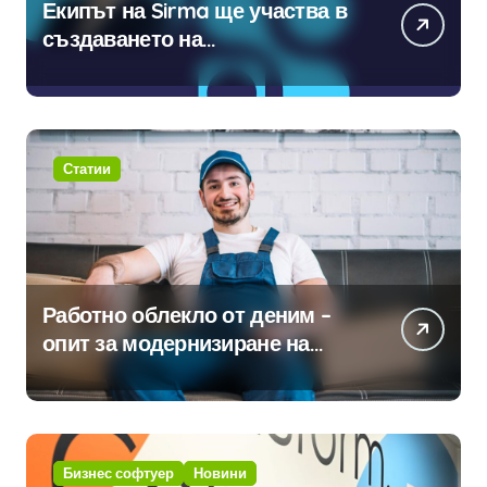
Екипът на Sirma ще участва в
създаването на
международните стандарти за
навлизане на изкуствен
интелект в хотелиерството
Статии
Работно облекло от деним –
опит за модернизиране на
традицията
Бизнес софтуер
Новини