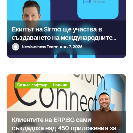
Екипът на Sirma ще участва в
създаването на международните
стандарти за навлизане на
Newbusiness Team
авг. 7, 2026
изкуствен интелект в
хотелиерството
Бизнес софтуер
Новини
Клиентите на ERP.BG сами
създадоха над 450 приложения за