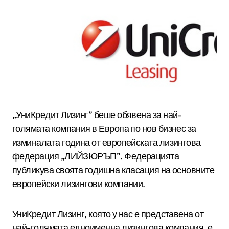
„УниКредит Лизинг” беше обявена за най-
голямата компания в Европа по нов бизнес за
изминалата година от европейската лизингова
федерация „ЛИЙЗЮРЪП”. Федерацията
публикува своята годишна класация на основните
европейски лизингови компании.
УниКредит Лизинг, която у нас е представена от
най-голямата едноименна лизингова компания, е