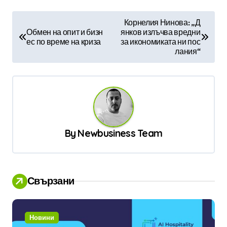
Н
Корнелия Нинова: „Д
Обмен на опит и бизн
янков излъчва вредни
а
ес по време на криза
за икономиката ни пос
в
лания“
и
г
а
ц
By
Newbusiness Team
и
я
Свързани
Новини