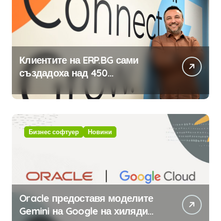
Клиентите на ERP.BG сами
създадоха над 450
приложения за ERP системата
с помощта на вградения в нея
изкуствен интелект
Бизнес софтуер
Новини
Oracle предоставя моделите
Gemini на Google на хиляди