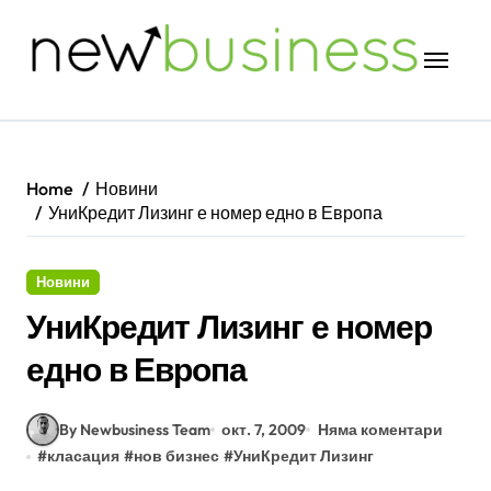
Skip
to
content
Home
Новини
УниКредит Лизинг е номер едно в Европа
Новини
УниКредит Лизинг е номер
едно в Европа
By Newbusiness Team
окт. 7, 2009
Няма коментари
#
класация
#
нов бизнес
#
УниКредит Лизинг