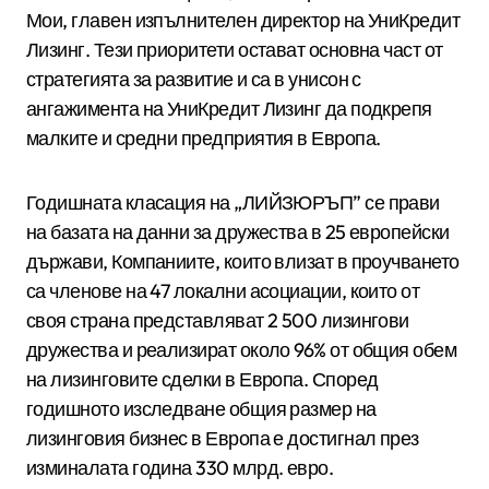
Мои, главен изпълнителен директор на УниКредит
Лизинг. Тези приоритети остават основна част от
стратегията за развитие и са в унисон с
ангажимента на УниКредит Лизинг да подкрепя
малките и средни предприятия в Европа.
Годишната класация на „ЛИЙЗЮРЪП” се прави
на базата на данни за дружества в 25 европейски
държави, Компаниите, които влизат в проучването
са членове на 47 локални асоциации, които от
своя страна представляват 2 500 лизингови
дружества и реализират около 96% от общия обем
на лизинговите сделки в Европа. Според
годишното изследване общия размер на
лизинговия бизнес в Европа е достигнал през
изминалата година 330 млрд. евро.