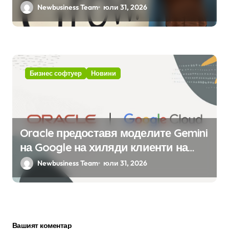
ERP системата с помощта на
Newbusiness Team
юли 31, 2026
вградения в нея изкуствен
интелект
Бизнес софтуер
Новини
Oracle предоставя моделите Gemini
на Google на хиляди клиенти на
бизнес приложения
Newbusiness Team
юли 31, 2026
Вашият коментар