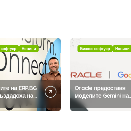
 софтуер
Новини
Бизнес софтуер
Новини
ите на ERP.BG
Oracle предоставя
ъздадоха над
моделите Gemini на
иложения за
Google на хиляди
стемата с
клиенти на бизнес
та на
приложения
ния в нея