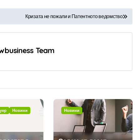
Кризата не пожали и Патентното ведомство
wbusiness Team
уер
Новини
Новини