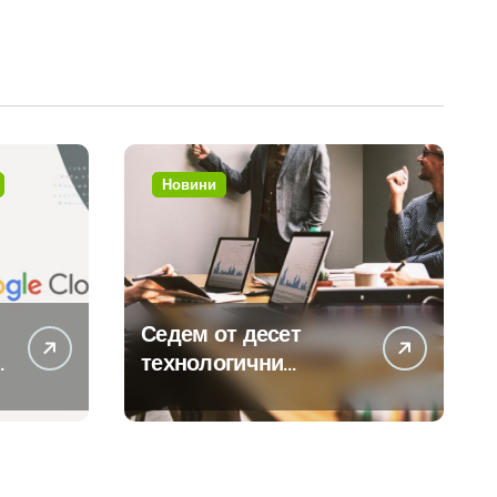
Новини
Седем от десет
технологични
компании у нас
предлагат хибридна
работа