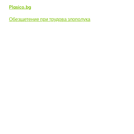
Plasico.bg
Обезщетение при трудова злополука