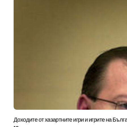
Доходите от хазартните игри и игрите на Българския спортен тотализатор да бъдат облагани с