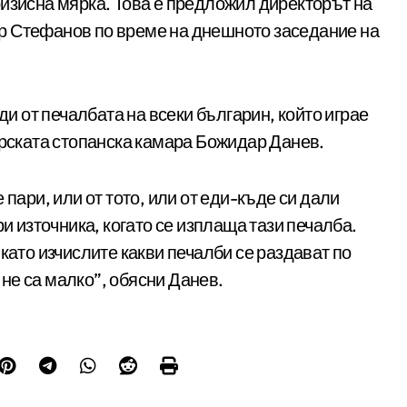
ризисна мярка. Това е предложил директорът на
р Стефанов по време на днешното заседание на
ди от печалбата на всеки българин, който играе
арската стопанска камара Божидар Данев.
 пари, или от тото, или от еди-къде си дали
ри източника, когато се изплаща тази печалба.
като изчислите какви печалби се раздават по
о не са малко”, обясни Данев.