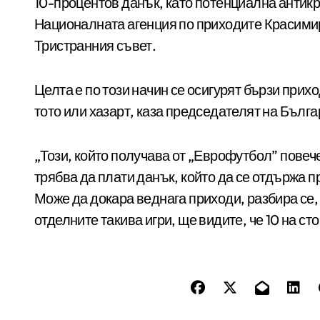
10-процентов данък, като потенциална антик
Националната агенция по приходите Красими
Тристранния съвет.
Целта е по този начин се осигурят бързи прихо
тото или хазарт, каза председателят на Бълг
„Този, който получава от „Еврофутбол” повече
трябва да плати данък, който да се отдържа п
Може да докара веднага приходи, разбира се, 
отделните такива игри, ще видите, че 10 на ст