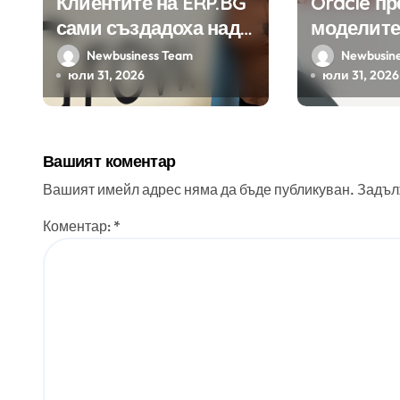
Клиентите на ERP.BG
Oracle п
сами създадоха над
моделите
450 приложения за
Google н
Newbusiness Team
Newbusin
ERP системата с
клиенти 
юли 31, 2026
юли 31, 2026
помощта на
приложе
вградения в нея
изкуствен интелект
Вашият коментар
Вашият имейл адрес няма да бъде публикуван.
Задъл
Коментар:
*