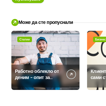
Може да сте пропуснали
Статии
Бизнес
Работно облекло от
Клиент
деним – опит за
сами с
модернизиране на
450 пр
традицията
ERP си
помощ
вграде