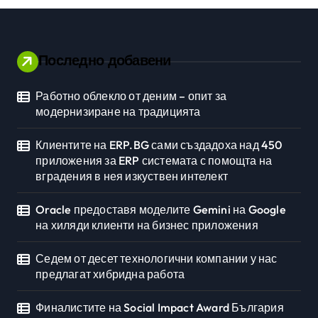
вен интелект
Последно добавени
Работно облекло от деним – опит за
Личностно развитие
модернизиране на традицията
Клиентите на ERP.BG сами създадоха над 450
приложения за ERP системата с помощта на
вградения в нея изкуствен интелект
Oracle предоставя моделите Gemini на Google
на хиляди клиенти на бизнес приложения
Седем от десет технологични компании у нас
предлагат хибридна работа
Финалистите на Social Impact Award България