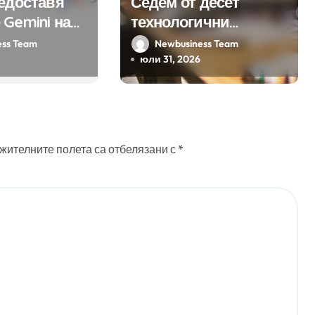
редоставя
Седем от десет
 Gemini на
технологични
а хиляди
компании у нас
ess Team
Newbusiness Team
на бизнес
предлагат хибридна
юли 31, 2026
ния
работа
жителните полета са отбелязани с
*