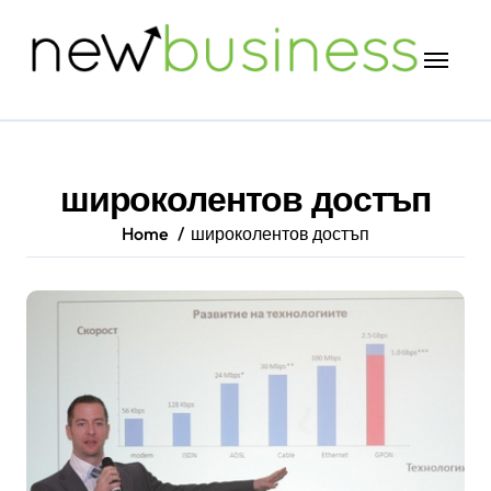
Skip
to
content
широколентов достъп
Home
широколентов достъп