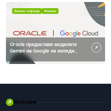
изкуствен интелект
Бизнес софтуер
Новини
Oracle предоставя моделите
Gemini на Google на хиляди
клиенти на бизнес
приложения
Категории