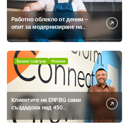
Работно облекло от деним –
опит за модернизиране на
традицията
Бизнес софтуер
Новини
Клиентите на ERP.BG сами
създадоха над 450
приложения за ERP системата
с помощта на вградения в нея