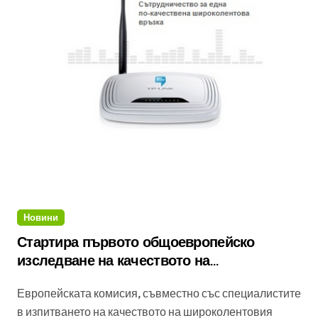
Новини
Стартира първото общоевропейско
изследване на качеството на
широколентовия интернет
Европейската комисия, съвместно със специалистите
в изпитването на качеството на широколентовия