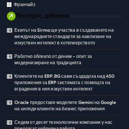
Франчайз
Последно добавени
Екипът на Sirma ще участва в създаването на
международните стандарти за навлизане на
изкуствен интелект в хотелиерството
Работно облекло от деним – опит за
модернизиране на традицията
Клиентите на ERP.BG сами създадоха над 450
приложения за ERP системата с помощта на
вградения в нея изкуствен интелект
Oracle предоставя моделите Gemini на Google
на хиляди клиенти на бизнес приложения
Седем от десет технологични компании у нас
предлагат хибридна работа