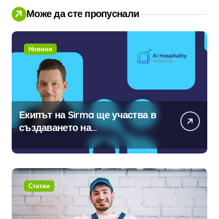
Може да сте пропуснали
Новини
Екипът на Sirma ще участва в
създаването на
международните стандарти за
навлизане на изкуствен
интелект в хотелиерството
Статии