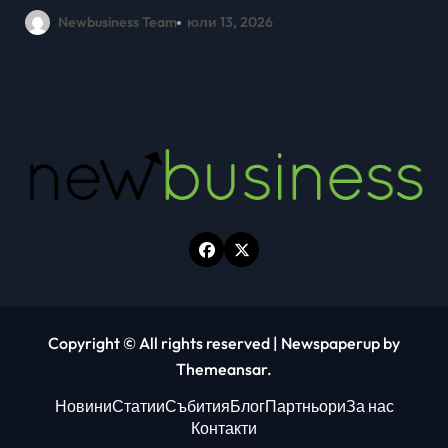
млади хора на SOFIA UP
Newbusiness Team
юни 26, 2026
Copyright © All rights reserved
|
Newspaperup
by
Themeansar
.
Новини
Статии
Събития
Блог
Партньори
За нас
Контакти