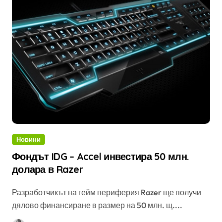
Новини
Фондът IDG – Accel инвестира 50 млн.
долара в Razer
Разработчикът на гейм периферия Razer ще получи
дялово финансиране в размер на 50 млн. щ....