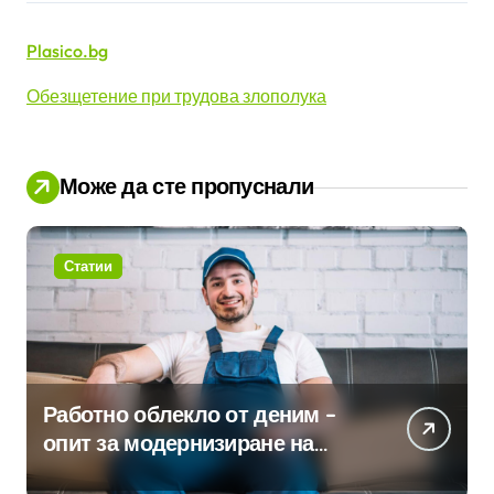
Plasico.bg
Обезщетение при трудова злополука
Може да сте пропуснали
Статии
Работно облекло от деним –
опит за модернизиране на
традицията