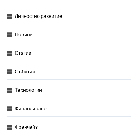
н
Личностно развитие
е
н
Новини
а
п
Статии
у
б
Събития
л
и
Технологии
к
а
Финансиране
ц
Франчайз
и