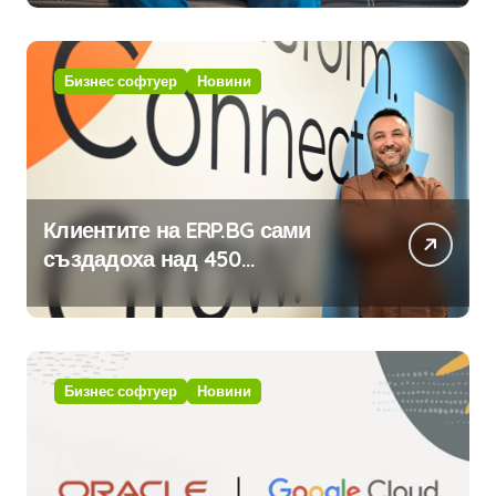
Бизнес софтуер
Новини
Клиентите на ERP.BG сами
създадоха над 450
приложения за ERP системата
с помощта на вградения в нея
изкуствен интелект
Бизнес софтуер
Новини