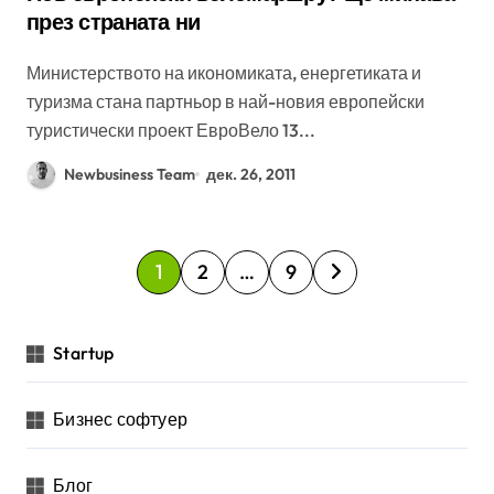
през страната ни
Министерството на икономиката, енергетиката и
туризма стана партньор в най-новия европейски
туристически проект ЕвроВело 13...
Newbusiness Team
дек. 26, 2011
Р
1
2
…
9
а
з
Startup
д
е
Бизнес софтуер
л
я
Блог