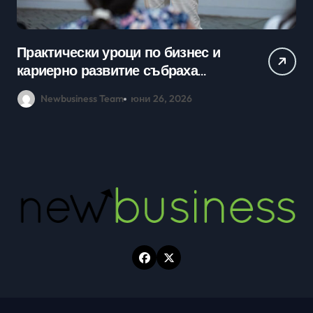
Практически уроци по бизнес и
Ср
кариерно развитие събраха
млади хора на SOFIA UP
Newbusiness Team
юни 26, 2026