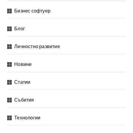
е
Бизнес софтуер
л
я
Блог
н
Личностно развитие
е
н
Новини
а
п
Статии
у
б
Събития
л
и
Технологии
к