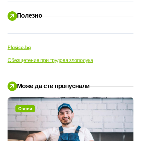
ц
Полезно
и
Plasico.bg
Обезщетение при трудова злополука
Може да сте пропуснали
Статии