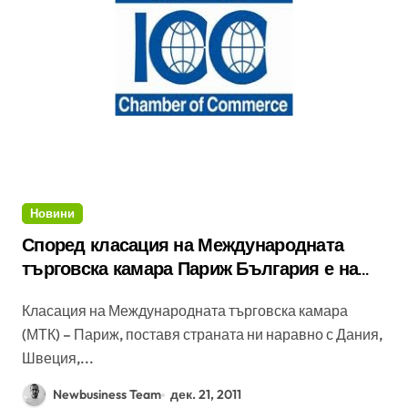
Новини
Според класация на Международната
търговска камара Париж България е на
14-то място по отвореност на търговията
Класация на Международната търговска камара
(МТК) – Париж, поставя страната ни наравно с Дания,
Швеция,...
Newbusiness Team
дек. 21, 2011