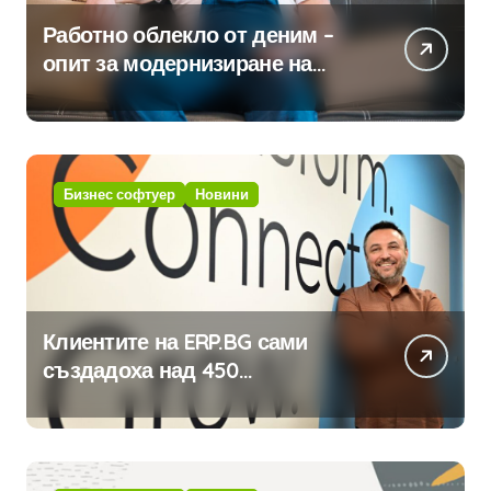
Работно облекло от деним –
опит за модернизиране на
традицията
Бизнес софтуер
Новини
Клиентите на ERP.BG сами
създадоха над 450
приложения за ERP системата
с помощта на вградения в нея
изкуствен интелект