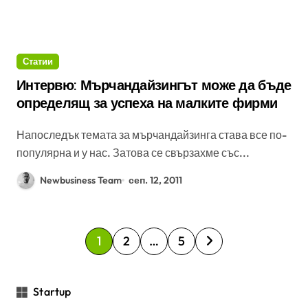
Статии
Интервю: Мърчандайзингът може да бъде
определящ за успеха на малките фирми
Напоследък темата за мърчандайзинга става все по-
популярна и у нас. Затова се свързахме със...
Newbusiness Team
сеп. 12, 2011
Р
1
2
…
5
а
з
Startup
д