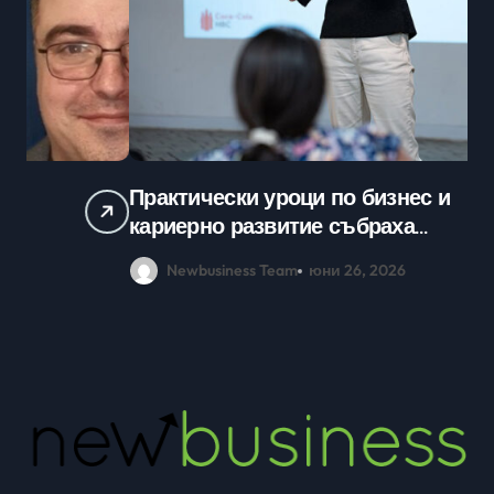
Практически уроци по бизнес и
Ср
кариерно развитие събраха
млади хора на SOFIA UP
Newbusiness Team
юни 26, 2026