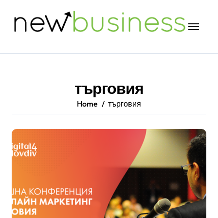
Skip
to
content
търговия
Home
търговия