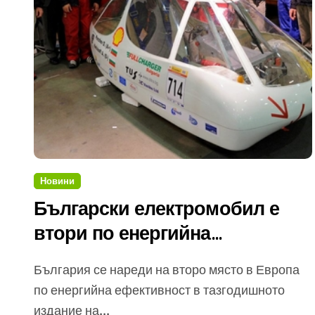
Новини
Български електромобил е
втори по енергийна
ефективност в Shell Eco-
България се нареди на второ място в Европа
marathon Европа 2012
по енергийна ефективност в тазгодишното
издание на...