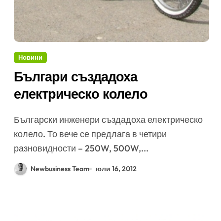
Новини
Българи създадоха
електрическо колело
Български инженери създадоха електрическо
колело. То вече се предлага в четири
разновидности – 250W, 500W,...
Newbusiness Team
юли 16, 2012