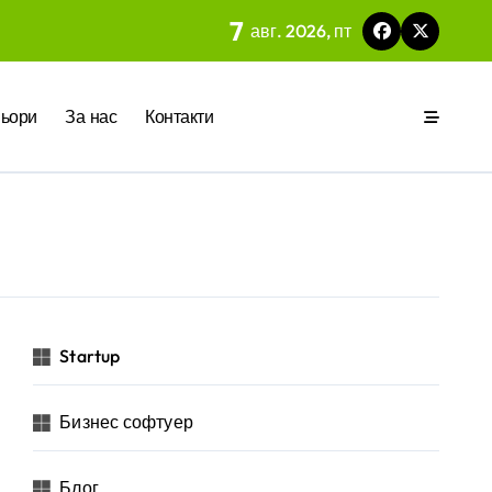
7
авг. 2026, пт
 на вградения в нея изкуствен интелект
ьори
За нас
Контакти
ия
р за бъдещето на технологиите и AI
Startup
Бизнес софтуер
 на изкуствен интелект в хотелиерството
Блог