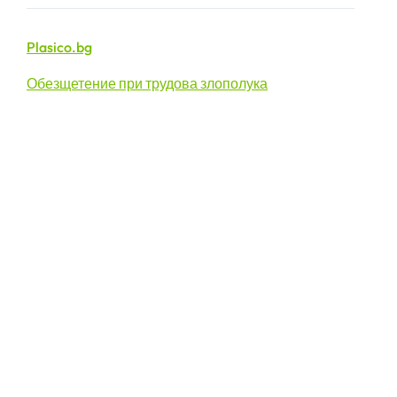
Plasico.bg
Обезщетение при трудова злополука