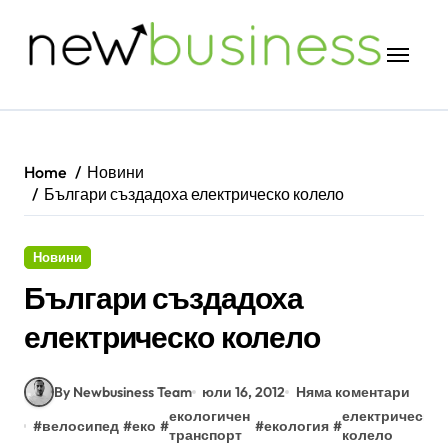
Skip
to
content
Home
Новини
Българи създадоха електрическо колело
Новини
Българи създадоха
електрическо колело
By Newbusiness Team
юли 16, 2012
Няма коментари
екологичен
електрическо
#
велосипед
#
еко
#
#
екология
#
транспорт
колело