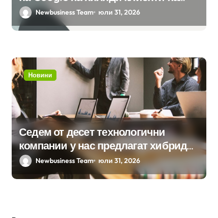
бизнес приложения
Newbusiness Team
юли 31, 2026
Новини
Седем от десет технологични
компании у нас предлагат хибридна
работа
Newbusiness Team
юли 31, 2026