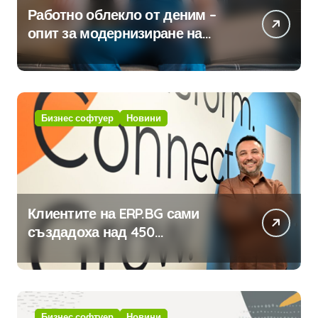
Работно облекло от деним –
опит за модернизиране на
традицията
Бизнес софтуер
Новини
Клиентите на ERP.BG сами
създадоха над 450
приложения за ERP системата
с помощта на вградения в нея
изкуствен интелект
Бизнес софтуер
Новини