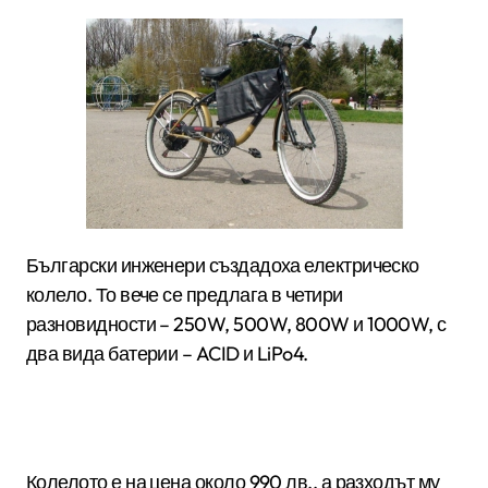
Български инженери създадоха електрическо
колело. То вече се предлага в четири
разновидности – 250W, 500W, 800W и 1000W, с
два вида батерии – ACID и LiPo4.
Колелото е на цена около 990 лв., а разходът му