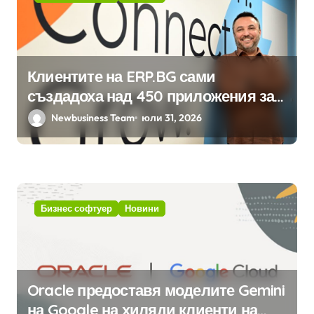
Клиентите на ERP.BG сами
създадоха над 450 приложения за
ERP системата с помощта на
Newbusiness Team
юли 31, 2026
вградения в нея изкуствен
интелект
Бизнес софтуер
Новини
Oracle предоставя моделите Gemini
на Google на хиляди клиенти на