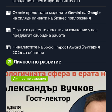
вградения в нея изкуствен интелект
Oracle предоставя моделите Gemini на Google
на хиляди клиенти на бизнес приложения
Седем от десет технологични компании у нас
предлагат хибридна работа
Финалистите на Social Impact Award България
2026 са обявени
Личностно развитие
Личностно развитие