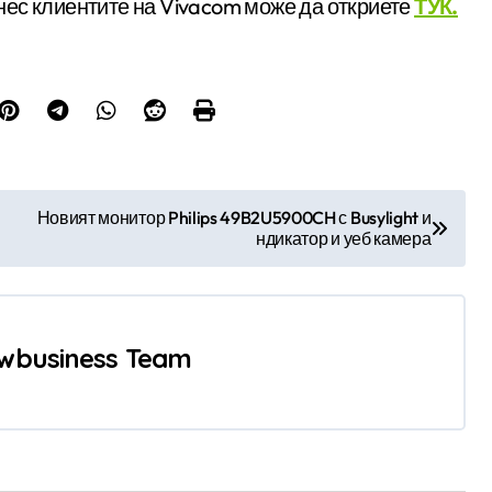
ес клиентите на Vivacom може да откриете
ТУК.
Новият монитор Philips 49B2U5900CH с Busylight и
ндикатор и уеб камера
wbusiness Team