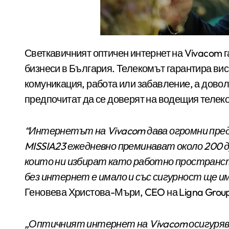
Светкавичният оптичен интернет на Vivacom гарантира сигурна интернет свързаност за редица
бизнеси в България. Телекомът гарантира вис
комуникация, работа или забавление, а довол
предпочитат да се доверят на водещия телек
“Интернетът на Vivacom дава огромни пред
MISSIA23 ежедневно преминават около 200 
които ни избират като работно пространс
без интернет е имало и със сигурност ще им
Геновева Христова-Мъри, CEO на Ligna Group 
„Оптичният интернет на Vivacom осигуряв