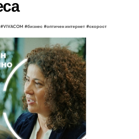
еса
#
VIVACOM
#
бизнес
#
оптичен интернет
#
скорост