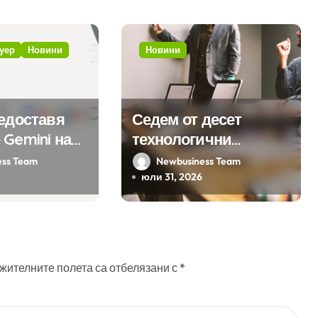
уер
Новини
Новини
редоставя
Седем от десет
 Gemini на
технологични
а хиляди
компании у нас
ess Team
Newbusiness Team
на бизнес
предлагат хибридна
юли 31, 2026
ния
работа
жителните полета са отбелязани с
*