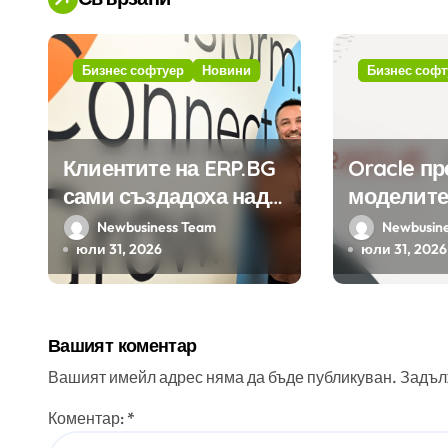
и
я
Бизнес софтуер
Новини
Бизнес софт
Клиентите на ERP.BG
Oracle п
сами създадоха над
моделите
450 приложения за
Google н
Newbusiness Team
Newbusin
ERP системата с
клиенти 
юли 31, 2026
юли 31, 2026
помощта на
приложе
вградения в нея
изкуствен интелект
Вашият коментар
Вашият имейл адрес няма да бъде публикуван.
Задъл
Коментар:
*