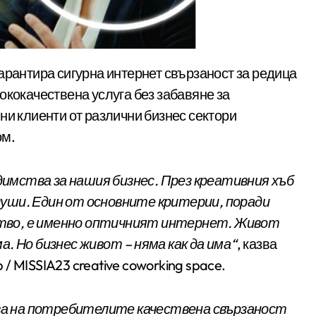
ококачествена услуга без забавяне за
ни клиенти от различни бизнес сектори
ом.
имства за нашия бизнес. През креативния хъб
души. Един от основните критерии, поради
тво, е именно оптичният интернет. Живот
а. Но бизнес живот – няма как да има“
, казва
/ MISSIA23 creative coworking space.
а на потребителите качествена свързаност