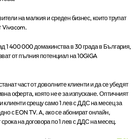
ители на малкия и среден бизнес, които трупат
т Vivacom.
ад 1 400 000 домакинства в 30 града в България,
лзват от пълния потенциал на 10GIGA
станат част от доволните клиенти и да се убедят
ивна оферта, която не е за изпускане. Оптичният
и клиенти срещу само 1 лев с ДДС на месец за
дно с EON TV. A, ако се абонират онлайн,
 срока на договора по 1 лев с ДДС на месец.