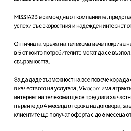
MISSIA23 е само една от компаниите, представ
успехи със скоростния и надежден интернет о
Оптичната мрежа на
телекома вече покрива н
в 5 от които потребителите могат да се възпо
свързаността.
За да даде възможност на все повече хора да 
в качеството на услугата, Vivacom има атракт
интернет на телекома ще се предлага за частн
първите до 4 месеца от срока на договора, зае
клиентите ще получат оферта с до 6 месеца от