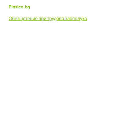
Plasico.bg
Обезщетение при трудова злополука