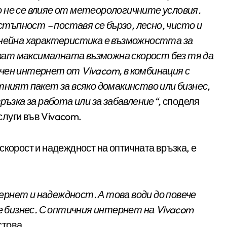
о не се влияе от метеорологичните условия.
тъпност – поставя се бързо, лесно, чисто и
а нейна характеристика е възможността за
ват максималната възможна скорост без тя да
ичен интернет от Vivacom, в комбинация с
ият пакет за всяко домакинство или бизнес,
зка за работа или за забавление“,
споделя
луги във Vivacom.
скорост и надеждност на оптичната връзка, е
ернет и надеждност. А това води до повече
ече бизнес. С оптичния интернет на Vivacom
това.