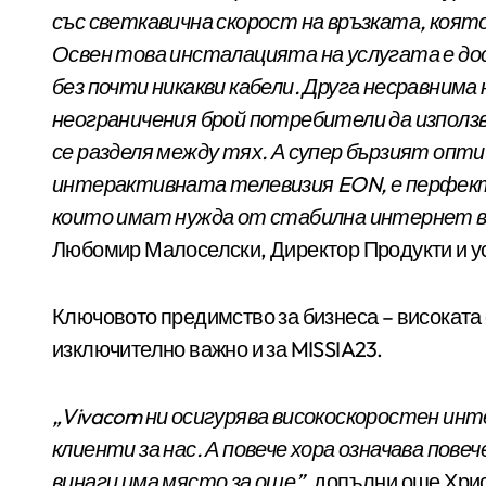
със светкавична скорост на връзката, коят
Освен това
инсталацията на услугата е дос
без почти никакви кабели. Друга несравним
неограничения брой потребители да използ
се разделя между тях. А супер бързият опт
интерактивната телевизия EON, е перфектн
които имат нужда от стабилна интернет връ
Любомир Малоселски, Директор Продукти и ус
Ключовото предимство за бизнеса – високата 
изключително важно и за MISSIA23.
„Vivacom ни осигурява високоскоростен инт
клиенти за нас. А повече хора означава пов
винаги има място за още”,
допълни още Хрис