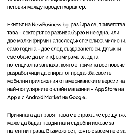
неговия международен характер.
Екипът на NewBusiness.bg, разбира се, приветства
тава – секторът се развива бързо и не една, или
две малки фирми напоследък спечелиха милиони,
само година – две след създаването си. Длъжни
сме обаче да ви информираме за една
потенциална заплаха, която е причина все повече
разработчици да спират от продажба своите
мобилни приложения от американските версии на
най-популярните онлайн магазини – App Store на
Apple и Android Market на Google.
Причината да правят това е в страха, че срещу тях
може да бъдат повдигнати съдебни искове за
патентни права. Възможност, която съвсем не е за