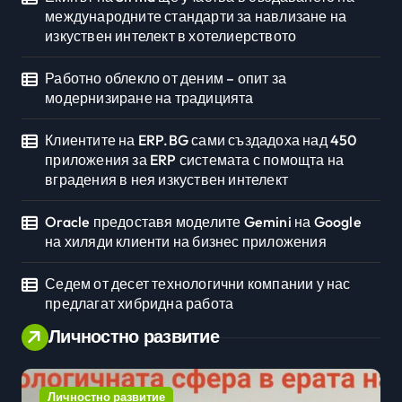
международните стандарти за навлизане на
изкуствен интелект в хотелиерството
Работно облекло от деним – опит за
модернизиране на традицията
Клиентите на ERP.BG сами създадоха над 450
приложения за ERP системата с помощта на
вградения в нея изкуствен интелект
Oracle предоставя моделите Gemini на Google
на хиляди клиенти на бизнес приложения
Седем от десет технологични компании у нас
предлагат хибридна работа
Личностно развитие
Личностно развитие