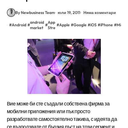
By Newbusiness Team
юли 19, 2011
Няма коментари
android
App
#
Android
#
#
#
Apple
#
Google
#
iOS
#
iPhone
#
Micro
market
Stre
Вие може би сте създали собствена фирма за
мобилни приложения или пък просто
разработвате самостоятелно такива, с идеята да
се възползвате от бързия ръст на този сегмент и