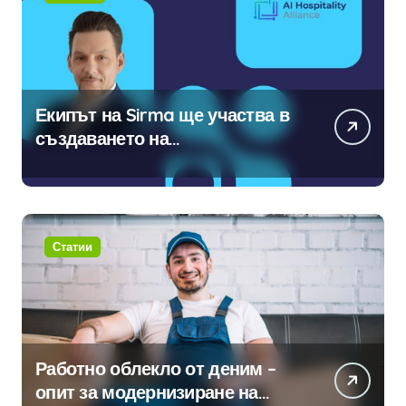
Екипът на Sirma ще участва в
създаването на
международните стандарти за
навлизане на изкуствен
интелект в хотелиерството
Статии
Работно облекло от деним –
опит за модернизиране на