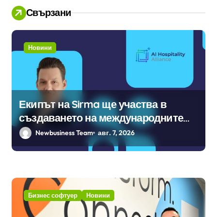
Свързани
Новини
Екипът на Sirma ще участва в
създаването на международните
стандарти за навлизане на
Newbusiness Team
авг. 7, 2026
изкуствен интелект в
хотелиерството
Бизнес софтуер
Новини