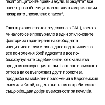
пазят от щатските правни акули. В резултат все
повече разработчици окачествяват американския
пазар като „прекалено опасен“.
Така върховенството пред закона в САЩ, което в
миналото се е превърнало в един от ключовите
фактори за гарантиране на свободната
инициатива в тази страна, днес под влияние на
все по-големия брой адвокати и все по-
безскрупулните съдебни битки, се оказва във
вреда на конкуренцията там. Напълно възможно е
от това да се възползват други проекти за
продажба на мобилни приложения в Европейския
съюз или Китай, където ръстът на потребителите
също обещава добри възможности за печалба.