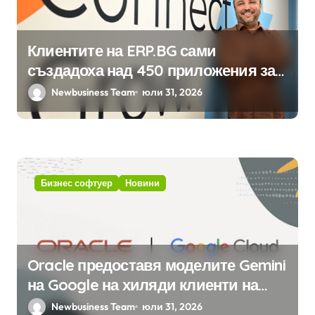
Клиентите на ERP.BG сами
създадоха над 450 приложения за
ERP системата с помощта на
Newbusiness Team
юли 31, 2026
вградения в нея изкуствен
интелект
Бизнес софтуер
Новини
Oracle предоставя моделите Gemini
на Google на хиляди клиенти на
бизнес приложения
Newbusiness Team
юли 31, 2026