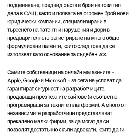
подценяване, предвид ръста в броя на този тип
дела в САЩ, както и появата на огромен брой нови
юридически компании, специализирани в
търсенето на патентни нарушения и дори в
предварителното регистриране на много общо
формулирани патенти, които след това да се
използват като основание за съдебен иск.
Самите собственици на онлайн магазините –
Apple, Google и Microsoft – за сега не успяват да
гарантират сигурност на разработчиците,
продаващи през техните сайтове (и съответно
програмиращи за техните платформи). А много от
независимите разработчици представляват
прекалено малки фирми, за да могат да си
позволят достатъчно скъпи адвокати, които да ги