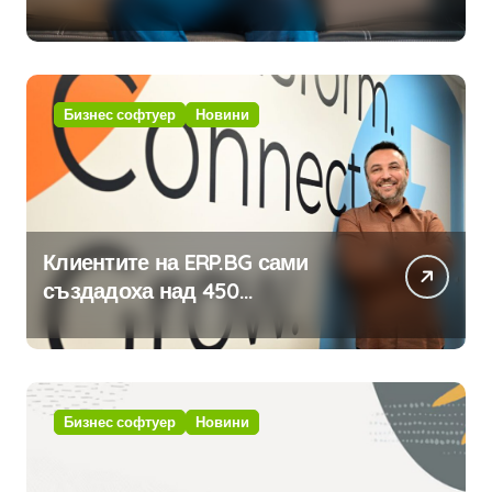
традицията
Бизнес софтуер
Новини
Клиентите на ERP.BG сами
създадоха над 450
приложения за ERP системата
с помощта на вградения в нея
изкуствен интелект
Бизнес софтуер
Новини