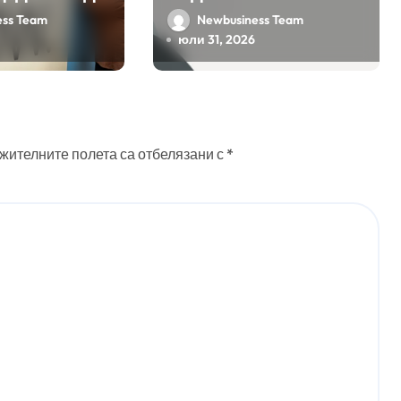
ожения за
Google на хиляди
ess Team
Newbusiness Team
мата с
клиенти на бизнес
юли 31, 2026
на
приложения
 в нея
 интелект
жителните полета са отбелязани с
*