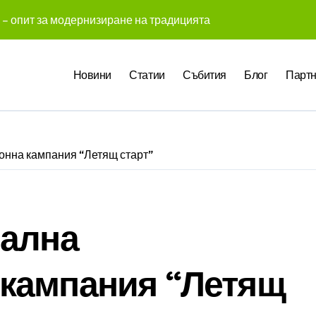
 – опит за модернизиране на традицията
 създадоха над 450 приложения за ERP системата с помощта
Новини
Статии
Събития
Блог
Партн
те Gemini на Google на хиляди клиенти на бизнес приложен
чни компании у нас предлагат хибридна работа
pact Award България 2026 са обявени
нна кампания “Летящ старт”
служители забелязват мръсния офис още в първата седмица
 Up събра предприемачи и млади професионалисти в разгово
оито правят почивката по-комфортна
нална
 промени начина, по който хотелите продават стаите си
кампания “Летящ
ва в създаването на международните стандарти за навлизане