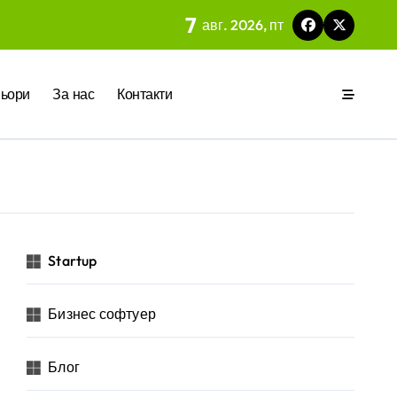
7
авг. 2026, пт
 на вградения в нея изкуствен интелект
ьори
За нас
Контакти
ия
р за бъдещето на технологиите и AI
Startup
Бизнес софтуер
 на изкуствен интелект в хотелиерството
Блог