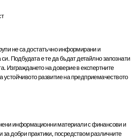
ст
групи не са достатъчно информирани и
 си. Подбудата е те да бъдат детайлно запознати
та. Изграждането на доверие в експертните
за устойчивото развитие на предприемачеството
анени информационни материали с финансови и
и за добри практики, посредством различните