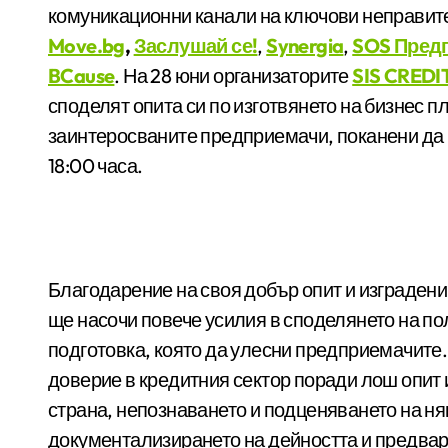
комуникационни канали на ключови неправит
Move.bg
,
Заслушай се!
,
Synergia
,
SOS Пред
BCause
. На 28 юни организаторите
SIS CREDI
споделят опита си по изготвянето на бизнес 
заинтеросваните предприемачи, поканени да 
18:00 часа.
Благодарение на своя добър опит и изградени
ще насочи повече усилия в споделянето на п
подготовка, която да улесни предприемачите.
доверие в кредитния сектор поради лош опит
страна, непознаването и подценяването на ня
документализирането на дейността и предвар