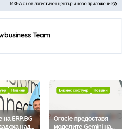
ИКЕА с нов логистичен център и ново приложение
wbusiness Team
уер
Новини
Бизнес софтуер
Новини
е на ERP.BG
Oracle предоставя
дадоха над
моделите Gemini на