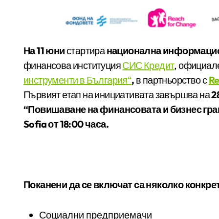
На 11 юни
стартира
национална информацио
финансова институция
СИС Кредит
, официал
инструменти в България“
,
в партньорство с
Re
Първият етап на инициативата завършва на
2
“Повишаване на финансовата и бизнес гра
Sofia от 1
8:00 часа.
Поканени да се включат са няколко конкрет
Социални предприемачи