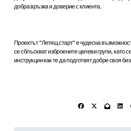
добра връзка и доверие с клиента.
Проектът “Летящ старт” е чудесна възможност
се сблъскват изброените целеви групи, като с
инструкции как те да подготвят добре своя би