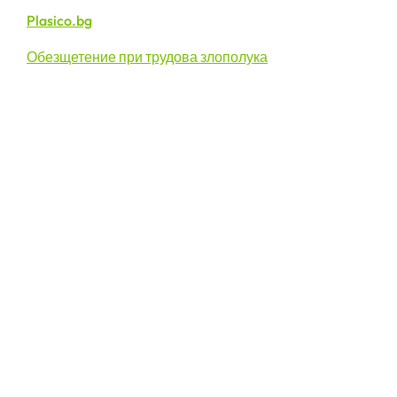
Plasico.bg
Обезщетение при трудова злополука