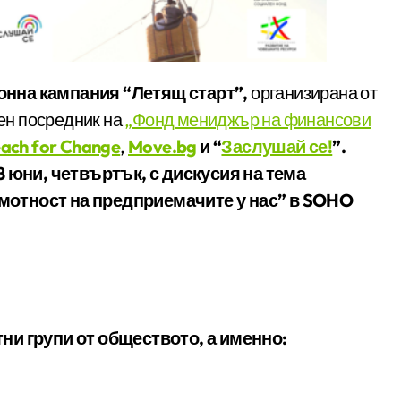
нна кампания “Летящ старт”,
организирана от
ен посредник на
„Фонд мениджър на финансови
ach for Change
,
Move.bg
и “
Заслушай се!
”.
8 юни, четвъртък, с дискусия на тема
мотност на предприемачите у нас” в SOHO
ни групи от обществото, а именно: