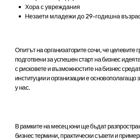
Хора с увреждания
Незаети младежи до 29-годишна възра
Опитът на организаторите сочи, че целевите 
подготвени за успешен старт на бизнес идеята
с рисковете и възможностите на бизнес среда
институции и организации е основополагащо 
у нас.
В рамките на месец юни ще бъдат разпростр
бизнес термини, практически съвети и пример