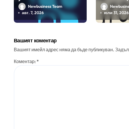
създаването на
450 прил
Newbusiness Team
Newbusin
международните
ERP систе
авг. 7, 2026
юли 31, 2026
стандарти за
помощта 
навлизане на
вградения
изкуствен интелект в
изкуствен
Вашият коментар
хотелиерството
Вашият имейл адрес няма да бъде публикуван.
Задъл
Коментар:
*