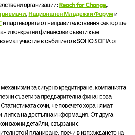
елствени организации
:
Reach for Change
,
приемачи
,
Национален Младежки Форум
и
T
и партньорите от неправителствения сектор ще
план и конкретни финансови съвети към
вземат участие в събитието в SOHO SOFIA от
 механизми за сигурно кредитиране, компанията
олезни съвети за предварителна финансова
 Статистиката сочи, че повечето хора нямат
 и липса на достъпна информация. От друга
кои важни детайли, свързани с
ителното й планиране, пречи в изграждането на