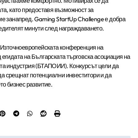
 чувствахме комфортно. Мотивирах се да
ата, като предоставя възможност за
ме занапред. Gaming StartUp Challenge е добра
бедителят минути след награждаването.
от Източноевропейската конференция на
 егидата на Българската търговска асоциация на
ата индустрия (БТАПОИИ). Конкурсът цели да
да срещнат потенциални инвеститори и да
то бизнес развитие.