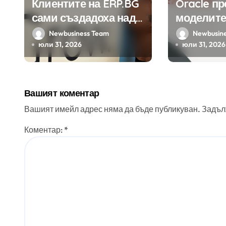
Клиентите на ERP.BG
Oracle п
сами създадоха над
моделите
450 приложения за
Google н
Newbusiness Team
Newbusin
ERP системата с
клиенти 
юли 31, 2026
юли 31, 2026
помощта на
приложе
вградения в нея
изкуствен интелект
Вашият коментар
Вашият имейл адрес няма да бъде публикуван.
Задъл
Коментар:
*