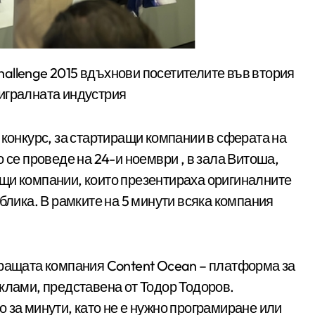
 игралната индустрия
 конкурс, за стартиращи компании в сферата на
 се проведе на 24-и ноември , в зала Витоша,
щи компании, които презентираха оригиналните
блика. В рамките на 5 минути всяка компания
иращата компания Content Ocean – платформа за
клами, представена от Тодор Тодоров.
 за минути, като не е нужно програмиране или