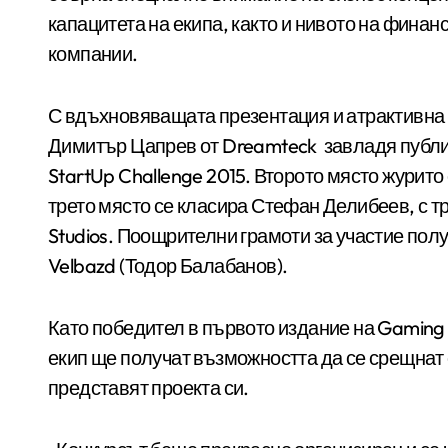
капацитета на екипа, както и нивото на финан
компании.
С вдъхновяващата презентация и атрактивна 
Димитър Цапрев от Dreamteck завладя публик
StartUp Challenge 2015. Второто място журито
трето място се класира Стефан Делибеев, с т
Studios. Поощрителни грамоти за участие пол
Velbazd (Тодор Балабанов).
Като победител в първото издание на Gaming 
екип ще получат възможността да се срещнат 
представят проекта си.