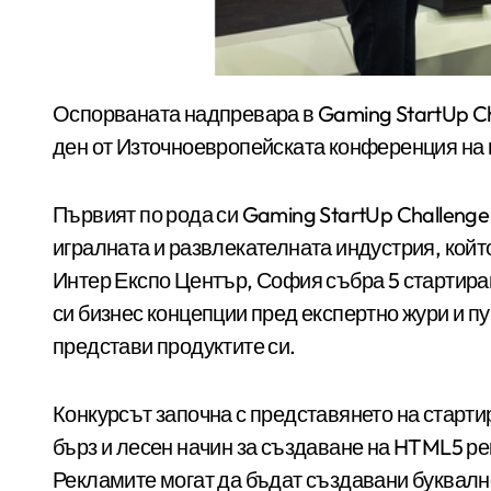
Оспорваната надпревара в Gaming StartUp Challenge 2015 вдъхнови посетителите във втория
ден от Източноевропейската конференция на
Първият по рода си Gaming StartUp Challenge
игралната и развлекателната индустрия, който
Интер Експо Център, София събра 5 стартира
си бизнес концепции пред експертно жури и пу
представи продуктите си.
Конкурсът започна с представянето на старт
бърз и лесен начин за създаване на HTML5 ре
Рекламите могат да бъдат създавани буквално