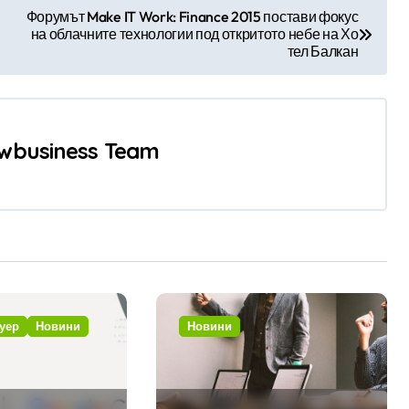
Форумът Make IT Work: Finance 2015 постави фокус
на облачните технологии под откритото небе на Хо
тел Балкан
wbusiness Team
уер
Новини
Новини