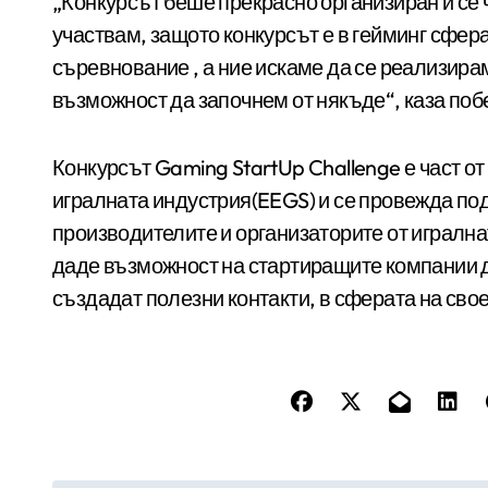
„Конкурсът беше прекрасно организиран и се
участвам, защото конкурсът е в гейминг сфер
съревнование , а ние искаме да се реализира
възможност да започнем от някъде“, каза по
Конкурсът Gaming StartUp Challenge е част 
игралната индустрия(EEGS) и се провежда под
производителите и организаторите от игралн
даде възможност на стартиращите компании 
създадат полезни контакти, в сферата на свое