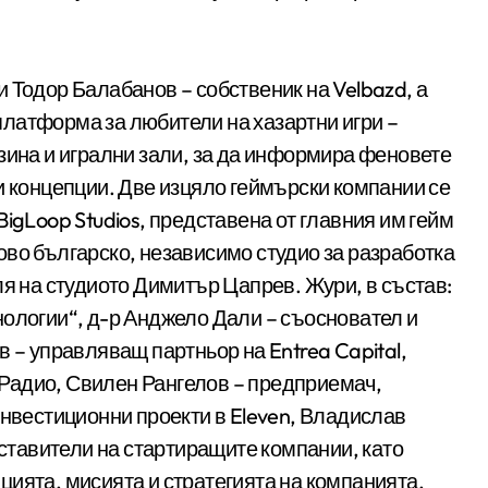
 Тодор Балабанов – собственик на Velbazd, а
латформа за любители на хазартни игри –
зина и игрални зали, за да информира феновете
и концепции. Две изцяло геймърски компании се
igLoop Studios, представена от главния им гейм
во българско, независимо студио за разработка
ля на студиото Димитър Цапрев. Жури, в състав:
нологии“, д-р Анджело Дали – съосновател и
в – управляващ партньор на Entrea Capital,
Радио, Свилен Рангелов – предприемач,
вестиционни проекти в Eleven, Владислав
дставители на стартиращите компании, като
ията, мисията и стратегията на компанията,