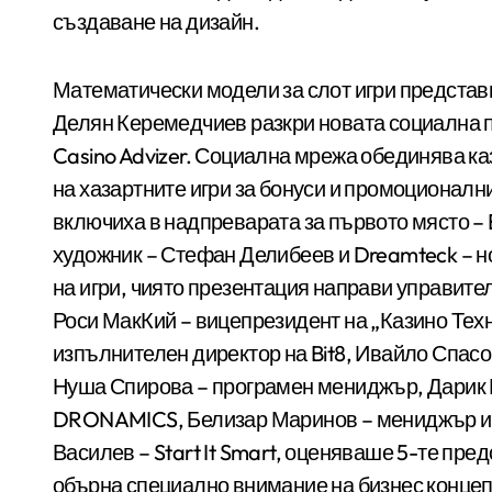
създаване на дизайн.
Математически модели за слот игри представи
Делян Керемедчиев разкри новата социална п
Casino Advizer. Социална мрежа обединява ка
на хазартните игри за бонуси и промоционалн
включиха в надпреварата за първото място – B
художник – Стефан Делибеев и Dreamteck – но
на игри, чиято презентация направи управите
Роси МакКий – вицепрезидент на „Казино Тех
изпълнителен директор на Bit8, Ивайло Спасо
Нуша Спирова – програмен мениджър, Дарик 
DRONAMICS, Белизар Маринов – мениджър ин
Василев – Start It Smart, оценяваше 5-те пре
обърна специално внимание на бизнес концепц