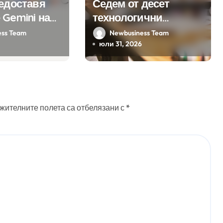
редоставя
Седем от десет
 Gemini на
технологични
а хиляди
компании у нас
ess Team
Newbusiness Team
на бизнес
предлагат хибридна
юли 31, 2026
ния
работа
жителните полета са отбелязани с
*