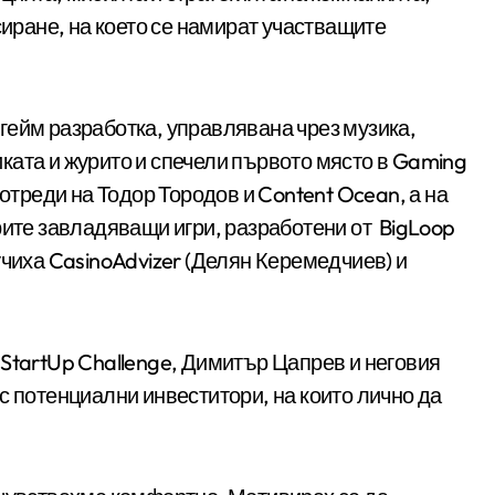
сиране, на което се намират участващите
гейм разработка, управлявана чрез музика,
ата и журито и спечели първото място в Gaming
 отреди на Тодор Тородов и Content Ocean, а на
рите завладяващи игри, разработени от BigLoop
учиха CasinoAdvizer (Делян Керемедчиев) и
StartUp Challenge, Димитър Цапрев и неговия
с потенциални инвеститори, на които лично да