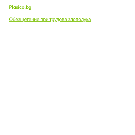
Plasico.bg
Обезщетение при трудова злополука