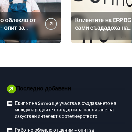
о облекло от
Клиентите на ERP.BG
– опит за
сами създадоха над
изиране на
450 приложения за
ията
ERP системата с
помощта на
вградения в нея
изкуствен интелект
Последно добавени
Екипът на Sirma ще участва в създаването на
Личностно развитие
международните стандарти за навлизане на
изкуствен интелект в хотелиерството
Работно облекло от деним – опит за