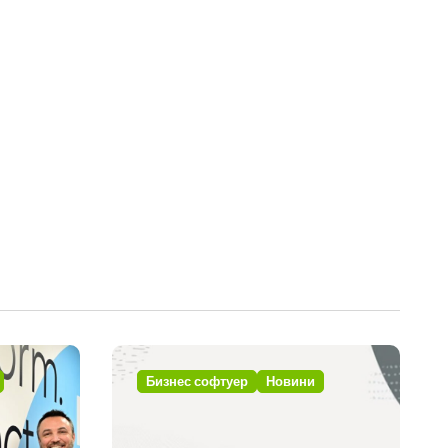
Бизнес софтуер
Новини