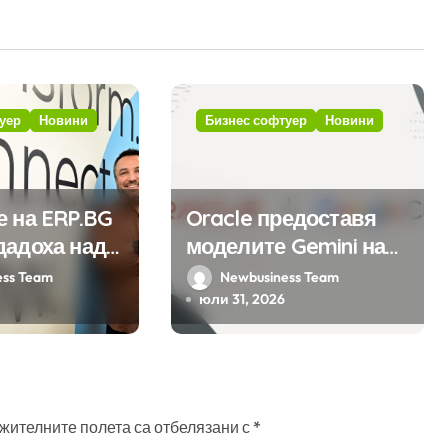
уер
Новини
Бизнес софтуер
Новини
е на ERP.BG
Oracle предоставя
дадоха над
моделите Gemini на
ожения за
Google на хиляди
ess Team
Newbusiness Team
мата с
клиенти на бизнес
юли 31, 2026
на
приложения
 в нея
 интелект
жителните полета са отбелязани с
*