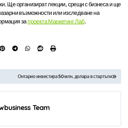
и. Ще организират лекции, срещи с бизнеса и ще
 пазарни възможности или изследване на
формация за
проекта Маркетинг Лаб
.
Онтарио инвестира 50 млн. долара в стартъпи
wbusiness Team