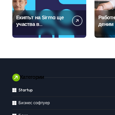
Екипът на Sirma ще
Работн
участва в
деним 
създаването на
модерн
международните
традиц
стандарти за
навлизане на
изкуствен интелект в
хотелиерството
Категории
Startup
Личностно развитие
Бизнес софтуер