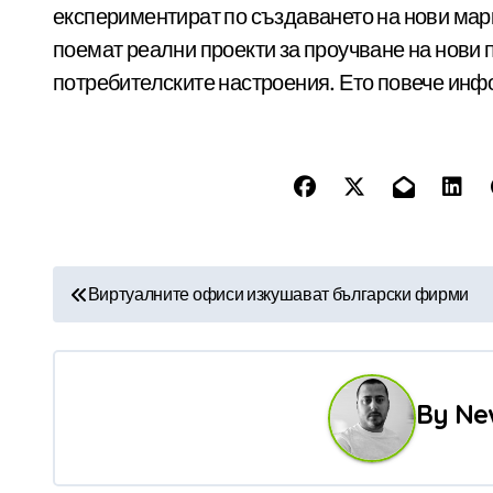
експериментират по създаването на нови марк
поемат реални проекти за проучване на нови
потребителските настроения. Ето повече ин
Н
Виртуалните офиси изкушават български фирми
а
в
By
Ne
и
г