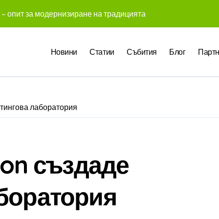
 – опит за модернизиране на традицията
 създадоха над 450 приложения за ERP системата с помощта
Новини
Статии
Събития
Блог
Партн
те Gemini на Google на хиляди клиенти на бизнес приложен
чни компании у нас предлагат хибридна работа
pact Award България 2026 са обявени
етингова лаборатория
служители забелязват мръсния офис още в първата седмица
 Up събра предприемачи и млади професионалисти в разгово
оито правят почивката по-комфортна
ion създаде
 промени начина, по който хотелите продават стаите си
боратория
ва в създаването на международните стандарти за навлизане