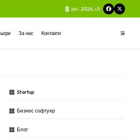
8
авг. 2026, сб
 на вградения в нея изкуствен интелект
ьори
За нас
Контакти
ия
р за бъдещето на технологиите и AI
Startup
Бизнес софтуер
 на изкуствен интелект в хотелиерството
Блог