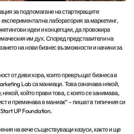
– експериментална лаборатория за маркетинг,
ркетингови идеи и концепции, да провокира
емаческия им дух. Според представители на
ването на нови бизнес възможности и начини за
ност от диви хора, които превръщат бизнеса в
arketing Lab са маниаци. Това означава някой,
някой, който прави това, с което се занимава,
ст и преминава в маниак“ – пишат в типичния си
Start UP Foundation.
ения на вече съществуващи казуси, както и ще