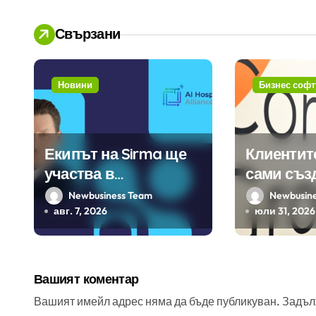
а
Свързани
ц
и
Новини
Бизнес софт
я
Екипът на Sirma ще
Клиентит
участва в
сами съз
създаването на
450 прил
Newbusiness Team
Newbusin
международните
ERP систе
авг. 7, 2026
юли 31, 2026
стандарти за
помощта 
навлизане на
вградения
изкуствен интелект в
изкуствен
Вашият коментар
хотелиерството
Вашият имейл адрес няма да бъде публикуван.
Задъл