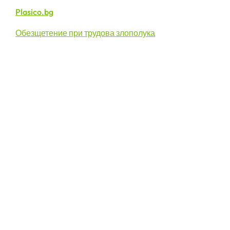
Plasico.bg
Обезщетение при трудова злополука