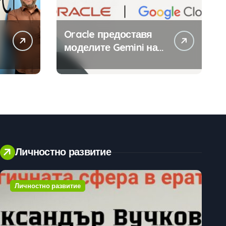
Oracle предоставя
моделите Gemini на
Google на хиляди
клиенти на бизнес
приложения
Личностно развитие
Личностно развитие