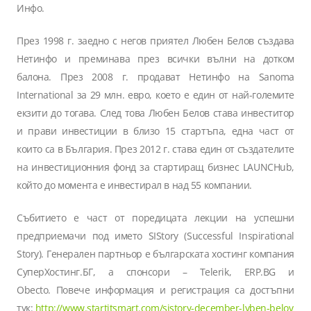
Инфо.
През 1998 г. заедно с негов приятел Любен Белов създава
Нетинфо и преминава през всички вълни на дотком
балона. През 2008 г. продават Нетинфо на Sanoma
International за 29 млн. евро, което е един от най-големите
екзити до тогава. След това Любен Белов става инвеститор
и прави инвестиции в близо 15 стартъпа, една част от
които са в България. През 2012 г. става един от създателите
на инвестиционния фонд за стартиращ бизнес LAUNCHub,
който до момента е инвестирал в над 55 компании.
Събитието е част от поредицата лекции на успешни
предприемачи под името SIStory (Successful Inspirational
Story). Генерален партньор е българската хостинг компания
СуперХостинг.БГ, а спонсори – Telerik, ERP.BG и
Obecto. Повече информация и регистрация са достъпни
тук:
http://www.startitsmart.com/sistory-december-lyben-belov