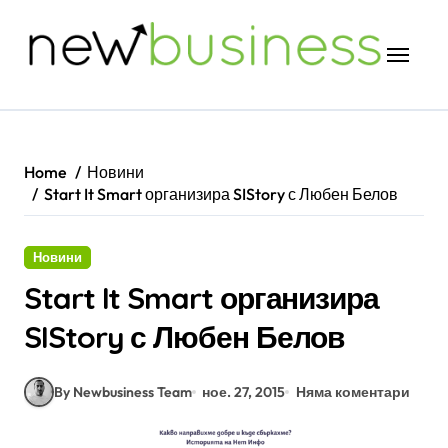
Skip
to
content
Home
Новини
Start It Smart организира SIStory с Любен Белов
Новини
Start It Smart организира
SIStory с Любен Белов
By Newbusiness Team
ное. 27, 2015
Няма коментари