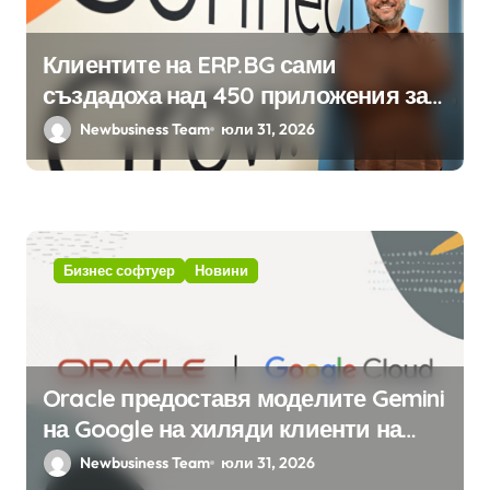
Клиентите на ERP.BG сами
създадоха над 450 приложения за
ERP системата с помощта на
Newbusiness Team
юли 31, 2026
вградения в нея изкуствен
интелект
Бизнес софтуер
Новини
Oracle предоставя моделите Gemini
на Google на хиляди клиенти на
бизнес приложения
Newbusiness Team
юли 31, 2026