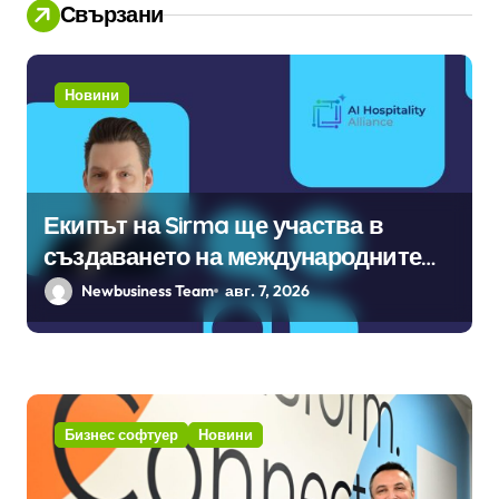
Свързани
Новини
Екипът на Sirma ще участва в
създаването на международните
стандарти за навлизане на
Newbusiness Team
авг. 7, 2026
изкуствен интелект в
хотелиерството
Бизнес софтуер
Новини