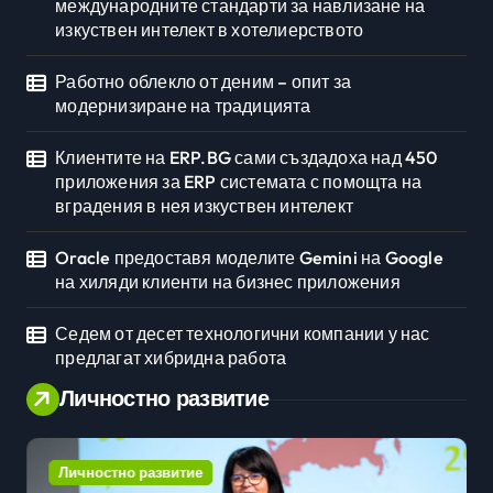
международните стандарти за навлизане на
изкуствен интелект в хотелиерството
Работно облекло от деним – опит за
модернизиране на традицията
Клиентите на ERP.BG сами създадоха над 450
приложения за ERP системата с помощта на
вградения в нея изкуствен интелект
Oracle предоставя моделите Gemini на Google
на хиляди клиенти на бизнес приложения
Седем от десет технологични компании у нас
предлагат хибридна работа
Личностно развитие
Личностно развитие