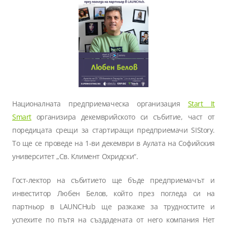
Националната предприемаческа организация
Start It
Smart
организира декемврийското си събитие, част от
поредицата срещи за стартиращи предприемачи SIStory.
То ще се проведе на 1-ви декември в Аулата на Софийския
университет „Св. Климент Охридски“.
Гост-лектор на събитието ще бъде предприемачът и
инвеститор Любен Белов, който през погледа си на
партньор в LAUNCHub ще разкаже за трудностите и
успехите по пътя на създадената от него компания Нет