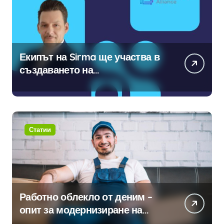
Екипът на Sirma ще участва в
създаването на
международните стандарти за
навлизане на изкуствен
интелект в хотелиерството
Статии
Работно облекло от деним –
опит за модернизиране на
традицията