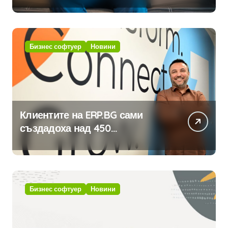
Бизнес софтуер
Новини
Клиентите на ERP.BG сами
създадоха над 450
приложения за ERP системата
с помощта на вградения в нея
изкуствен интелект
Бизнес софтуер
Новини