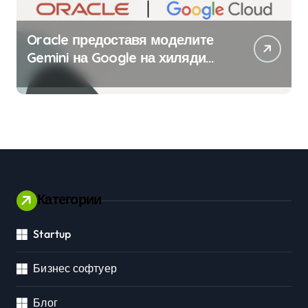
Oracle предоставя моделите
Gemini на Google на хиляди
клиенти на бизнес
приложения
Категории
Startup
Бизнес софтуер
Блог