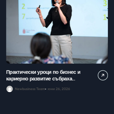
Практически уроци по бизнес и
Ср
кариерно развитие събраха
млади хора на SOFIA UP
Newbusiness Team
юни 26, 2026