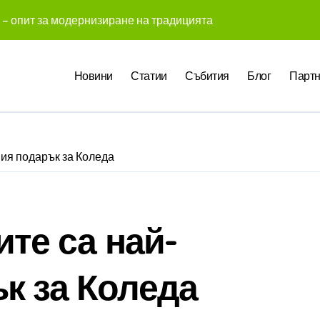
 – опит за модернизиране на традицията
 създадоха над 450 приложения за ERP системата с помощта
Новини
Статии
Събития
Блог
Партн
те Gemini на Google на хиляди клиенти на бизнес приложен
чни компании у нас предлагат хибридна работа
pact Award България 2026 са обявени
ния подарък за Коледа
служители забелязват мръсния офис още в първата седмица
 Up събра предприемачи и млади професионалисти в разгово
оито правят почивката по-комфортна
ите са най-
 промени начина, по който хотелите продават стаите си
к за Коледа
ва в създаването на международните стандарти за навлизане