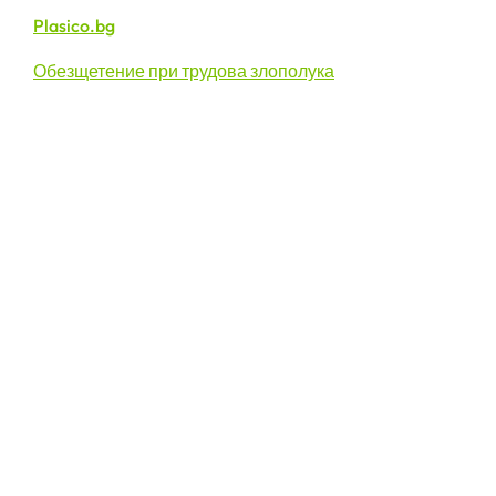
Plasico.bg
Обезщетение при трудова злополука