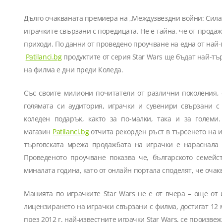
Дълго очакваната премиера на „Междузвездни войни: Силата се пробужда“, събуди интереса не само към филма, но и към
играчките свързани с поредицата. Не е тайна, че от прода
приходи. По данни от проведено проучване на една от най
Patilanci.bg
продуктите от серия Star Wars ще бъдат най-тъ
на филма е дни преди Коледа.
Със своите милиони почитатели от различни поколения,
голямата си аудитория, играчки и сувенири свързани 
коледен подарък, както за по-малки, така и за голем
магазин
Patilanci.bg
отчита рекорден ръст в търсенето на и
търговската мрежа продажбата на играчки е нараснала с
Проведеното проучване показва че
,
българското семейс
миналата година, като от онлайн портала споделят, че очакв
Манията по играчките
Star Wars
не е от вчера – още от 
лицензирането на играчки свързани с филма, достигат 12
през 2012 г, най-известните играчки Star Wars, се произвежд