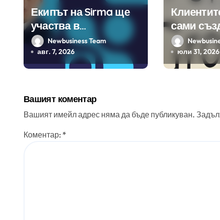
Екипът на Sirma ще
Клиентит
участва в
сами съз
създаването на
450 прил
Newbusiness Team
Newbusin
международните
ERP систе
авг. 7, 2026
юли 31, 2026
стандарти за
помощта 
навлизане на
вградения
изкуствен интелект в
изкуствен
Вашият коментар
хотелиерството
Вашият имейл адрес няма да бъде публикуван.
Задъл
Коментар:
*