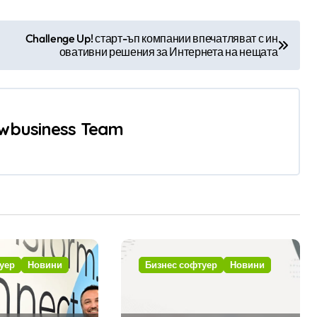
Challenge Up! старт-ъп компании впечатляват с ин
овативни решения за Интернета на нещата
wbusiness Team
уер
Новини
Бизнес софтуер
Новини