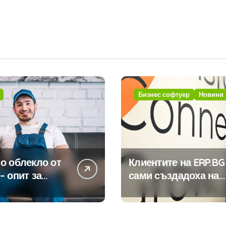
Бизнес софтуер
Новини
о облекло от
Клиентите на ERP.BG
– опит за
сами създадоха над
изиране на
450 приложения за
ията
ERP системата с
помощта на