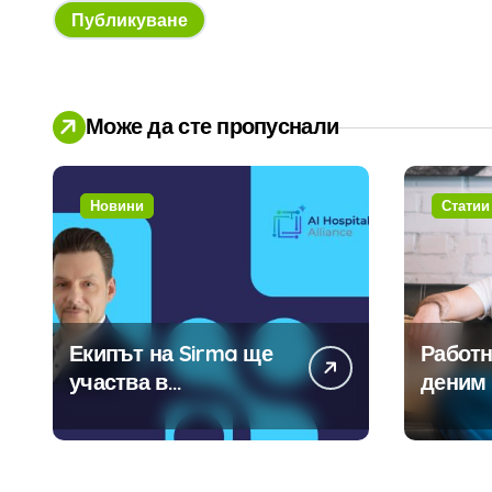
Може да сте пропуснали
Новини
Статии
Екипът на Sirma ще
Работн
участва в
деним 
създаването на
модерн
международните
традиц
стандарти за