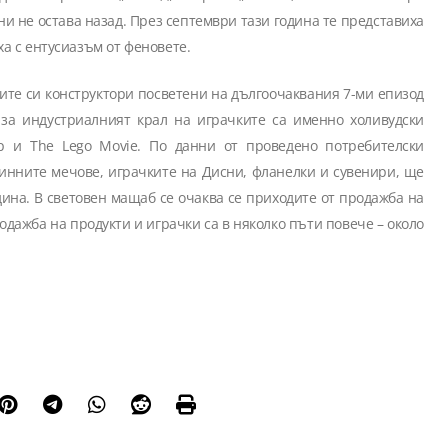
ни не остава назад. През септември тази година те представиха
ха с ентусиазъм от феновете.
вите си конструктори посветени на дългоочаквания 7-ми епизод
 за индустриалният крал на играчките са именно холивудски
р и The Lego Movie. По данни от проведено потребителски
линните мечове, играчките на Дисни, фланелки и сувенири, ще
ина. В световен мащаб се очаква се приходите от продажба на
родажба на продукти и играчки са в няколко пъти повече – около