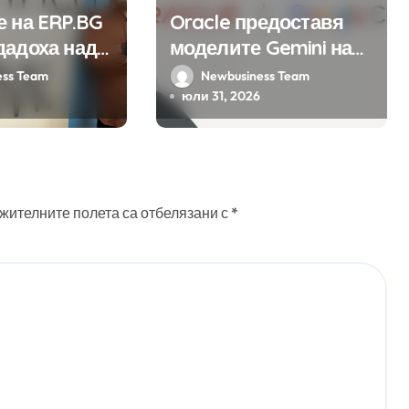
е на ERP.BG
Oracle предоставя
дадоха над
моделите Gemini на
ожения за
Google на хиляди
ess Team
Newbusiness Team
мата с
клиенти на бизнес
юли 31, 2026
на
приложения
 в нея
 интелект
жителните полета са отбелязани с
*