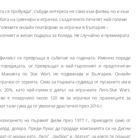
жбата на сувенири и играчки, създателите печелят най-големи
-големите онлайн платформи за играчки в България
–
рсеният и желан подарък за Коледа. Не случайно и премиерата
 филмът се превръща в събитие на годината. Именно поради
с поредицата, се превръщат в най-търсеният и предпочитан
и. Манията по Star Wars не подминава и България. Онлайн
грачки от серията. Само за първата седмица от пускането им в
 20%, като най-голям е дялът на играчките Лего-Star Wars.
тво е похарчило около 120 лв за играчки по празниците за
ат тази сума да се увеличи драстично през 2016 г.
излизането на първият филм през 1977 г., приходите само от
 млрд.
д
олара. Преди Лукас да продаде компанията си на Дисни
ат от марки като „Лего“, „Хасбро“ и „Мател“, за което те плащат