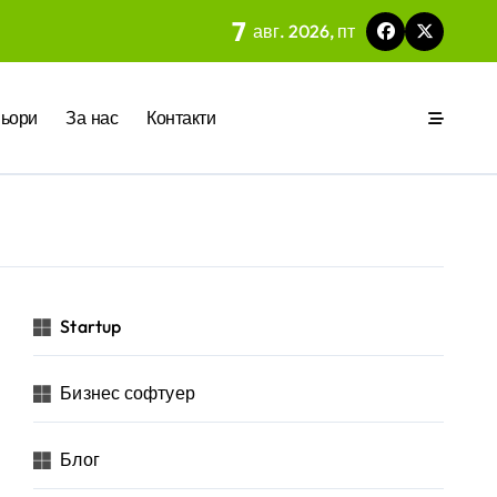
7
авг. 2026, пт
 на вградения в нея изкуствен интелект
ьори
За нас
Контакти
ия
р за бъдещето на технологиите и AI
Startup
Бизнес софтуер
 на изкуствен интелект в хотелиерството
Блог