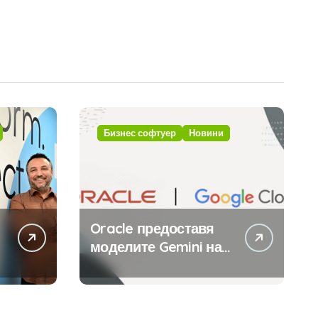
Бизнес софтуер
Новини
Oracle предоставя
моделите Gemini на
Google на хиляди
клиенти на бизнес
приложения