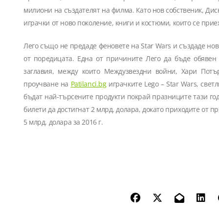
милиони на създателят на филма. Като нов собственик, Дис
играчки от ново поколение, книги и костюми, които се прие
Лего също не предаде феновете на Star Wars и създаде но
от поредицата. Една от причините Лего да бъде обявен
заглавия, между които Междузвездни войни, Хари Потъ
проучване на
Patilanci.bg
играчките Lego – Star Wars, свет
бъдат най-търсените продукти покрай празниците тази год
билети да достигнат 2 млрд. долара, докато приходите от п
5 млрд. долара за 2016 г.