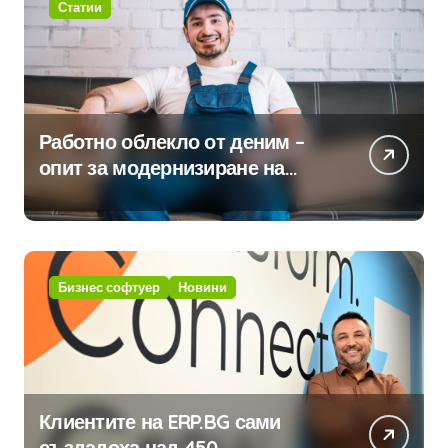
Статии
Работно облекло от деним –
опит за модернизиране на
традицията
Бизнес софтуер
Новини
Клиентите на ERP.BG сами
създадоха над 450