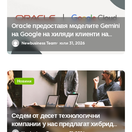
Oracle предоставя моделите Gemini
на Google на хиляди клиенти на
бизнес приложения
Newbusiness Team
юли 31, 2026
Новини
Седем от десет технологични
компании у нас предлагат хибридна
работа