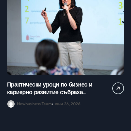
Практически уроци по бизнес и
Ср
кариерно развитие събраха
млади хора на SOFIA UP
Newbusiness Team
юни 26, 2026