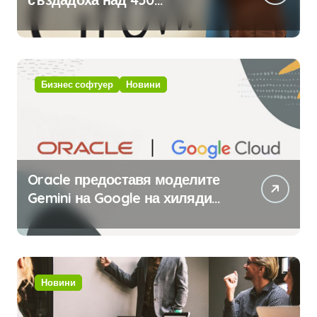
приложения за ERP системата
с помощта на вградения в нея
изкуствен интелект
Бизнес софтуер
Новини
Oracle предоставя моделите
Gemini на Google на хиляди
клиенти на бизнес
приложения
Новини