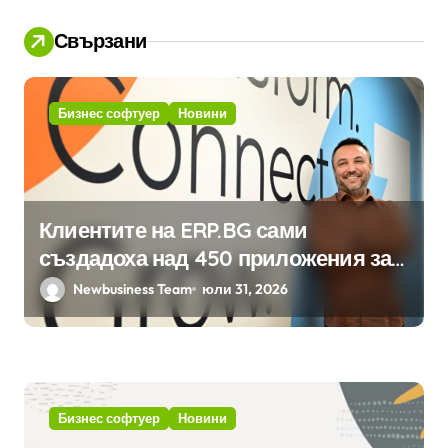
Свързани
Бизнес софтуер
Новини
Клиентите на ERP.BG сами
създадоха над 450 приложения за
ERP системата с помощта на
Newbusiness Team
юли 31, 2026
вградения в нея изкуствен
интелект
Бизнес софтуер
Новини