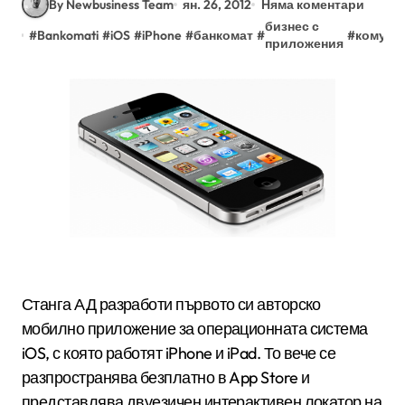
By Newbusiness Team
ян. 26, 2012
Няма коментари
бизнес с
#
Bankomati
#
iOS
#
iPhone
#
банкомат
#
#
комуни
приложения
Станга АД разработи първото си авторско
мобилно приложение за операционната система
iOS, с която работят iPhone и iPad. То вече се
разпространява безплатно в App Store и
представлява двуезичен интерактивен локатор на