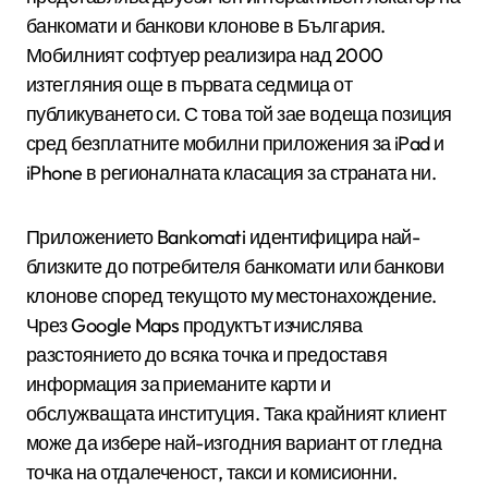
банкомати и банкови клонове в България.
Мобилният софтуер реализира над 2000
изтегляния още в първата седмица от
публикуването си. С това той зае водеща позиция
сред безплатните мобилни приложения за iPad и
iPhone в регионалната класация за страната ни.
Приложението Bankomati идентифицира най-
близките до потребителя банкомати или банкови
клонове според текущото му местонахождение.
Чрез Google Maps продуктът изчислява
разстоянието до всяка точка и предоставя
информация за приеманите карти и
обслужващата институция. Така крайният клиент
може да избере най-изгодния вариант от гледна
точка на отдалеченост, такси и комисионни.