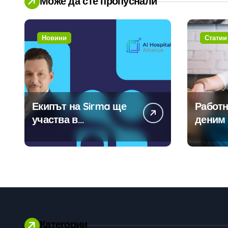
Може да сте пропуснали
Новини
Статии
Екипът на Sirma ще
Работн
участва в
деним 
създаването на
модерн
международните
традиц
стандарти за
навлизане на
изкуствен интелект в
хотелиерството
Категории