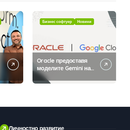
Бизнес софтуер
Новини
Oracle предоставя
моделите Gemini на
Google на хиляди
клиенти на бизнес
приложения
Личностно развитие