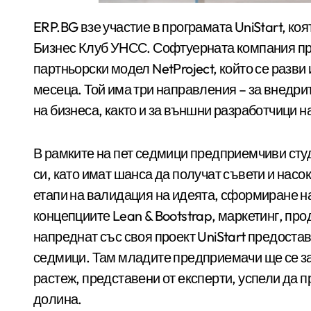
ERP.BG взе участие в програмата UniStart, която се организира за втора поредна година от
Бизнес Клуб УНСС. Софтуерната компания пр
партньорски модел NetProject, който се разв
месеца. Той има три направления – за внедри
на бизнеса, както и за външни разработчици н
В рамките на пет седмици предприемчиви сту
си, като имат шанса да получат съвети и насо
етапи на валидация на идеята, сформиране на
концепциите Lean & Bootstrap, маркетинг, прод
напреднат със своя проект UniStart предоста
седмици. Там младите предприемачи ще се за
растеж, представени от експерти, успели да
долина.