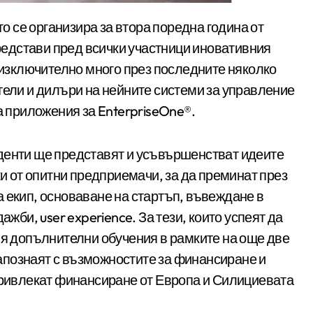
едстави пред всички участници иновативния
и изключително много през последните няколко
тели и дилъри на нейните системи за управление
а приложения за EnterpriseOne®.
денти ще представят и усъвършенстват идеите
ки от опитни предприемачи, за да преминат през
 екип, основаване на стартъп, въвеждане в
ажби, user experience. За тези, които успеят да
вя допълнителни обучения в рамките на още две
познаят с възможностите за финансиране и
 привлекат финансиране от Европа и Силициевата