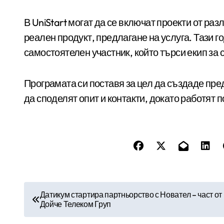
В UniStart могат да се включат проекти от ра
реален продукт, предлагане на услуга. Тази г
самостоятелен участник, който търси екип за 
Програмата си поставя за цел да създаде пре
да споделят опит и контакти, докато работят п
Н
Датикум стартира партньорство с Новател – част от
Дойче Телеком Груп
а