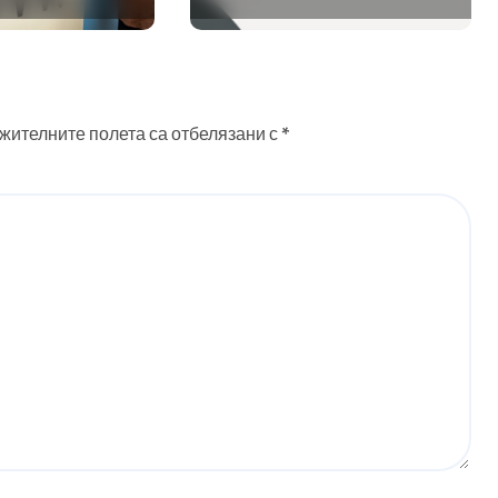
на
приложения
 в нея
 интелект
жителните полета са отбелязани с
*