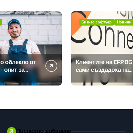
Бизнес софтуер
Новини
о облекло от
Клиентите на ERP.BG
– опит за
сами създадоха над
изиране на
450 приложения за
ията
ERP системата с
помощта на
вградения в нея
изкуствен интелект
Последно добавени