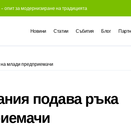
 – опит за модернизиране на традицията
 създадоха над 450 приложения за ERP системата с помощта
те Gemini на Google на хиляди клиенти на бизнес приложен
Новини
Статии
Събития
Блог
Партн
чни компании у нас предлагат хибридна работа
pact Award България 2026 са обявени
служители забелязват мръсния офис още в първата седмица
 на млади предприемачи
 Up събра предприемачи и млади професионалисти в разгово
оито правят почивката по-комфортна
ания подава ръка
 промени начина, по който хотелите продават стаите си
ва в създаването на международните стандарти за навлизане
риемачи