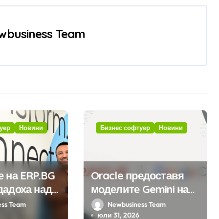
wbusiness Team
уер
Новини
Бизнес софтуер
Новини
е на ERP.BG
Oracle предоставя
дадоха над
моделите Gemini на
ожения за
Google на хиляди
ess Team
Newbusiness Team
мата с
клиенти на бизнес
юли 31, 2026