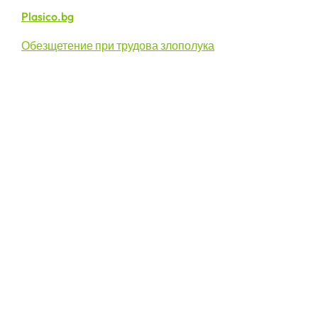
Plasico.bg
Обезщетение при трудова злополука