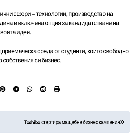
злични сфери – технологии, производство на
одина е включена опция за кандидатстване на
своята идея.
дприемаческа среда от студенти, които свободно
о собствения си бизнес.
Toshiba стартира мащабна бизнес кампания