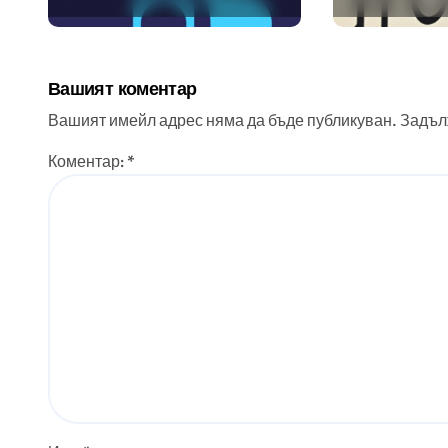
стандарти за
помощта 
навлизане на
вградения
изкуствен интелект в
изкуствен
Вашият коментар
хотелиерството
Вашият имейл адрес няма да бъде публикуван.
Задъл
Коментар:
*