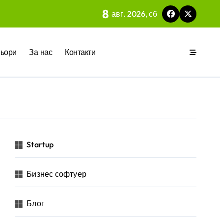
8
авг. 2026, сб
 на вградения в нея изкуствен интелект
ия
ьори
За нас
Контакти
р за бъдещето на технологиите и AI
Startup
Бизнес софтуер
 на изкуствен интелект в хотелиерството
Блог