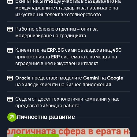
Екипът на Sirma ще участва в създаването на
международните стандарти за навлизане на
изкуствен интелект в хотелиерството
Работно облекло от деним – опит за
модернизиране на традицията
Клиентите на ERP.BG сами създадоха над 450
приложения за ERP системата с помощта на
вградения в нея изкуствен интелект
Oracle предоставя моделите Gemini на Google
на хиляди клиенти на бизнес приложения
Седем от десет технологични компании у нас
предлагат хибридна работа
Личностно развитие