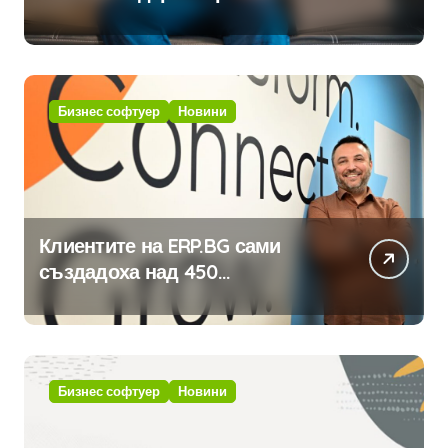
традицията
Бизнес софтуер
Новини
Клиентите на ERP.BG сами
създадоха над 450
приложения за ERP системата
с помощта на вградения в нея
изкуствен интелект
Бизнес софтуер
Новини