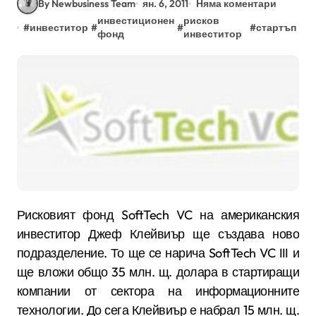
By Newbusiness Team
ян. 6, 2011
Няма коментари
инвестиционен
рисков
#
инвеститор
#
#
#
стартъп
фонд
инвеститор
Рисковият фонд SoftTech VC на американския
инвеститор Джеф Клейвиър ще създава ново
подразделение. То ще се нарича SoftTech VC III и
ще вложи общо 35 млн. щ. долара в стартиращи
компании от сектора на информационните
технологии. До сега Клейвиър е набрал 15 млн. щ.