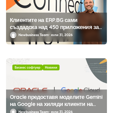
Клиентите на ERP.BG сами
създадоха над 450 приложения за
ERP системата с помощта на
Newbusiness Team
юли 31, 2026
вградения в нея изкуствен
интелект
Бизнес софтуер
Новини
Oracle предоставя моделите Gemini
на Google на хиляди клиенти на
бизнес приложения
Newbusiness Team
юли 31, 2026