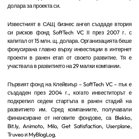
долара за проекта си.
Известният в САЩ бизнес ангел създаде втория
си рисков фонд SoftTech VC II през 2007 г. с
капитал от 15 млн. щ. долара. Организацията беше
фокусирана главно върху инвестиции в интернет
проекти в ранен етап от своето развитие. Тя е
участвала в развитието на 29 малки компании.
Първият фонд на Клейвиър – SoftTech VC – пък е
създаден през 2004 г., когато инвеститорът е
подкрепил седем стартъпа в ранен стадий на
развитието им. Сред компаниите, получавали
финансиране от неговите фондове, са Blekko,
Bit.ly, Animoto, Milo, Get Satisfaction, Userplane,
Truveo и MyBlogLog.