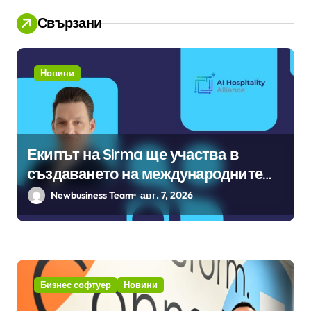
Свързани
Новини
Екипът на Sirma ще участва в
създаването на международните
стандарти за навлизане на
Newbusiness Team
авг. 7, 2026
изкуствен интелект в
хотелиерството
Бизнес софтуер
Новини