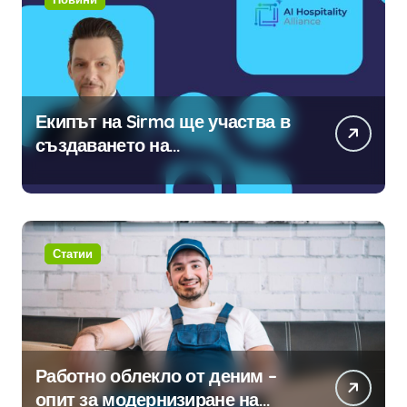
Екипът на Sirma ще участва в
създаването на
международните стандарти за
навлизане на изкуствен
интелект в хотелиерството
Статии
Работно облекло от деним –
опит за модернизиране на