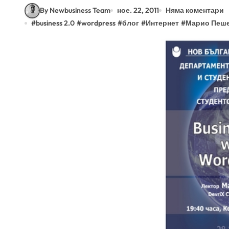
By Newbusiness Team
ное. 22, 2011
Няма коментари
#
business 2.0
#
wordpress
#
блог
#
Интернет
#
Марио Пеш