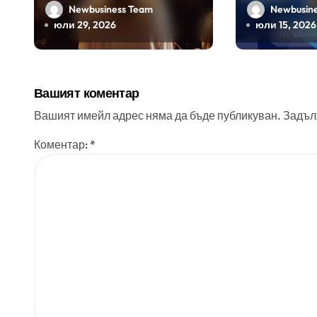
България 2026 са
в нов фо
Newbusiness Team
Newbusin
обявени
юли 29, 2026
юли 15, 2026
Вашият коментар
Вашият имейл адрес няма да бъде публикуван.
Задъл
Коментар:
*