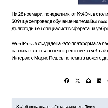
На 28 ноември, понеделник, от 19:40 ч. в столичния Нов Български Университет (Корпус 1, зала
509) ще се проведе обучение на тема Business
дългогодишен специалист в сферата на уеб ра
WordPress е създадена като платформа за лес
развива като пълноценно решение за уеб сайт
Интервю с Марио Пешев по темата можете да
Н
„Добавена реалност“ в магазините на Tesco