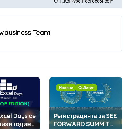
ОП „Конкурентоспособност“
wbusiness Team
Новини
Събития
Excel Days се
Регистрацията за SEE
тази година
FORWARD SUMMIT