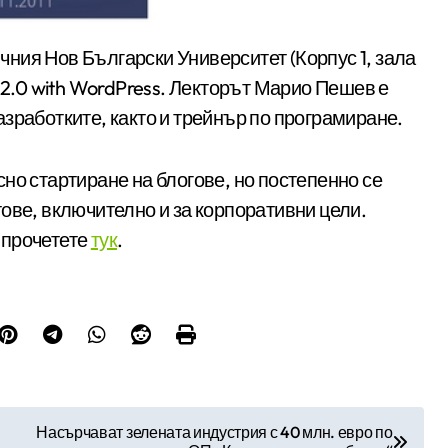
 2.0 with WordPress. Лекторът Марио Пешев е
зработките, както и трейнър по програмиране.
но стартиране на блогове, но постепенно се
ове, включително и за корпоративни цели.
 прочетете
тук
.
Насърчават зелената индустрия с 40 млн. евро по