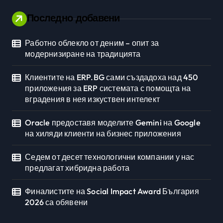
Последно добавени
Работно облекло от деним – опит за
Личностно развитие
модернизиране на традицията
Клиентите на ERP.BG сами създадоха над 450
приложения за ERP системата с помощта на
вградения в нея изкуствен интелект
Oracle предоставя моделите Gemini на Google
на хиляди клиенти на бизнес приложения
Седем от десет технологични компании у нас
предлагат хибридна работа
Финалистите на Social Impact Award България
2026 са обявени