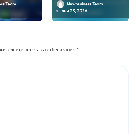
рмат
2026 е отворена
ess Team
Newbusiness Team
юни 23, 2026
жителните полета са отбелязани с
*