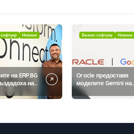
 софтуер
Новини
Бизнес софтуер
Новини
ите на ERP.BG
Oracle предоставя
ъздадоха над
моделите Gemini на
иложения за
Google на хиляди
стемата с
клиенти на бизнес
та на
приложения
ния в нея
вен интелект