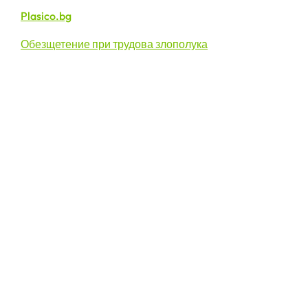
Plasico.bg
Обезщетение при трудова злополука