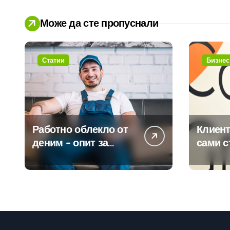
Може да сте пропуснали
Статии
Бизнес
Работно облекло от
Клиент
деним – опит за
сами с
модернизиране на
450 пр
традицията
ERP си
помощ
вграде
изкуст