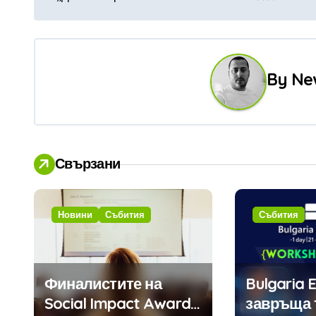
а
в
и
By
Ne
г
а
ц
Свързани
и
я
Новини
Събития
Събития
Финалистите на
Bulgaria 
Social Impact Award
завръща 