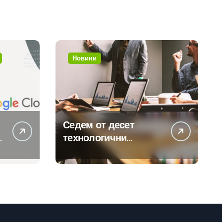
Новини
Седем от десет
технологични
компании у нас
предлагат хибридна
работа