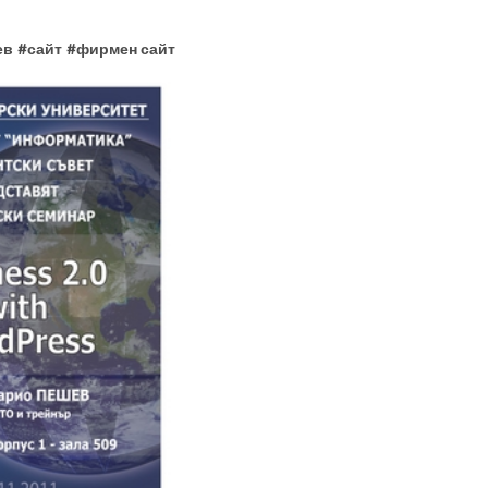
ев
#
сайт
#
фирмен сайт