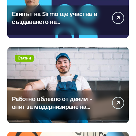
Екипът на Sirma ще участва в
създаването на
международните стандарти за
навлизане на изкуствен
интелект в хотелиерството
Статии
Работно облекло от деним –
опит за модернизиране на
традицията