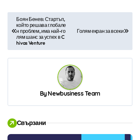
Н
Боян Бенев: Стартъп,
който решава глобале
а
н проблем, има най-го
Голям екран за всеки
в
лям шанс за успех в C
hivas Venture
и
г
а
ц
и
By
Newbusiness Team
я
Свързани