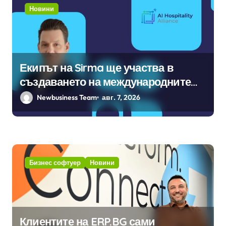
Новини
Екипът на Sirma ще участва в
създаването на международните
стандарти за навлизане на
Newbusiness Team
авг. 7, 2026
изкуствен интелект в
хотелиерството
Бизнес софтуер
Новини
Клиентите на ERP.BG сами