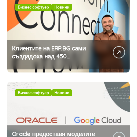
Бизнес софтуер
Новини
Клиентите на ERP.BG сами
създадоха над 450
приложения за ERP системата
с помощта на вградения в нея
изкуствен интелект
Бизнес софтуер
Новини
Oracle предоставя моделите