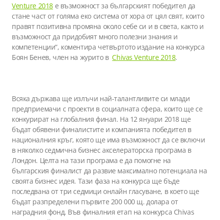
Venture 2018
е възможност за българският победител да
стане част от голяма еко система от хора от цял свят, които
правят позитивна промяна около себе си и в света, както и
възможност да придобият много полезни знания и
компетенции“, коментира четвъртото издание на конкурса
Боян Бенев, член на журито в
Chivas Venture 2018
.
Всяка държава ще излъчи най-талантливите си млади
предприемачи с проекти в социалната сфера, които ще се
конкурират на глобалния финал. На 12 януари 2018 ще
бъдат обявени финалистите и компанията победител в
националния кръг, която ще има възможност да се включи
в няколко седмична бизнес акселераторска програма в
Лондон. Целта на тази програма е да помогне на
българския финалист да развие максимално потенциала на
своята бизнес идея. Тази фаза на конкурса ще бъде
последвана от три седмици онлайн гласуване, в което ще
бъдат разпределени първите 200 000 щ. долара от
наградния фонд. Във финалния етап на конкурса Chivas