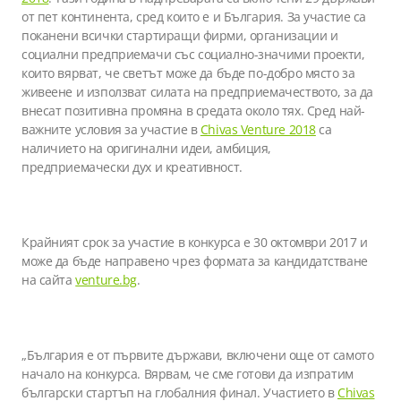
от пет континента, сред които е и България. За участие са
поканени всички стартиращи фирми, организации и
социални предприемачи със социално-значими проекти,
които вярват, че светът може да бъде по-добро място за
живеене и използват силата на предприемачеството, за да
внесат позитивна промяна в средата около тях. Сред най-
важните условия за участие в
Chivas Venture 2018
са
наличието на оригинални идеи, амбиция,
предприемачески дух и креативност.
Крайният срок за участие в конкурса е 30 октомври 2017 и
може да бъде направено чрез формата за кандидатстване
на сайта
venture.bg
.
„България е от първите държави, включени още от самото
начало на конкурса. Вярвам, че сме готови да изпратим
български стартъп на глобалния финал. Участието в
Chivas