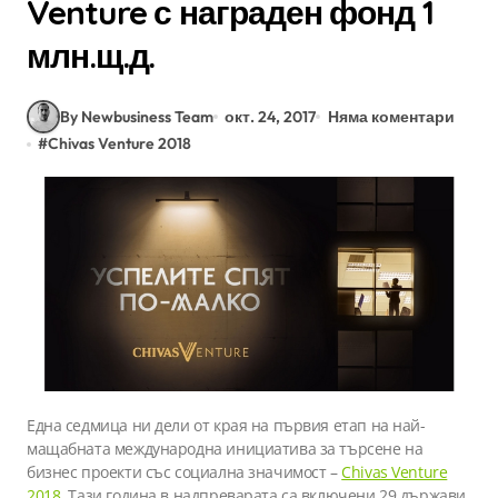
Venture с награден фонд 1
млн.щ.д.
By Newbusiness Team
окт. 24, 2017
Няма коментари
#
Chivas Venture 2018
Една седмица ни дели от края на първия етап на най-
мащабната международна инициатива за търсене на
бизнес проекти със социална значимост –
Chivas Venture
2018
. Тази година в надпреварата са включени 29 държави