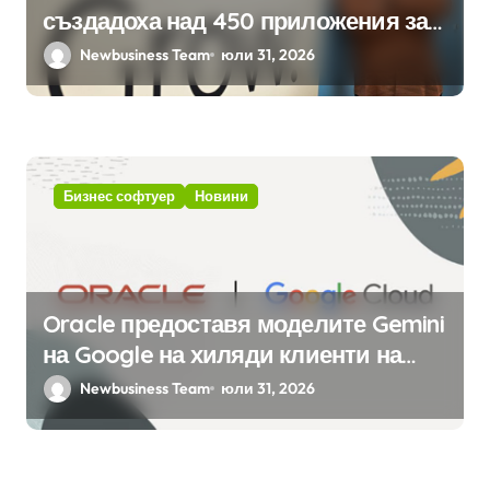
създадоха над 450 приложения за
ERP системата с помощта на
Newbusiness Team
юли 31, 2026
вградения в нея изкуствен
интелект
Бизнес софтуер
Новини
Oracle предоставя моделите Gemini
на Google на хиляди клиенти на
бизнес приложения
Newbusiness Team
юли 31, 2026