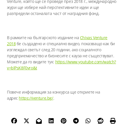
Venture, който ще се проведе през 2018 г., международно
жури ще избере най-перспективните идеи и ще
разпредели останалата част от наградния фонд.
В рамките на българското издание на
Chivas Venture
2018
бе създадено и специално видео, показващо как би
изглеждал светът след 20 години, ако социалното
предприемачество и бизнесите с кауза не съществуват.
Можете да го видите тук:
https://www.youtube.com/watch?
v=blPsK8F0vro&t
Повече информация за конкурса ще откриете на
адрес
https://venture.bg/
.