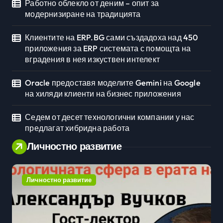
Работно облекло от деним – опит за
модернизиране на традицията
Клиентите на ERP.BG сами създадоха над 450
приложения за ERP системата с помощта на
вградения в нея изкуствен интелект
Oracle предоставя моделите Gemini на Google
на хиляди клиенти на бизнес приложения
Седем от десет технологични компании у нас
предлагат хибридна работа
Личностно развитие
Личностно развитие