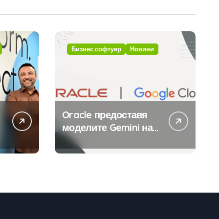
Бизнес софтуер
Новини
Oracle предоставя
моделите Gemini на
Google на хиляди
клиенти на бизнес
приложения