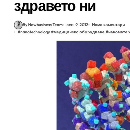
здравето ни
By Newbusiness Team
сеп. 9, 2012
Няма коментари
#
nanotechnology
#
медицинско оборудване
#
наномате