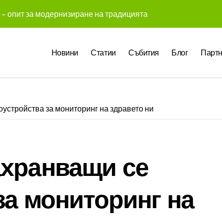
 – опит за модернизиране на традицията
 създадоха над 450 приложения за ERP системата с помощта
Новини
Статии
Събития
Блог
Партн
те Gemini на Google на хиляди клиенти на бизнес приложен
чни компании у нас предлагат хибридна работа
pact Award България 2026 са обявени
устройства за мониторинг на здравето ни
служители забелязват мръсния офис още в първата седмица
 Up събра предприемачи и млади професионалисти в разгово
оито правят почивката по-комфортна
ахранващи се
 промени начина, по който хотелите продават стаите си
за мониторинг на
ва в създаването на международните стандарти за навлизане