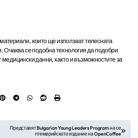
 материали, които ще използват телесната
я. Очаква се подобна технология да подобри
т медицински данни, както и възможностите за
Представят Bulgarian Young Leaders Program на се
птемврийското издание на OpenCoffee