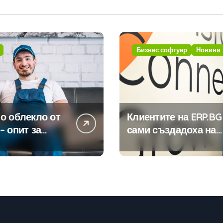
Бизнес софтуер
Новини
о облекло от
Клиентите на ERP.BG
– опит за
сами създадоха над
изиране на
450 приложения за
ията
ERP системата с
помощта на
вградения в нея
изкуствен интелект