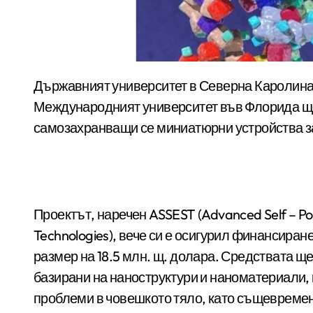
Държавният университет в Северна Каролина, Университетът във Вирджиния и
Международният университет във Флорида ще
самозахранващи се миниатюрни устройства за
Проектът, наречен ASSEST (Advanced Self – Po
Technologies), вече си е осигурил финансира
размер на 18.5 млн. щ. долара. Средствата ще
базирани на наноструктури и наноматериали, 
проблеми в човешкото тяло, като същевремен