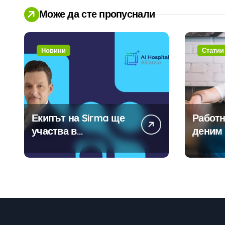
Може да сте пропуснали
Новини
Статии
Екипът на Sirma ще
Работн
участва в
деним 
създаването на
модерн
международните
традиц
стандарти за
навлизане на
изкуствен интелект в
хотелиерството