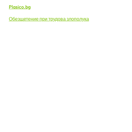
Plasico.bg
Обезщетение при трудова злополука