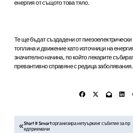
енергия от същото това тяло.
Те ще бъдат създадени от пиезоелектрически
топлина и движение като източници на енерги
значително начина, по който лекарите събира
превантивно справяне с редица заболявания.
Н
Start It Smart организира нетуъркинг събитие за пр
едприемачи