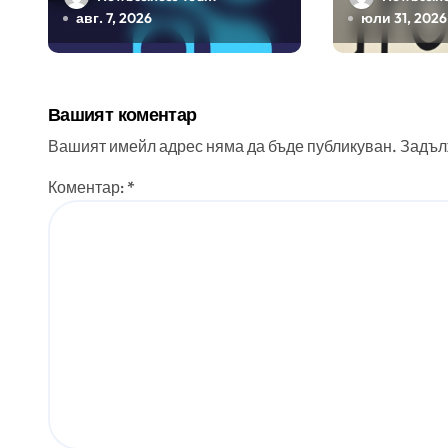
международните
ERP систе
авг. 7, 2026
юли 31, 2026
стандарти за
помощта 
навлизане на
вградения
изкуствен интелект в
изкуствен
Вашият коментар
хотелиерството
Вашият имейл адрес няма да бъде публикуван.
Задъл
Коментар:
*