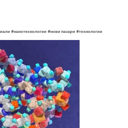
риали
#
нанотехнологии
#
нови пазари
#
технологии