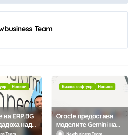
wbusiness Team
уер
Новини
Бизнес софтуер
Новини
е на ERP.BG
Oracle предоставя
дадоха над
моделите Gemini на
ожения за
Google на хиляди
ess Team
Newbusiness Team