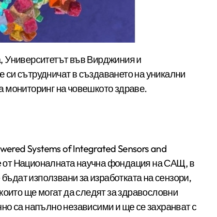
 си сътрудничат в създаването на уникални
 мониторинг на човешкото здраве.
wered Systems of Integrated Sensors and
не от Националната научна фондация на САЩ, в
 бъдат използвани за изработката на сензори,
които ще могат да следят за здравословни
но са напълно независими и ще се захранват с