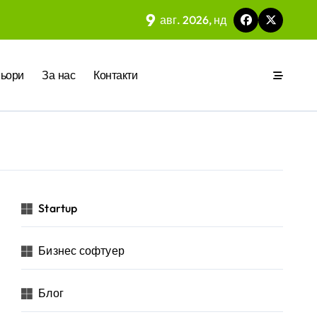
9
авг. 2026, нд
 на вградения в нея изкуствен интелект
ьори
За нас
Контакти
ия
р за бъдещето на технологиите и AI
Startup
Бизнес софтуер
 на изкуствен интелект в хотелиерството
Блог