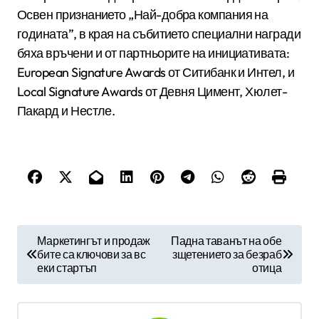
Освен признанието „Най-добра компания на
годината”, в края на събитието специални награди
бяха връчени и от партньорите на инициативата:
European Signature Awards от Ситибанк и Интел, и
Local Signature Awards от Девня Цимент, Хюлет-
Пакард и Нестле.
Н
Маркетингът и продаж
Падна таванът на обе
бите са ключови за вс
зщетението за безраб
а
еки стартъп
отица
в
и