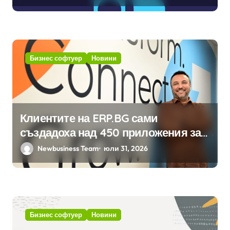
изкуствен интелект в
хотелиерството
Бизнес софтуер
Новини
Клиентите на ERP.BG сами
създадоха над 450 приложения за
ERP системата с помощта на
Newbusiness Team
юли 31, 2026
вградения в нея изкуствен
интелект
Бизнес софтуер
Новини