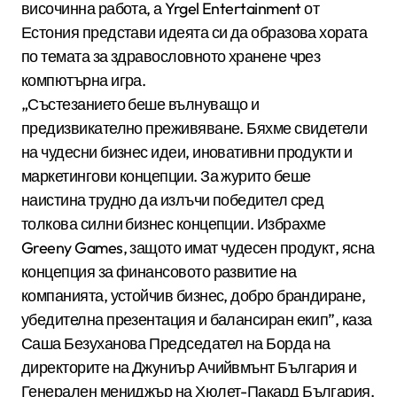
височинна работа, а Yrgel Entertainment от
Естония представи идеята си да образова хората
по темата за здравословното хранене чрез
компютърна игра.
„Състезанието беше вълнуващо и
предизвикателно преживяване. Бяхме свидетели
на чудесни бизнес идеи, иновативни продукти и
маркетингови концепции. За журито беше
наистина трудно да излъчи победител сред
толкова силни бизнес концепции. Избрахме
Greeny Games, защото имат чудесен продукт, ясна
концепция за финансовото развитие на
компанията, устойчив бизнес, добро брандиране,
убедителна презентация и балансиран екип”, каза
Саша Безуханова Председател на Борда на
директорите на Джуниър Ачийвмънт България и
Генерален мениджър на Хюлет-Пакард България.