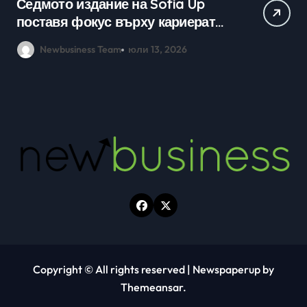
Практически уроци по бизнес и
Ср
кариерно развитие събраха
млади хора на SOFIA UP
Newbusiness Team
юни 26, 2026
Copyright © All rights reserved
|
Newspaperup
by
Themeansar
.