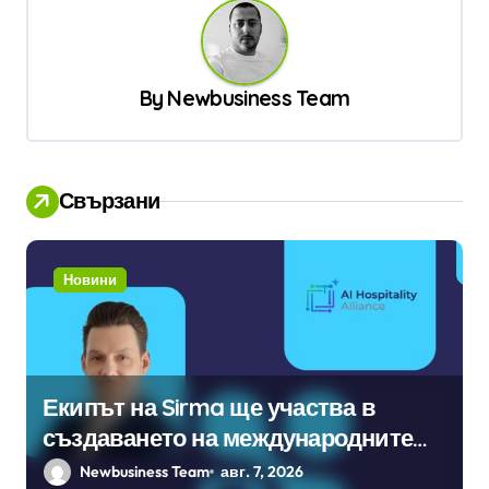
г
а
ц
By
Newbusiness Team
и
я
Свързани
Новини
Екипът на Sirma ще участва в
създаването на международните
стандарти за навлизане на
Newbusiness Team
авг. 7, 2026