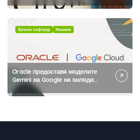
приложения за ERP системата
с помощта на вградения в нея
изкуствен интелект
Бизнес софтуер
Новини
Oracle предоставя моделите
Gemini на Google на хиляди
клиенти на бизнес
приложения