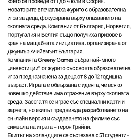
което се проведе от 1 до 4 юли в София.
Новаторите впечатлиха журито с образователна
игра за деца, фокусирана върху опазването на
околната среда. Компании от България, Норвегия,
Португалия и Белгия също получиха призове в
края на мащабната инициатива, организирана от
Джуниър Ачийвмънт България.
Компанията Greeny Games събра най-много
„инвестиции” от журито със своята образователна
игра предназначена за деца от 8 до 12 годишна
възраст. Играта е обвързана с идеята, че всяко
човешко действие има отражение върху околната
среда. Засега тя се играе със специални карти и
зарчета, но екипът предвижда разработването на
он-лайн версия и създаването на филмче със
символа на играта – героя Грийни.
Екипът на холандците се състезава с 51 студенти-