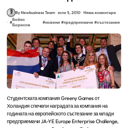
By Newbusiness Team
юли 5, 2010
Няма коментари
Бойко
#
#
новини
#
предприемачи
#
състезание
Борисов
Студентската компания Greeny Games от
Холандия спечели наградата за компания на
годината на европейското състезание за млади
предприемачи JA-YE Europe Enterprise Challenge,