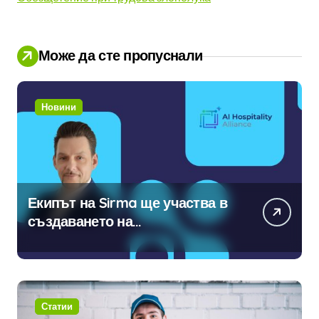
Може да сте пропуснали
Новини
Екипът на Sirma ще участва в
създаването на
международните стандарти за
навлизане на изкуствен
интелект в хотелиерството
Статии