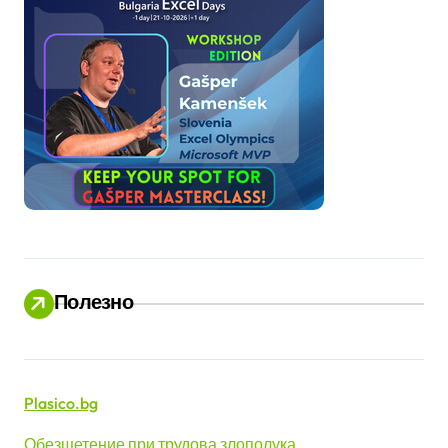
Полезно
Plasico.bg
Обезщетение при трудова злополука