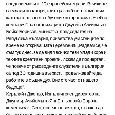
предприемачи от 10 европейски страни. Всички те
са млади новатори, които разработват компании
като част от своето обучение по програма „Учебна
компания” на организацията Джуниър Ачийвмънт.
Бойко Борисов, министър-председател на
Република България, приветства участниците по
време на откриващата церемония: „Радвам се, че
съм тук днес, за да видя всички тези млади хора и
техните креативни проекти. Искам да подчертая,
че повече от ръководните служители в България
са под 30 годишна възраст. Продължавайте да
работите в същия дух. Вие сте част от нашето
бъдеще”.
Керълайн Дженър, Изпълнителен директор на
Джуниър Ачийвмънт-Янг Ентърпрайз Европа
коментира: „Сега, повече от всякога, е важно да
бъдем финансово грамотни и способни, да бъдем