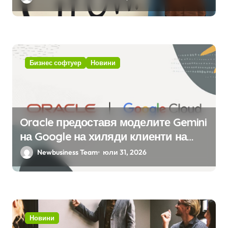
вградения в нея изкуствен
интелект
Бизнес софтуер
Новини
Oracle предоставя моделите Gemini
на Google на хиляди клиенти на
бизнес приложения
Newbusiness Team
юли 31, 2026
Новини