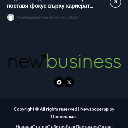
кариерно развитие събраха
млади хора на SOFIA UP
Newbusiness Team
юни 26, 2026
Copyright © All rights reserved
|
Newspaperup
by
Themeansar
.
Новини
Статии
Събития
Блог
Партньори
За нас