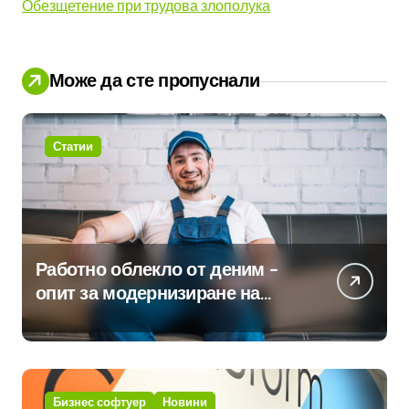
Обезщетение при трудова злополука
Може да сте пропуснали
Статии
Работно облекло от деним –
опит за модернизиране на
традицията
Бизнес софтуер
Новини