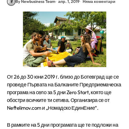
By Newbusiness Team
апр. 1, 2019
Няма коментари
От 26 до 30 юни 2019 г. близо до Ботевград ще се
проведе Първата на Балканите Предприемаческа
програма на село за 5 дни Zero Start, която ще
обостри всичките ти сетива. Организира се от
Neftelimov.com и „Номадско ЕдинЕние“.
В рамките на 5 дни програмата ще те подложи на