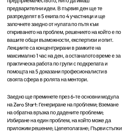
предприемачеството, нито да имаш
предварителни идеи. В първия ден ще те
разпределят в 5 екипа по 4 участници и ще
започнете заедно от нулата по пътя към
откриването на проблем, решението на който е по
вашите общи възможности, експертизи и опит.
Лекциите са концентрирани в рамките на
максимално 1 час на ден, а останалото време е за
практическа работа по групи с подкрепата и
помощта на 5 доказани професионалисти в
своята сфера в ролята на ментори.
Заедно ще преминете през 6-те основни модула
на Zero Start: Генериране на проблеми; Вземане
на обратна връзка по дадените проблеми;
Избиране на един проблем, на който може да
приложим решение; Целеполагане; Първи стъпки