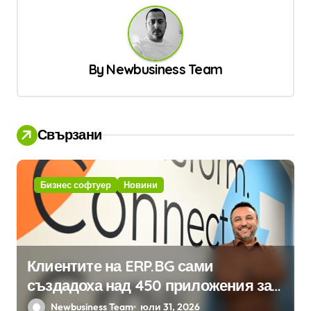
г
а
ц
By
Newbusiness Team
и
я
Свързани
Бизнес софтуер
Новини
Клиентите на ERP.BG сами
създадоха над 450 приложения за
ERP системата с помощта на
Newbusiness Team
юли 31, 2026