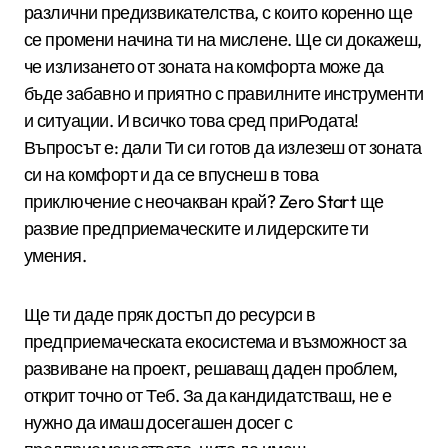
различни предизвикателства, с които коренно ще
се промени начина ти на мислене. Ще си докажеш,
че излизането от зоната на комфорта може да
бъде забавно и приятно с правилните инструменти
и ситуации. И всичко това сред приРодата!
Въпросът е: дали Ти си готов да излезеш от зоната
си на комфорт и да се впуснеш в това
приключение с неочакван край? Zero Start ще
развие предприемаческите и лидерските ти
умения.
Ще ти даде пряк достъп до ресурси в
предприемаческата екосистема и възможност за
развиване на проект, решаващ даден проблем,
открит точно от Теб. За да кандидатстваш, не е
нужно да имаш досегашен досег с