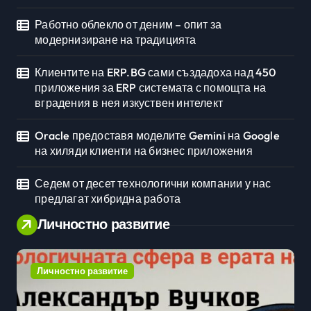
Работно облекло от деним – опит за
модернизиране на традицията
Клиентите на ERP.BG сами създадоха над 450
приложения за ERP системата с помощта на
вградения в нея изкуствен интелект
Oracle предоставя моделите Gemini на Google
на хиляди клиенти на бизнес приложения
Седем от десет технологични компании у нас
предлагат хибридна работа
Личностно развитие
Личностно развитие