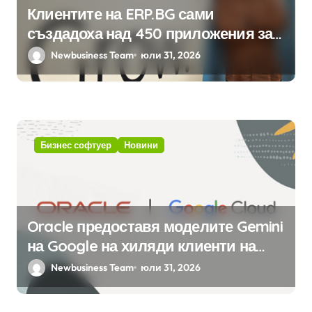
Клиентите на ERP.BG сами
създадоха над 450 приложения за
ERP системата с помощта на
Newbusiness Team
юли 31, 2026
вградения в нея изкуствен
интелект
Бизнес софтуер
Новини
Oracle предоставя моделите Gemini
на Google на хиляди клиенти на
бизнес приложения
Newbusiness Team
юли 31, 2026