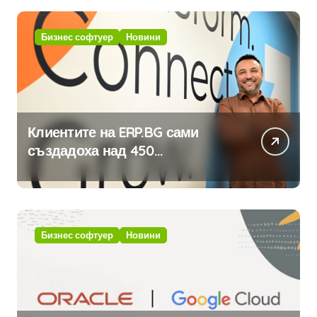
Бизнес софтуер
Новини
Клиентите на ERP.BG сами
създадоха над 450
приложения за ERP системата
с помощта на вградения в нея
изкуствен интелект
Бизнес софтуер
Новини