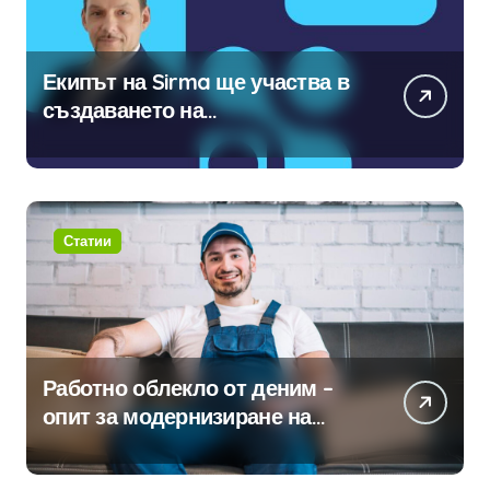
Екипът на Sirma ще участва в
създаването на
международните стандарти за
навлизане на изкуствен
интелект в хотелиерството
Статии
Работно облекло от деним –
опит за модернизиране на
традицията