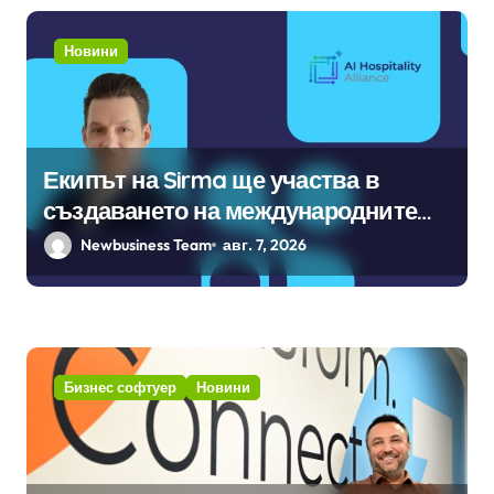
Новини
Екипът на Sirma ще участва в
създаването на международните
стандарти за навлизане на
Newbusiness Team
авг. 7, 2026
изкуствен интелект в
хотелиерството
Бизнес софтуер
Новини