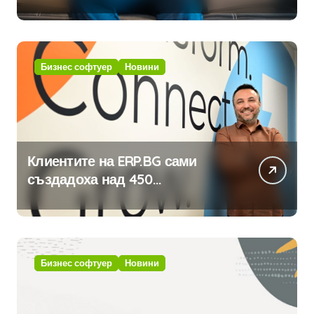
традицията
Бизнес софтуер
Новини
Клиентите на ERP.BG сами
създадоха над 450
приложения за ERP системата
с помощта на вградения в нея
изкуствен интелект
Бизнес софтуер
Новини