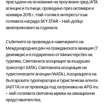
присъдени на основание на проучване сред IATA
агенции и пътници, проведено през октомври и
ноември 2015 г. Най-голям е интересът към
голямата награда SKY STAR – Най-добър
авиопревозвач за годината.
Събитието се провежда в навечерието на
Международния ден на гражданската авиация (7
декември) и е подкрепено от Министерство на
туризма, Световната асоциация за въздушен
транспорт (IATA), Световната асоциация на
туристическите агенции (WATA), Асоциацията на
българските туроператори и туристически агенти
(АБТТА) и се провежда под патронажа на APG Inc
– най-голямата световна мрежа на авиационни
представителства.