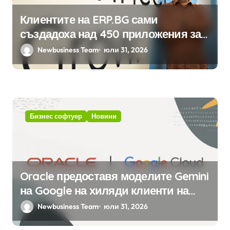
Клиентите на ERP.BG сами
създадоха над 450 приложения за
ERP системата с помощта на
Newbusiness Team
юли 31, 2026
вградения в нея изкуствен
интелект
Бизнес софтуер
Новини
Oracle предоставя моделите Gemini
на Google на хиляди клиенти на
бизнес приложения
Newbusiness Team
юли 31, 2026