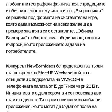
любопитни географски факти за нея, с традициите
и обичаите, киното, музиката и т.н. „Въпросникът“
се развива под формата на състезателна игра,
която дава възможност на всеки желаещ да
премери знанията си с останалите. „Обичам
България“ е общата тема, обединяваща всички
въпроси, които приложението задава на
потребителите.
Конкурсът NewBornIdeas бе представен за първи
път по време на StartUP Weekend, който се
осъществи с подкрепата на VIVACOM в
Телефонната палата от 15 до 17 ноември 2013 г.
Инициативата е дългосрочна и се провежда два
пъти в годината. Тя търси нови идеи за мобилни
приложения, които могат да бъдат от полза на