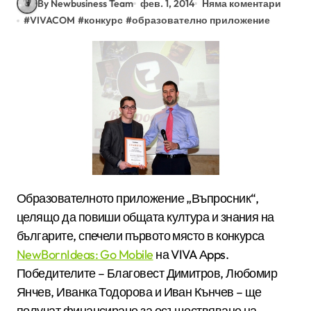
By Newbusiness Team
фев. 1, 2014
Няма коментари
#
VIVACOM
#
конкурс
#
образователно приложение
Образователното приложение „Въпросник“,
целящо да повиши общата култура и знания на
българите, спечели първото място в конкурса
NewBornIdeas: Go Mobile
на VIVA Аpps.
Победителите – Благовест Димитров, Любомир
Янчев, Иванка Тодорова и Иван Кънчев – ще
получат финансиране за осъществяване на