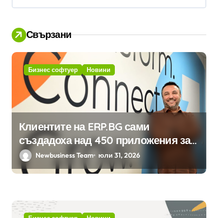
Свързани
Бизнес софтуер
Новини
Клиентите на ERP.BG сами
създадоха над 450 приложения за
ERP системата с помощта на
Newbusiness Team
юли 31, 2026
вградения в нея изкуствен
интелект
Бизнес софтуер
Новини