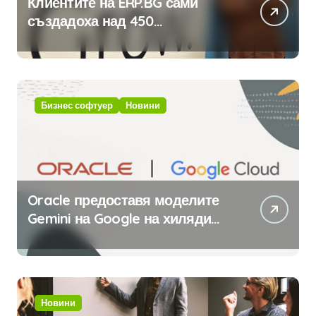
Клиентите на ERP.BG сами
създадоха над 450
приложения за ERP системата
с помощта на вградения в нея
изкуствен интелект
Бизнес софтуер
Новини
Oracle предоставя моделите
Gemini на Google на хиляди
клиенти на бизнес
приложения
Новини