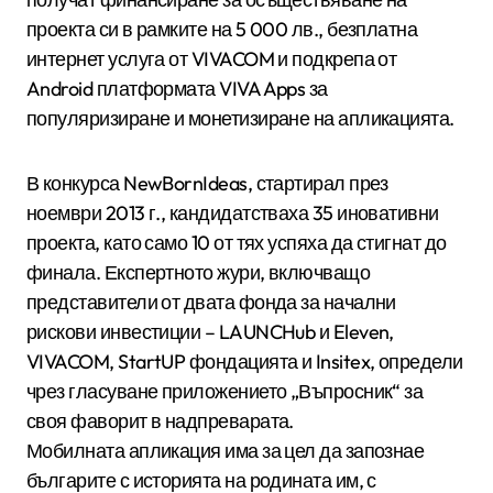
проекта си в рамките на 5 000 лв., безплатна
интернет услуга от VIVACOM и подкрепа от
Android платформата VIVA Apps за
популяризиране и монетизиране на апликацията.
В конкурса NewBornIdeas, стартирал през
ноември 2013 г., кандидатстваха 35 иновативни
проекта, като само 10 от тях успяха да стигнат до
финала. Експертното жури, включващо
представители от двата фонда за начални
рискови инвестиции – LAUNCHub и Eleven,
VIVACOM, StartUP фондацията и Insitex, определи
чрез гласуване приложението „Въпросник“ за
своя фаворит в надпреварата.
Мобилната апликация има за цел да запознае
българите с историята на родината им, с