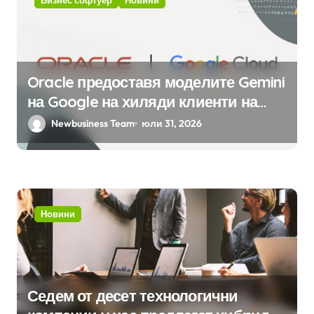
Oracle предоставя моделите Gemini
на Google на хиляди клиенти на
бизнес приложения
Newbusiness Team
юли 31, 2026
Новини
Седем от десет технологични