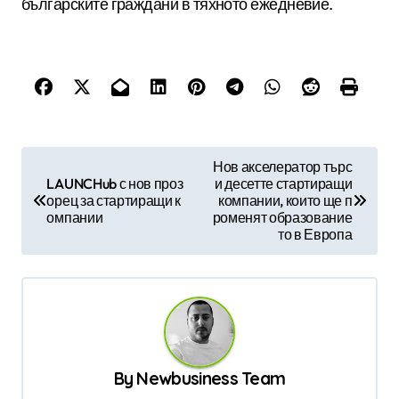
българските граждани в тяхното ежедневие.
Н
Нов акселератор търс
LAUNCHub с нов проз
и десетте стартиращи
а
орец за стартиращи к
компании, които ще п
в
омпании
роменят образование
то в Европа
и
г
а
ц
и
By
Newbusiness Team
я