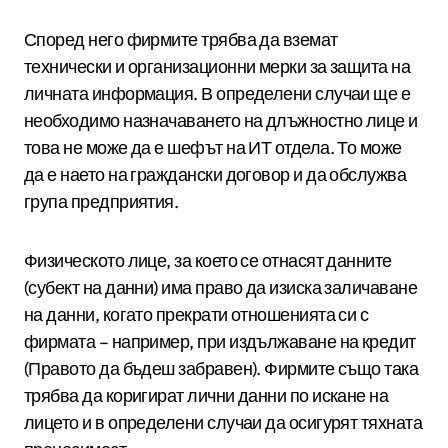
Според него фирмите трябва да вземат
технически и организационни мерки за защита на
личната информация. В определени случаи ще е
необходимо назначаването на длъжностно лице и
това не може да е шефът на ИТ отдела. То може
да е наето на граждански договор и да обслужва
група предприятия.
Физическото лице, за което се отнасят данните
(субект на данни) има право да изиска заличаване
на данни, когато прекрати отношенията си с
фирмата – например, при издължаване на кредит
(Правото да бъдеш забравен). Фирмите също така
трябва да коригират лични данни по искане на
лицето и в определени случаи да осигурят тяхната