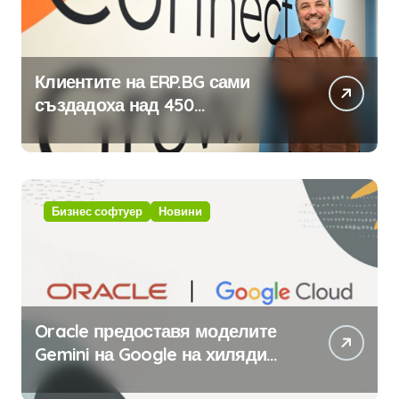
Клиентите на ERP.BG сами
създадоха над 450
приложения за ERP системата
с помощта на вградения в нея
изкуствен интелект
Бизнес софтуер
Новини
Oracle предоставя моделите
Gemini на Google на хиляди
клиенти на бизнес