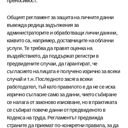
преносимост.
Общият регламент за защита на личните данни
въвежда редица задължения за
администраторите и обработващи лични даннни,
каквито са, например, доставчиците на облачни
услуги. Те трябва да правят оценка на
въздействието, да поддържат регистри в
предвидените случаи, да гарантират, че
съгласието на лицата е получено изрично за всеки
случай и т.н. Последното засяга всеки
работодател, тъй като правилото е да не се иска
изрично съгласие само за данни, чието събиране
се налага от законово изискване, но в практиката
се събират повече данни от предвиденото в
Кодекса на труда. Регламентът предвижда
страните да приемат по-конкретни правила, за да