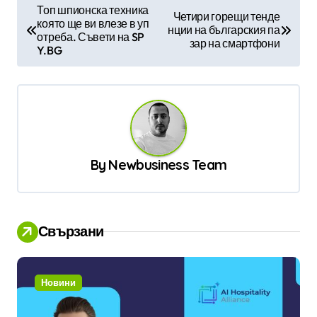
Н
Топ шпионска техника
Четири горещи тенде
която ще ви влезе в уп
а
нции на българския па
отреба. Съвети на SP
зар на смартфони
в
Y.BG
и
г
а
ц
By
Newbusiness Team
и
я
Свързани
Новини