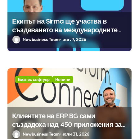
Екипът на Sirma ще участва в
създаването на международните
стандарти за навлизане на
Newbusiness Team
авг. 7, 2026
изкуствен интелект в
хотелиерството
Бизнес софтуер
Новини
Клиентите на ERP.BG сами
създадоха над 450 приложения за
ERP системата с помощта на
Newbusiness Team
юли 31, 2026