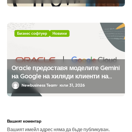
вградения в нея изкуствен
интелект
Бизнес софтуер
Новини
Oracle предоставя моделите Gemini
на Google на хиляди клиенти на
бизнес приложения
Newbusiness Team
юли 31, 2026
Вашият коментар
Вашият имейл адрес няма да бъде публикуван.