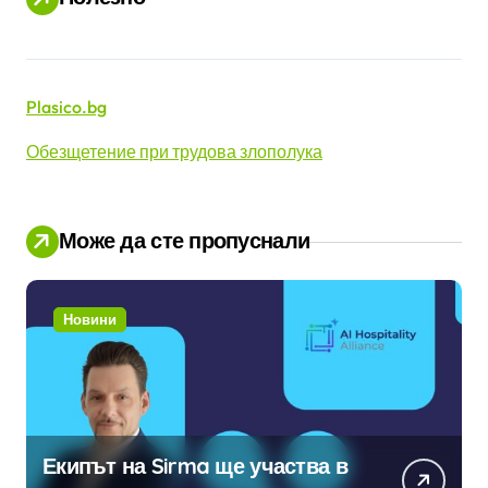
Plasico.bg
Обезщетение при трудова злополука
Може да сте пропуснали
Новини
Екипът на Sirma ще участва в