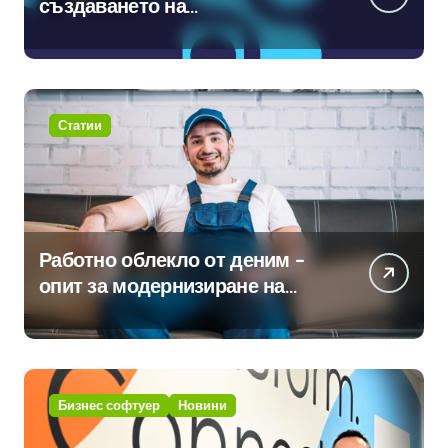
създаването на
международните стандарти за
навлизане на изкуствен
интелект в хотелиерството
Статии
Работно облекло от деним –
опит за модернизиране на
традицията
Бизнес софтуер
Новини