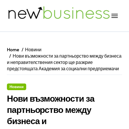
Skip
to
content
Home
Новини
Нови възможности за партньорство между бизнеса
и неправителствения сектор ще разкрие
предстоящата Академия за социални предприемачи
Новини
Нови възможности за
партньорство между
бизнеса и