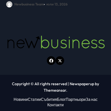
млади хора на SOFIA UP
Newbusiness Team
юни 26, 2026
Copyright © All rights reserved
|
Newspaperup
by
Themeansar
.
Новини
Статии
Събития
Блог
Партньори
За нас
Контакти