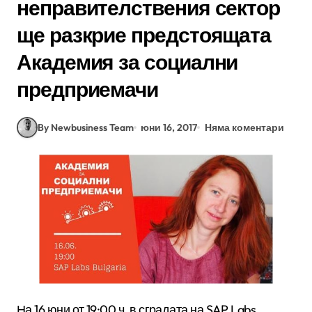
неправителствения сектор
ще разкрие предстоящата
Академия за социални
предприемачи
By Newbusiness Team
юни 16, 2017
Няма коментари
На 16 юни от 19:00 ч. в сградата на SAP Labs