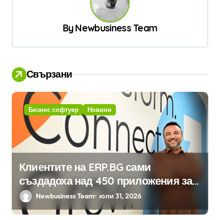
ц
By
Newbusiness Team
и
я
Свързани
Бизнес софтуер
Новини
Клиентите на ERP.BG сами
създадоха над 450 приложения за
ERP системата с помощта на
Newbusiness Team
юли 31, 2026
вградения в нея изкуствен