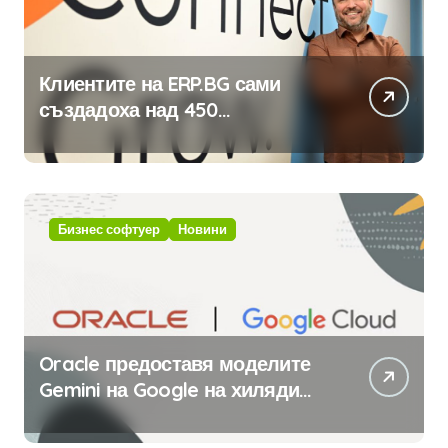
Клиентите на ERP.BG сами
създадоха над 450
приложения за ERP системата
с помощта на вградения в нея
изкуствен интелект
Бизнес софтуер
Новини
Oracle предоставя моделите
Gemini на Google на хиляди
клиенти на бизнес
приложения