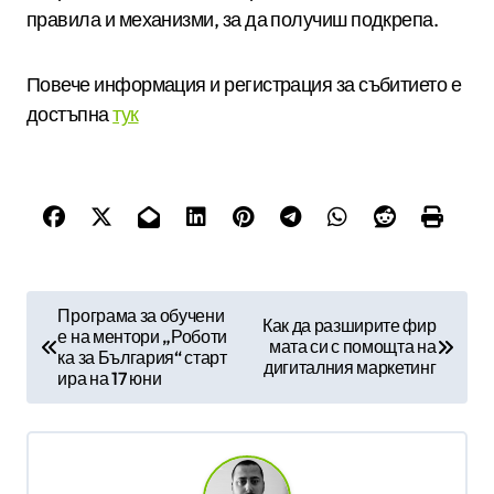
правила и механизми, за да получиш подкрепа.
Повече информация и регистрация за събитието е
достъпна
тук
Н
Програма за обучени
Как да разширите фир
е на ментори „Роботи
а
мата си с помощта на
ка за България“ старт
дигиталния маркетинг
в
ира на 17 юни
и
г
а