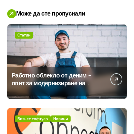
Може да сте пропуснали
Статии
Работно облекло от деним –
опит за модернизиране на
традицията
Бизнес софтуер
Новини