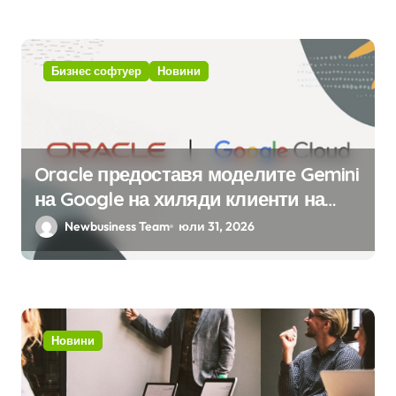
интелект
Бизнес софтуер
Новини
Oracle предоставя моделите Gemini
на Google на хиляди клиенти на
бизнес приложения
Newbusiness Team
юли 31, 2026
Новини