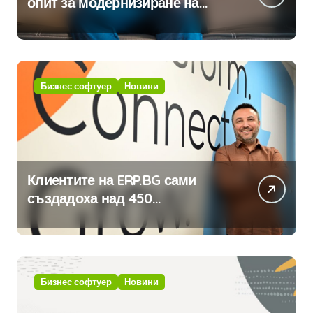
опит за модернизиране на
традицията
Бизнес софтуер
Новини
Клиентите на ERP.BG сами
създадоха над 450
приложения за ERP системата
с помощта на вградения в нея
изкуствен интелект
Бизнес софтуер
Новини