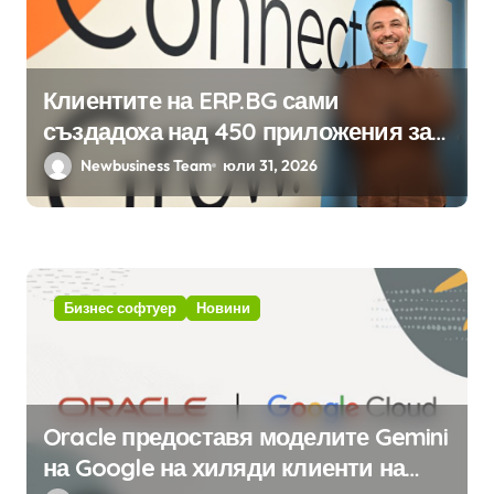
Клиентите на ERP.BG сами
създадоха над 450 приложения за
ERP системата с помощта на
Newbusiness Team
юли 31, 2026
вградения в нея изкуствен
интелект
Бизнес софтуер
Новини
Oracle предоставя моделите Gemini
на Google на хиляди клиенти на