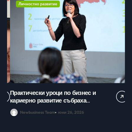
Личностно развитие
Практически уроци по бизнес и
Ср
кариерно развитие събраха
млади хора на SOFIA UP
Newbusiness Team
юни 26, 2026