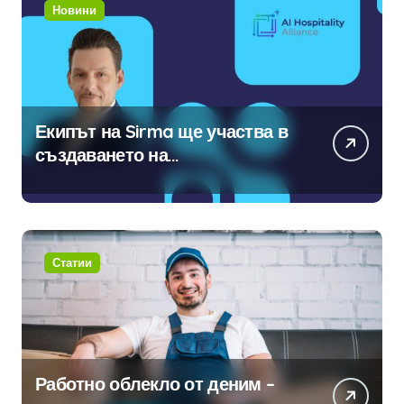
Новини
Екипът на Sirma ще участва в
създаването на
международните стандарти за
навлизане на изкуствен
интелект в хотелиерството
Статии
Работно облекло от деним –