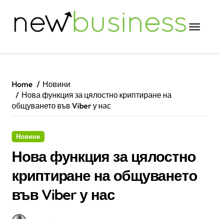
Skip
to
content
Home
Новини
Нова функция за цялостно криптиране на
общуването във Viber у нас
Новини
Нова функция за цялостно
криптиране на общуването
във Viber у нас