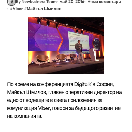
By Newbusiness Team
май 20, 2016
Няма коментари
#
Viber
#
Майкъл Шмилов
По време на конференцията DigitalK в София,
Майкъл Шмилов, главен оперативен директор на
едно от водещите в света приложения за
комуникация Viber, говори за бъдещото развитие
на компанията.