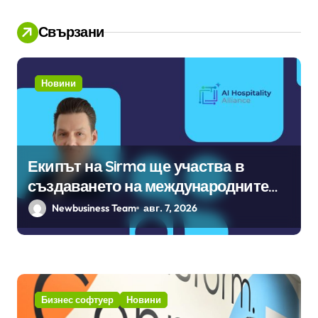
я
Свързани
Новини
Екипът на Sirma ще участва в
създаването на международните
стандарти за навлизане на
Newbusiness Team
авг. 7, 2026
изкуствен интелект в
хотелиерството
Бизнес софтуер
Новини