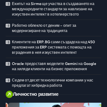
Екипът на Sirma ще участва в създаването на
международните стандарти за навлизане на
изкуствен интелект в хотелиерството
Работно облекло от деним – опит за
модернизиране на традицията
Клиентите на ERP.BG сами създадоха над 450
приложения за ERP системата с помощта на
вградения в нея изкуствен интелект
Oracle предоставя моделите Gemini на Google
на хиляди клиенти на бизнес приложения
Седем от десет технологични компании у нас
предлагат хибридна работа
Личностно развитие