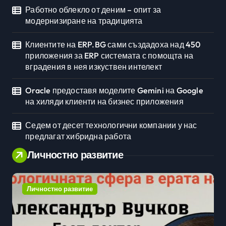
Работно облекло от деним – опит за
модернизиране на традицията
Клиентите на ERP.BG сами създадоха над 450
приложения за ERP системата с помощта на
вградения в нея изкуствен интелект
Oracle предоставя моделите Gemini на Google
на хиляди клиенти на бизнес приложения
Седем от десет технологични компании у нас
предлагат хибридна работа
Личностно развитие
е
Личностно развитие