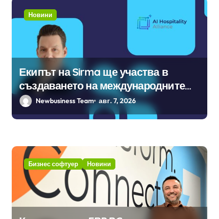
Новини
Екипът на Sirma ще участва в
създаването на международните
стандарти за навлизане на
Newbusiness Team
авг. 7, 2026
изкуствен интелект в
хотелиерството
Бизнес софтуер
Новини