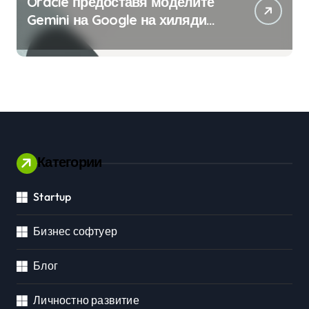
Oracle предоставя моделите
Gemini на Google на хиляди
клиенти на бизнес
приложения
Категории
Startup
Бизнес софтуер
Блог
Личностно развитие