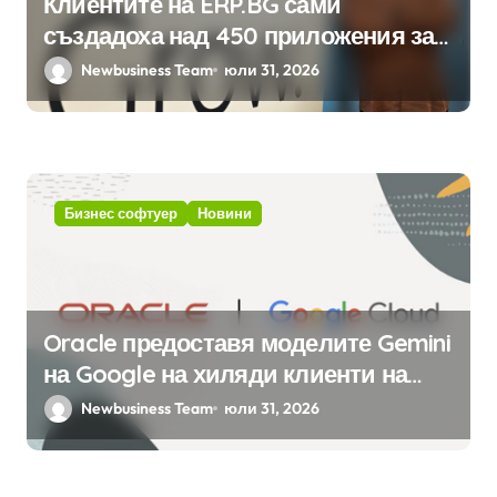
Клиентите на ERP.BG сами
създадоха над 450 приложения за
ERP системата с помощта на
Newbusiness Team
юли 31, 2026
вградения в нея изкуствен
интелект
Бизнес софтуер
Новини
Oracle предоставя моделите Gemini
на Google на хиляди клиенти на
бизнес приложения
Newbusiness Team
юли 31, 2026