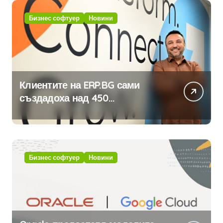
Бизнес софтуер
Новини
Клиентите на ERP.BG сами
създадоха над 450
приложения за ERP системата
с помощта на вградения в нея
изкуствен интелект
Бизнес софтуер
Новини