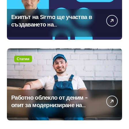
Екипът на Sirma ще участва в
създаването на
международните стандарти за
навлизане на изкуствен
интелект в хотелиерството
Статии
Работно облекло от деним –
опит за модернизиране на
традицията