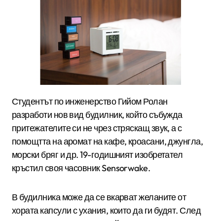
Студентът по инженерство Гийом Ролан
разработи нов вид будилник, който събужда
притежателите си не чрез стряскащ звук, а с
помощтта на аромат на кафе, кроасани, джунгла,
морски бряг и др. 19-годишният изобретател
кръстил своя часовник Sensorwake.
В будилника може да се вкарват желаните от
хората капсули с ухания, които да ги будят. След