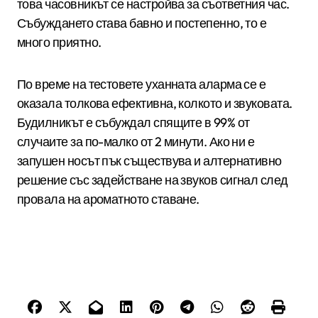
това часовникът се настройва за съответния час.
Събуждането става бавно и постепенно, то е
много приятно.
По време на тестовете уханната аларма се е
оказала толкова ефективна, колкото и звуковата.
Будилникът е събуждал спящите в 99% от
случаите за по-малко от 2 минути. Ако ни е
запушен носът пък съществува и алтернативно
решение със задействане на звуков сигнал след
провала на ароматното ставане.