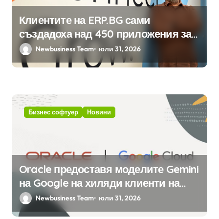
Клиентите на ERP.BG сами
създадоха над 450 приложения за
ERP системата с помощта на
Newbusiness Team
юли 31, 2026
вградения в нея изкуствен
интелект
Бизнес софтуер
Новини
Oracle предоставя моделите Gemini
на Google на хиляди клиенти на
бизнес приложения
Newbusiness Team
юли 31, 2026