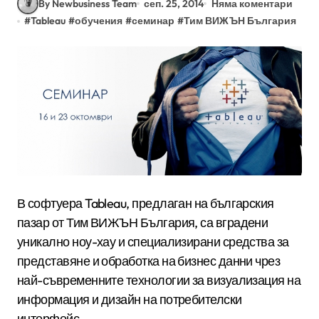
By Newbusiness Team
сеп. 25, 2014
Няма коментари
#
Tableau
#
обучения
#
семинар
#
Тим ВИЖЪН България
В софтуера Tableau, предлаган на българския
пазар от Тим ВИЖЪН България, са вградени
уникално ноу-хау и специализирани средства за
представяне и обработка на бизнес данни чрез
най-съвременните технологии за визуализация на
информация и дизайн на потребителски
интерфейс.