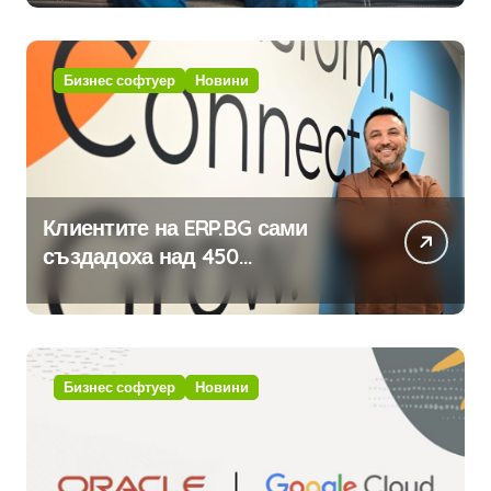
Бизнес софтуер
Новини
Клиентите на ERP.BG сами
създадоха над 450
приложения за ERP системата
с помощта на вградения в нея
изкуствен интелект
Бизнес софтуер
Новини