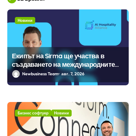
Новини
Екипът на Sirma ще участва в
създаването на международните
стандарти за навлизане на
Newbusiness Team
авг. 7, 2026
изкуствен интелект в
хотелиерството
Бизнес софтуер
Новини