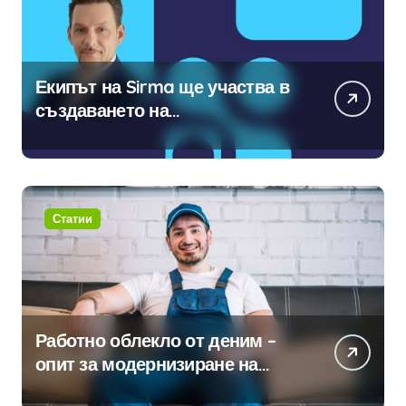
Екипът на Sirma ще участва в
създаването на
международните стандарти за
навлизане на изкуствен
интелект в хотелиерството
Статии
Работно облекло от деним –
опит за модернизиране на
традицията