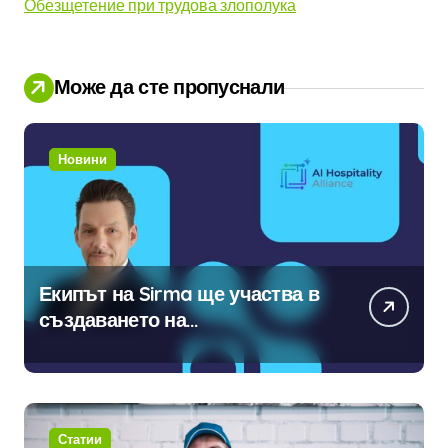
Обезщетение при трудова злополука
Може да сте пропуснали
Новини
Екипът на Sirma ще участва в
създаването на
международните стандарти за
навлизане на изкуствен
интелект в хотелиерството
Статии