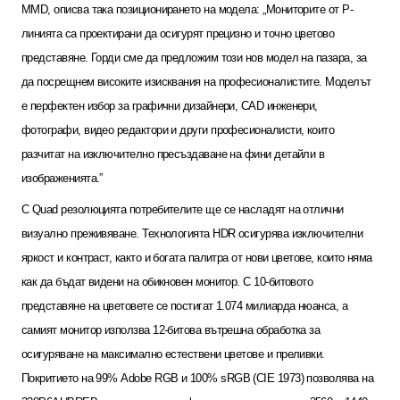
MMD,
описва така позиционирането на модела: „Мониторите от
P-
линията са проектирани да осигурят прецизно и точно цветово
представяне. Горди сме да предложим този нов модел на пазара, за
да посрещнем високите изисквания на професионалистите. Моделът
е перфектен избор за графични дизайнери,
CAD
инженери,
фотографи, видео редактори и други професионалисти, които
разчитат на изключително пресъздаване на фини детайли в
изображенията.
”
С
Quad
резолюцията потребителите ще се насладят на отлични
визуално преживяване. Технологията
HDR
осигурява изключителни
яркост и контраст, както и богата палитра от нови цветове, които няма
как да бъдат видени на обикновен монитор. С
10-
битовото
представяне на цветовете се постигат
1.074
милиарда нюанса, а
самият монитор използва 12-битова вътрешна обработка за
осигуряване на максимално естествени цветове и преливки.
Покритието на
99% Adobe RGB
и
100% sRGB (
CIE 1973)
позволява на