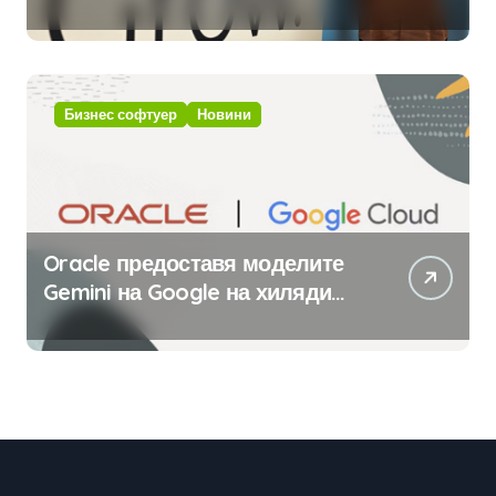
приложения за ERP системата
с помощта на вградения в нея
изкуствен интелект
Бизнес софтуер
Новини
Oracle предоставя моделите
Gemini на Google на хиляди
клиенти на бизнес
приложения