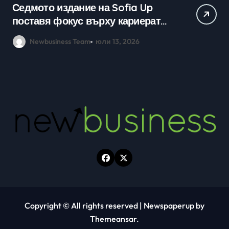
Практически уроци по бизнес и
Ср
кариерно развитие събраха
млади хора на SOFIA UP
Newbusiness Team
юни 26, 2026
Copyright © All rights reserved
|
Newspaperup
by
Themeansar
.