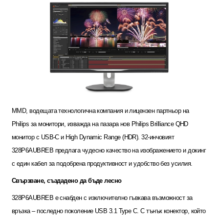
MMD,
водещата технологична компания и лицензен партньор на
Philips
за монитори, изважда на пазара нов
Philips Brilliance QHD
монитор с
USB-C
и
High Dynamic Range (HDR). 32-
инчовият
328P6AUBREB
предлага чудесно качество на изображението и докинг
с един кабел за подобрена продуктивност и удобство без усилия.
Свързване, създадено да бъде лесно
328P6AUBREB
е снабден с изключително гъвкава възможност за
връзка – последно поколение
USB 3.1 Type C.
С тънък конектор, който