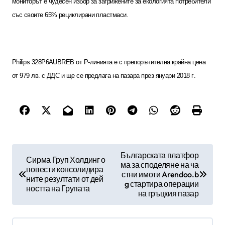
мониторът е чудесен избор за загрижените за екологията потребители
със своите 65% рециклирани пластмаси.
Philips 328P6AUBREB
от
P-
линията е с препоръчителна крайна цена
от 979 лв. с ДДС и ще се предлага на пазара през януари
2018
г
.
Н
Българската платфор
Сирма Груп Холдинг о
ма за споделяне на ча
а
повести консолидира
стни имоти Arendoo.b
ните резултати от дей
в
g стартира операции
ността на Групата
на гръцкия пазар
и
г