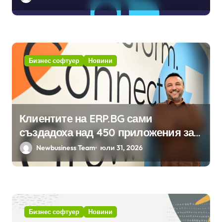
изкуствен интелект в
хотелиерството
Бизнес софтуер
Новини
Клиентите на ERP.BG сами
създадоха над 450 приложения за
ERP системата с помощта на
Newbusiness Team
юли 31, 2026
вградения в нея изкуствен
интелект
Бизнес софтуер
Новини