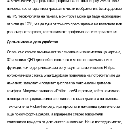
328P6AUBREB
да предложи професионален цвят върху
2560 x 1440
пиксела, което гарантира кристално чисти изображения. Благодарение
на
IPS
технологията на панела, мониторът може да бъде наблюдаван
от ъгли до
178°
, без да губи от точното пресъздаване на цветовете или
равномерната яркост, които изискват професионалните приложения.
Допълнителна доза удобство
Освен със своите възможност за свързване и зашеметяваща картина,
32-
инчовият
QHD
дисплей впечатлява с много от отличителните
функции, които допринесоха за репутацията на мониторите
Philips:
ергономичната стойка
SmartErgoBase
позволява на потребителите да
накланят, завъртат и повдигат дисплея за максимален зрителен
комфорт. Моделът включва и
Philips LowBlue
режим, който намалява
потенциално вредната синя светлина с по-къса дължина на вълната.
Технологията
Flicker-free
регулира яркостта и намалява трептенето за
още по-комфортна работа, а вградените стерео говорители
елиминират нуждата от допълнителни колонки. Не на последно място,