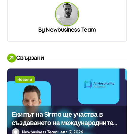
а
ц
и
By
Newbusiness Team
я
Свързани
Новини
Екипът на Sirma ще участва в
създаването на международните
стандарти за навлизане на
Newbusiness Team
авг. 7, 2026