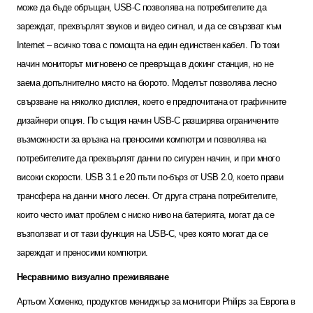
може да бъде обръщан,
USB-C
позволява на потребителите да
зареждат, прехвърлят звуков и видео сигнал, и да се свързват към
Internet –
всичко това с помощта на един единствен кабел
.
По този
начин мониторът мигновено се превръща в докинг станция, но не
заема допълнително място на бюрото. Моделът позволява лесно
свързване на няколко дисплея, което е предпочитана от графичните
дизайнери опция. По същия начин
USB-C
разширява ограничените
възможности за връзка на преносими компютри и позволява на
потребителите да прехвърлят данни по сигурен начин, и при много
високи скорости.
USB 3.1
е 20 пъти по-бърз от
USB 2.0,
което прави
трансфера на данни много лесен. От друга страна потребителите,
които често имат проблем с ниско ниво на батерията, могат да се
възползват и от тази функция на
USB-C,
чрез която могат да се
зареждат и преносими компютри.
Несравнимо визуално преживяване
Артьом Хоменко, продуктов мениджър за монитори
Philips
за Европа в