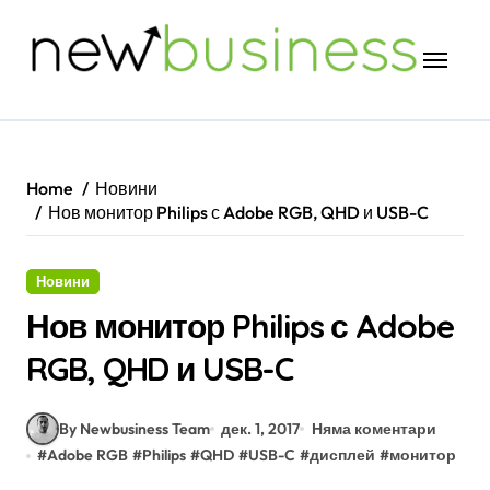
Skip
to
content
Home
Новини
Нов монитор Philips с Adobe RGB, QHD и USB-C
Новини
Нов монитор Philips с Adobe
RGB, QHD и USB-C
By Newbusiness Team
дек. 1, 2017
Няма коментари
#
Adobe RGB
#
Philips
#
QHD
#
USB-C
#
дисплей
#
монитор