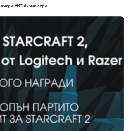
#
игри
#
ИТ
#
компютри