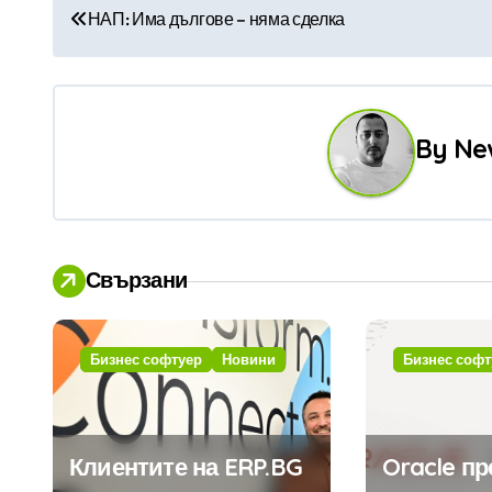
Н
НАП: Има дългове – няма сделка
а
в
и
By
Ne
г
а
ц
Свързани
и
я
Бизнес софтуер
Новини
Бизнес софт
Клиентите на ERP.BG
Oracle п