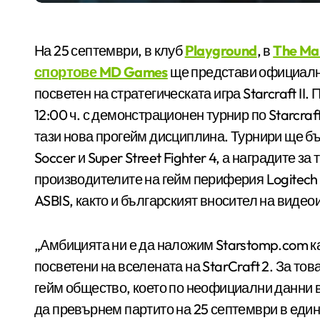
На 25 септември, в клуб
Playground
, в
The Mal
спортове MD Games
ще представи официално
посветен на стратегическата игра Starcraft II.
12:00 ч. с демонстрационен турнир по Starcra
тази нова прогейм дисциплина. Турнири ще бъ
Soccer и Super Street Fighter 4, а наградите з
производителите на гейм периферия Logitech и
ASBIS, както и българският вносител на видеои
„Амбицията ни е да наложим Starstomp.com к
посветени на вселената на StarCraft 2. За то
гейм общество, което по неофициални данни 
да превърнем партито на 25 септември в един