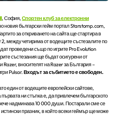
l
, София,
Спортен клуб за електронни
 новия български гейм портал Starstomp.com,
 Партито за откриването на сайта ще стартира в
ft 2, между четирима от водещите състезалите по
дат проведени също по игрите Pro Evolution
а трите състезания ще бъдат осигурени от
 Razer, вносителят на Razer за България –
гри Pulsar.
Входът за събитието е свободен.
ато един от водещите европейски сайтове,
ва първата ни стъпка е, да привлечем българското
вече надминава 10 000 души. Постарали сме се
 истински празник, в който всеки геймър ще може