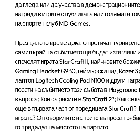
да гледа или да участва в демонстрационните 
награди в игрите с публиката или голямата т
на спортен клуб MD Games.
През цялото време докато протичат турнирите,
самия край на събитието ще бъдат изтеглени 
спечелят играта StarCraft II, най-новите безж
Gaming Headset G930, геймърски пад Razer S
лаптоп Logitech Cooling Pad N100 и други нагр
посети на събитието тази събота в Playground
въпроса: Кои са расите в StarCraft 2?; Как се 
още в първата част от поредицата StarCraft?;
играта? Отговорилите на трите въпроса трябва
го предадат на мястото на партито.