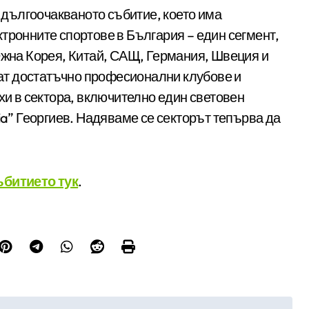
е дългоочакваното събитие, което има
тронните спортове в България – един сегмент,
Южна Корея, Китай, САЩ, Германия, Швеция и
сват достатъчно професионални клубове и
хи в сектора, включително един световен
ia” Георгиев. Надяваме се секторът тепърва да
ъбитието тук
.