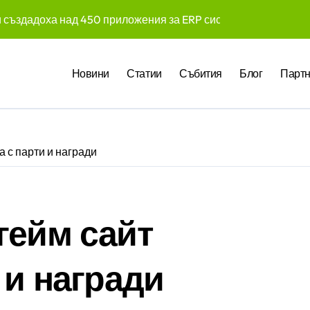
 създадоха над 450 приложения за ERP системата с помощта
те Gemini на Google на хиляди клиенти на бизнес приложен
чни компании у нас предлагат хибридна работа
Новини
Статии
Събития
Блог
Партн
pact Award България 2026 са обявени
служители забелязват мръсния офис още в първата седмица
 Up събра предприемачи и млади професионалисти в разгово
а с парти и награди
оито правят почивката по-комфортна
 промени начина, по който хотелите продават стаите си
гейм сайт
връща тази година в нов формат
 – опит за модернизиране на традицията
 и награди