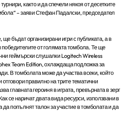
турнири, както и да спечели някоя от десетките
омбола“ – заяви Стефан Падалски, председател
 ще бъдат организирани игри с публиката, а в
и победителите от голямата томбола. Те ще
ични геймърски слушалки Logitech Wireless
phex Team Edition, охлаждаща подложка за
ади. В томболата може да участва всеки, който
 и отговори правилно на трите тематични
казва главната героиня в играта, превърната в зерг
 Как се наричат двата вида ресурси, използвани в
 да попълнят талон за участие в томболата и да