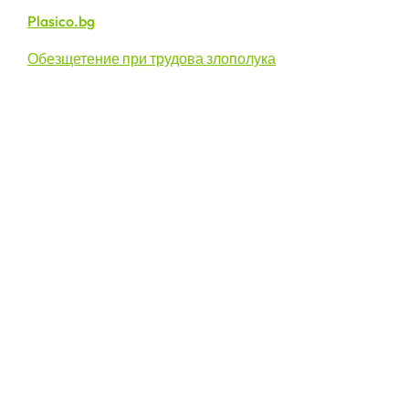
Plasico.bg
Обезщетение при трудова злополука