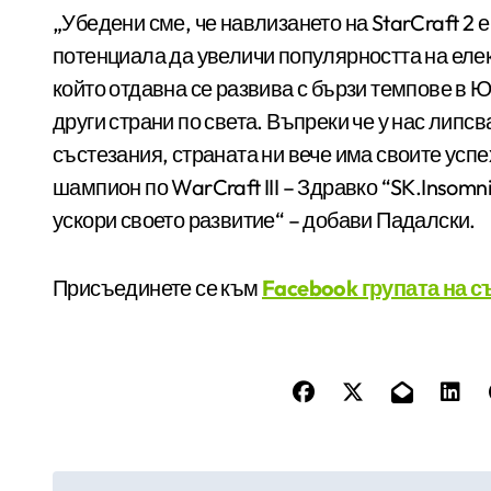
„Убедени сме, че навлизането на StarCraft 2 
потенциала да увеличи популярността на елек
който отдавна се развива с бързи темпове в 
други страни по света. Въпреки че у нас лип
състезания, страната ни вече има своите успе
шампион по WarCraft III – Здравко “SK.Insomn
ускори своето развитие“ – добави Падалски.
Присъединете се към
Facebook групата на с