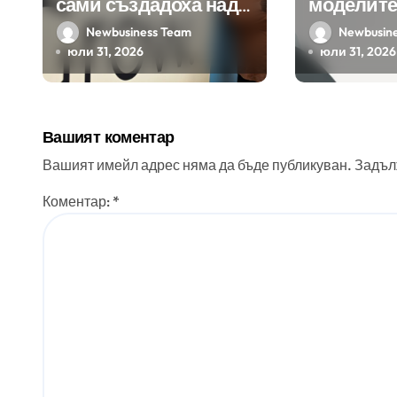
сами създадоха над
моделите
450 приложения за
Google н
Newbusiness Team
Newbusin
ERP системата с
клиенти 
юли 31, 2026
юли 31, 2026
помощта на
приложе
вградения в нея
изкуствен интелект
Вашият коментар
Вашият имейл адрес няма да бъде публикуван.
Задъл
Коментар:
*