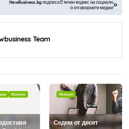
NewBusiness.bg подписа Етичен кодекс на социалн
о отговорните медии
wbusiness Team
уер
Новини
Новини
редоставя
Седем от десет