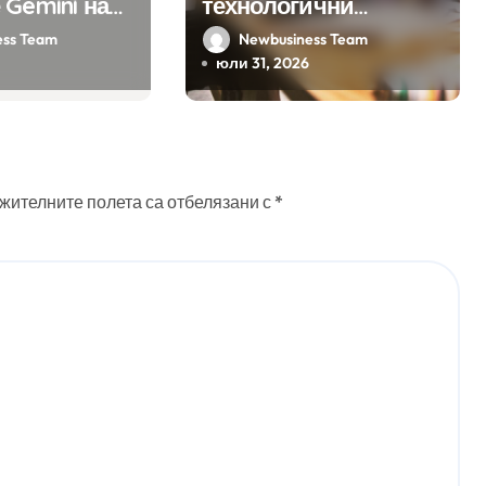
 Gemini на
технологични
а хиляди
компании у нас
ess Team
Newbusiness Team
на бизнес
предлагат хибридна
юли 31, 2026
ния
работа
жителните полета са отбелязани с
*