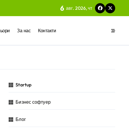
 на вградения в нея изкуствен интелект
6
авг. 2026, чт
ия
ьори
За нас
Контакти
р за бъдещето на технологиите и AI
Startup
Бизнес софтуер
Блог