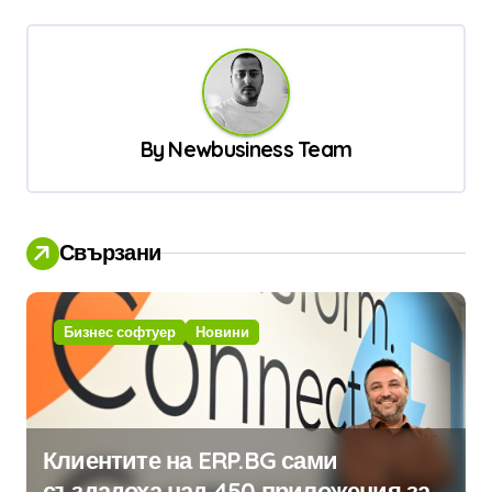
г
а
ц
и
By
Newbusiness Team
я
Свързани
Бизнес софтуер
Новини
Клиентите на ERP.BG сами
създадоха над 450 приложения за