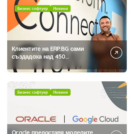
Бизнес софтуер
Новини
Клиентите на ERP.BG сами
създадоха над 450
приложения за ERP системата
с помощта на вградения в нея
изкуствен интелект
Бизнес софтуер
Новини
Oracle предоставя моделите