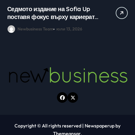
Практически уроци по бизнес и
Ср
кариерно развитие събраха
млади хора на SOFIA UP
Newbusiness Team
юни 26, 2026
Copyright © All rights reserved
|
Newspaperup
by
Themeansar
.