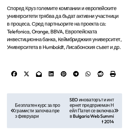
Според Круз големите компании и европейските
университети трябва да бъдат активни участници
в процеса. Сред партньорите на проекта са:
Telefonica, Orange, BBVA, Европейската
инвестиционна банка, Кеймбриджкия университет,
Университета в Humboldt, Лисабонския съвет и др.
Н
SEO иноваторът и инт
Безплатен курс за про
ернет предприемач Н
а
грамисти започва пре
ейл Пател се включва
в
з февруари
в Bulgaria Web Summi
t 2014
и