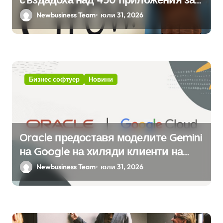
ERP системата с помощта на
Newbusiness Team
юли 31, 2026
вградения в нея изкуствен
интелект
Бизнес софтуер
Новини
Oracle предоставя моделите Gemini
на Google на хиляди клиенти на
бизнес приложения
Newbusiness Team
юли 31, 2026