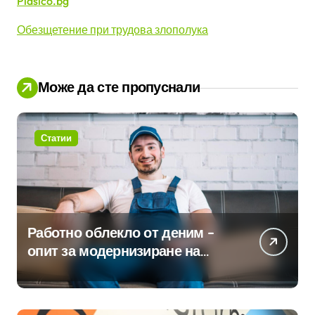
Plasico.bg
Обезщетение при трудова злополука
Може да сте пропуснали
Статии
Работно облекло от деним –
опит за модернизиране на
традицията