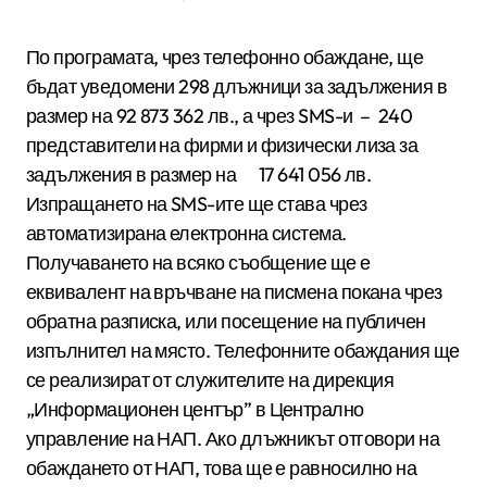
По програмата, чрез телефонно обаждане, ще
бъдат уведомени 298 длъжници за задължения в
размер на 92 873 362 лв., а чрез SMS-и – 240
представители на фирми и физически лиза за
задължения в размер на 17 641 056 лв.
Изпращането на SMS-ите ще става чрез
автоматизирана електронна система.
Получаването на всяко съобщение ще е
еквивалент на връчване на писмена покана чрез
обратна разписка, или посещение на публичен
изпълнител на място. Телефонните обаждания ще
се реализират от служителите на дирекция
„Информационен център” в Централно
управление на НАП. Ако длъжникът отговори на
обаждането от НАП, това ще е равносилно на