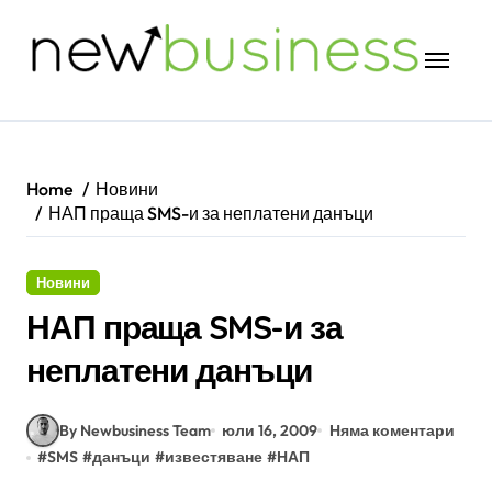
Skip
to
content
Home
Новини
НАП праща SMS-и за неплатени данъци
Новини
НАП праща SMS-и за
неплатени данъци
By Newbusiness Team
юли 16, 2009
Няма коментари
#
SMS
#
данъци
#
известяване
#
НАП