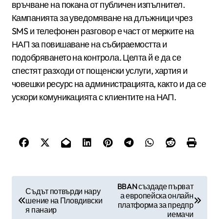
връчване на покана от публичен изпълнител.
Кампанията за уведомяване на длъжници чрез
SMS и телефонен разговор е част от мерките на
НАП за повишаване на събираемостта и
подобряването на контрола. Целта й е да се
спестят разходи от пощенски услуги, хартия и
човешки ресурс на администрацията, както и да се
ускори комуникацията с клиентите на НАП.
Н
BBAN създаде първат
Съдът потвърди нару
а европейска онлайн
а
шение на Пловдивски
платформа за предпр
я панаир
в
иемачи