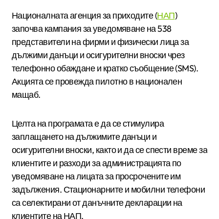
Националната агенция за приходите (
НАП
)
започва кампания за уведомяване на 538
представители на фирми и физически лица за
дължими данъци и осигурителни вноски чрез
телефонно обаждане и кратко съобщение (SMS).
Акцията се провежда пилотно в национален
мащаб.
Целта на програмата е да се стимулира
заплащането на дължимите данъци и
осигурителни вноски, както и да се спести време за
клиентите и разходи за администрацията по
уведомяване на лицата за просрочените им
задължения. Стационарните и мобилни телефони
са селектирани от данъчните декларации на
клиентите на НАП.