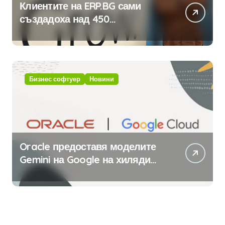
Клиентите на ERP.BG сами
създадоха над 450
приложения за ERP системата
с помощта на вградения в нея
изкуствен интелект
Бизнес софтуер
Новини
Oracle предоставя моделите
Gemini на Google на хиляди
клиенти на бизнес
приложения