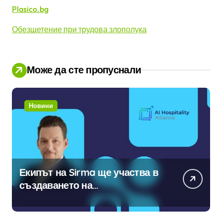
Plasico.bg
Обезщетение при трудова злополука
Може да сте пропуснали
Новини
Екипът на Sirma ще участва в
създаването на
международните стандарти за
навлизане на изкуствен