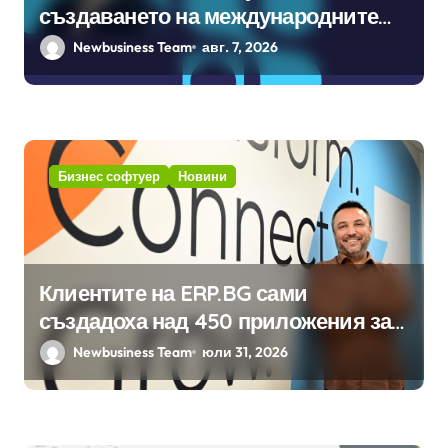
създаването на международните
стандарти за навлизане на
Newbusiness Team
авг. 7, 2026
изкуствен интелект в
хотелиерството
Бизнес софтуер
Новини
Клиентите на ERP.BG сами
създадоха над 450 приложения за
ERP системата с помощта на
Newbusiness Team
юли 31, 2026
вградения в нея изкуствен
интелект