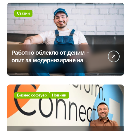
интелект в хотелиерството
Статии
Работно облекло от деним –
опит за модернизиране на
традицията
Бизнес софтуер
Новини